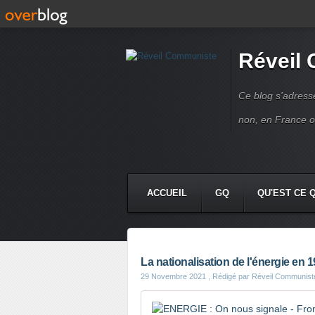
Réveil
Ce blog s'adres
non, en France 
ACCUEIL
GQ
QU'EST CE 
La nationalisation de l'énergie en 
29 Novembre 2021
, Rédigé par Réveil Communist