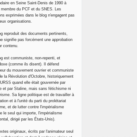
daire en Seine Saint-Denis de 1990 à
, membre du PCF et du SNES. Les
ons exprimées dans le blog n'engagent pas
eux organisations.
og reproduit des documents pertinents,
ne signifie pas forcément une approbation
ur contenu.
og est communiste, non-repenti, et
doxe (comme ils disent). Il défend
neur du mouvement ouvrier et communiste
de la Révolution d'Octobre, historiquement
 l'URSS quand elle était gouvernée par
e et par Staline, mais sans fétichisme ni
isme. Sa ligne politique est de travailler à
ation et à l'unité du parti du prolétariat
ne, et de lutter contre l'impérialisme
e le seul qui importe, l'impérialisme
ntal, dirigé par les États-Unis).
extes originaux, écrits par l'animateur seul