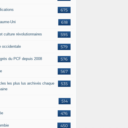
lications
675
aume-Uni
618
et culture révolutionnaires
595
e occidentale
579
grès du PCF depuis 2008
576
ie
567
icles les plus lus archivés chaque
535
aine
514
ée
476
ombie
450