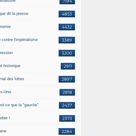
érialisme
7194
que dit la presse
4853
nomie
4432
e contre l'impérialisme
3389
ression
3200
t historique
2911
nal des luttes
2897
ts-Unis
2818
est-ce que la "gauche"
2437
rber !
2373
aine
2284