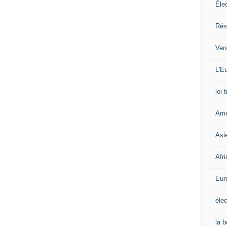
Éle
Rés
Ven
L'Eu
loi 
Amé
Asi
Afr
Eur
élec
la 