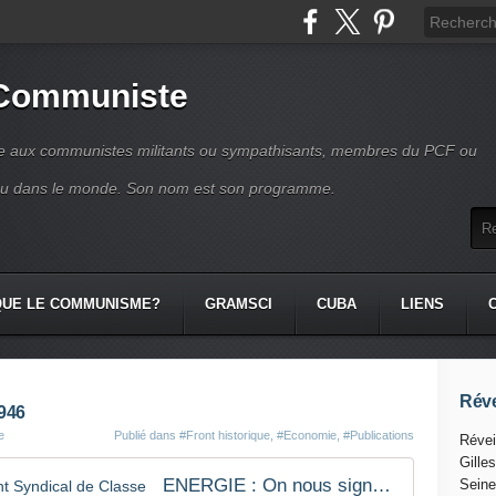
 Communiste
se aux communistes militants ou sympathisants, membres du PCF ou
ou dans le monde. Son nom est son programme.
QUE LE COMMUNISME?
GRAMSCI
CUBA
LIENS
Réve
1946
e
Publié dans
#Front historique
,
#Economie
,
#Publications
Révei
Gille
ENERGIE : On nous signale - Front Syndical de Classe
Seine