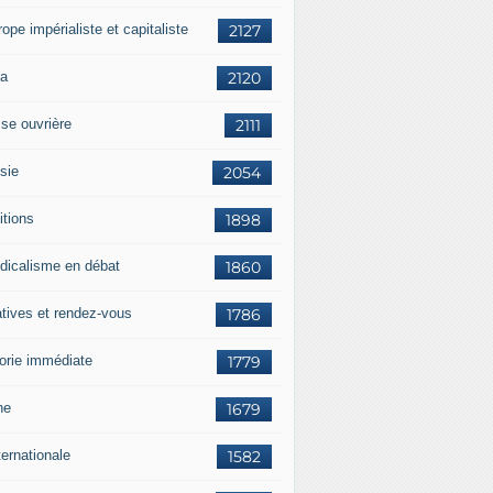
rope impérialiste et capitaliste
2127
a
2120
sse ouvrière
2111
sie
2054
itions
1898
dicalisme en débat
1860
atives et rendez-vous
1786
orie immédiate
1779
ne
1679
ternationale
1582