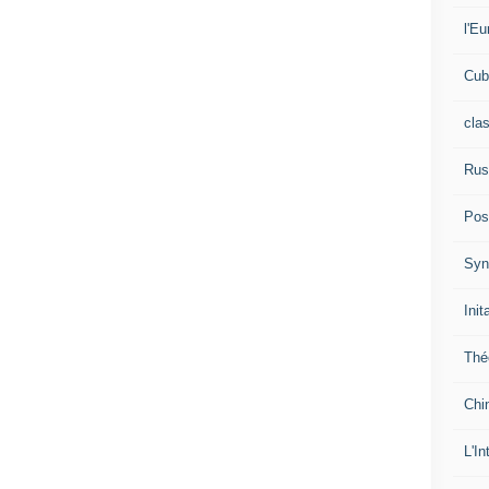
l'Eu
Cub
cla
Rus
Pos
Syn
Init
Thé
Chi
L'In