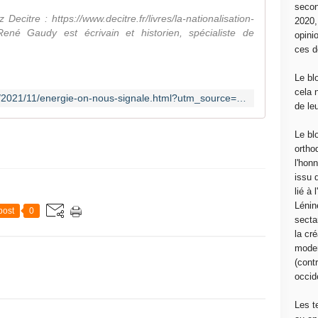
secon
ecitre : https://www.decitre.fr/livres/la-nationalisation-
2020
ené Gaudy est écrivain et historien, spécialiste de
opini
ces d
Le bl
cela 
http://www.frontsyndical-classe.org/2021/11/energie-on-nous-signale.html?utm_source=_ob_email&utm_medium=_ob_notification&utm_campaign=_ob_pushmail
de le
Le bl
ortho
l'hon
issu 
lié à
Lénin
post
0
sectar
la cré
moder
(contr
occide
Les t