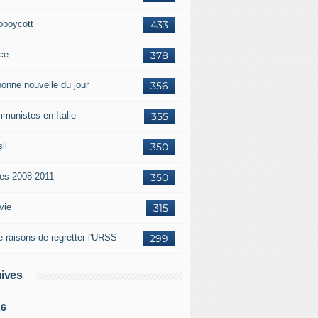
oboycott
433
ce
378
bonne nouvelle du jour
356
munistes en Italie
355
il
350
tes 2008-2011
350
vie
315
e raisons de regretter l'URSS
299
ives
26