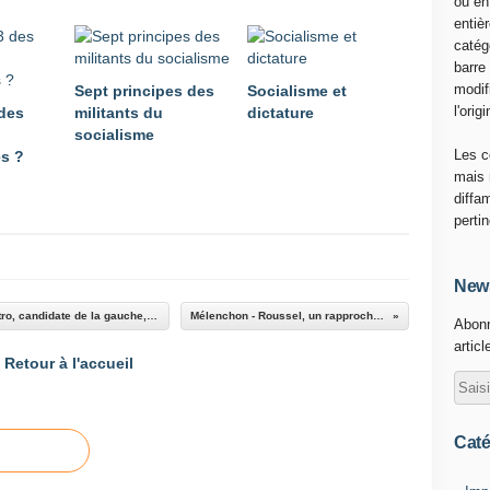
ou en
entiè
catég
barre
modif
Sept principes des
Socialisme et
l'origi
 des
militants du
dictature
socialisme
Les c
es ?
mais 
diffa
perti
News
Avec 53% (résultats provisoires) Xiomara Castro, candidate de la gauche, revendique la victoire au Honduras !
Mélenchon - Roussel, un rapprochement peu probable
Abonn
articl
Retour à l'accueil
Caté