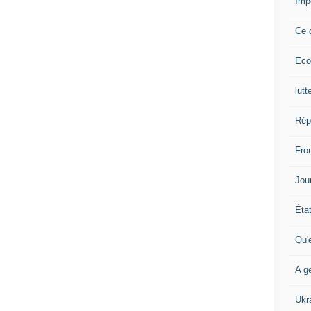
Imp
Ce 
Eco
lutt
Rép
Fron
Jour
Éta
Qu'
A ge
Ukr