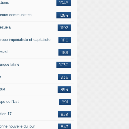
ctions
1348
eaux communistes
1284
ezuela
1192
rope impérialiste et capitaliste
1110
travail
1101
rique latine
1030
e
936
ique
894
ope de l'Est
891
tion 17
859
bonne nouvelle du jour
843