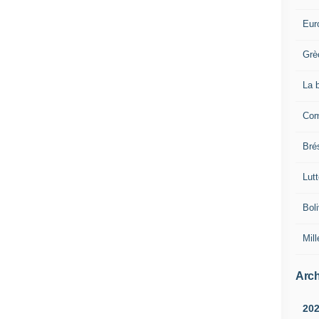
Eur
Grè
La 
Com
Brés
Lut
Boli
Mill
Arch
20