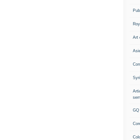
Pub
Roy
Art 
Asi
Con
Syr
Art
sem
GQ
Cor
Col