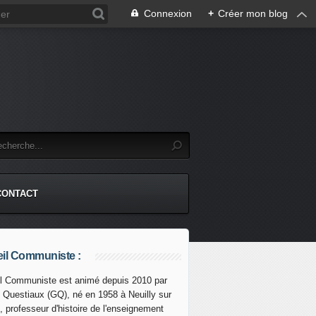
Connexion
+
Créer mon blog
CONTACT
il Communiste :
l Communiste est animé depuis 2010 par
s Questiaux (GQ), né en 1958 à Neuilly sur
, professeur d'histoire de l'enseignement