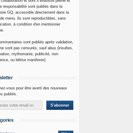
 collaboration et dont il endosse pleine et
re responsabilité sont publiés dans la
orie GQ, accessible directement dans la
 de menu. Ils sont reproductibles, sans
ication, à condition d'en mentionner
ne.
ommentaires sont publiés après validation,
ne sont pas censurés, sauf abus (insultes,
mation, mythomanie, publicité, non-
nence, ou bêtise manifeste).
letter
ez-vous pour être averti des nouveaux
es publiés.
gories