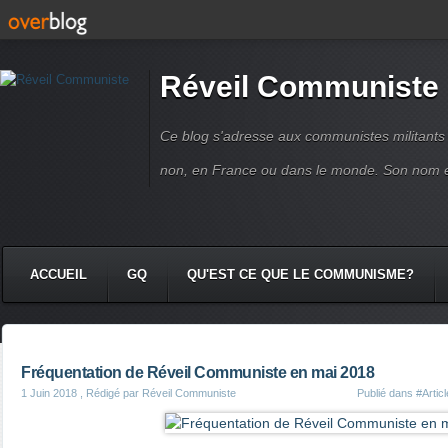
Réveil Communiste
Ce blog s'adresse aux communistes militant
non, en France ou dans le monde. Son nom 
ACCUEIL
GQ
QU'EST CE QUE LE COMMUNISME?
Fréquentation de Réveil Communiste en mai 2018
1 Juin 2018
, Rédigé par Réveil Communiste
Publié dans
#Artic