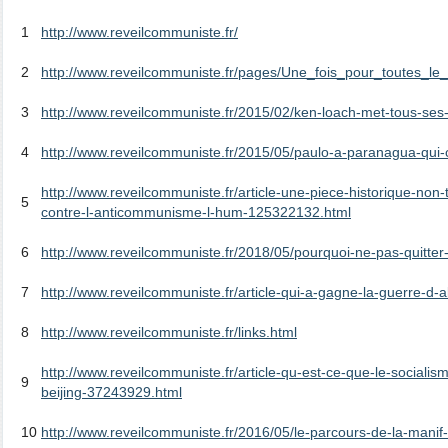
1
http://www.reveilcommuniste.fr/
2
http://www.reveilcommuniste.fr/pages/Une_fois_pour_toutes_
3
http://www.reveilcommuniste.fr/2015/02/ken-loach-met-tous-ses-f
4
http://www.reveilcommuniste.fr/2015/05/paulo-a-paranagua-qui-c-
http://www.reveilcommuniste.fr/article-une-piece-historique-no
5
contre-l-anticommunisme-l-hum-125322132.html
6
http://www.reveilcommuniste.fr/2018/05/pourquoi-ne-pas-quitte
7
http://www.reveilcommuniste.fr/article-qui-a-gagne-la-guerre-d-
8
http://www.reveilcommuniste.fr/links.html
http://www.reveilcommuniste.fr/article-qu-est-ce-que-le-social
9
beijing-37243929.html
10
http://www.reveilcommuniste.fr/2016/05/le-parcours-de-la-manif-a