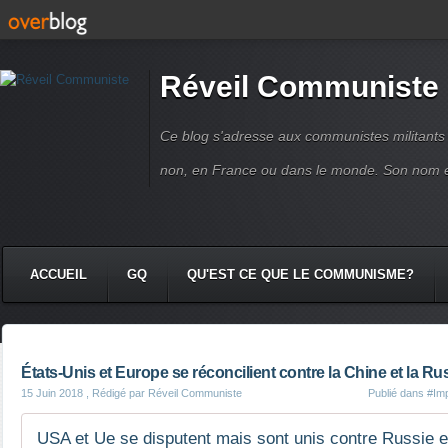
Réveil Communiste
Ce blog s'adresse aux communistes militant
non, en France ou dans le monde. Son nom 
ACCUEIL
GQ
QU'EST CE QUE LE COMMUNISME?
États-Unis et Europe se réconcilient contre la Chine et la Ru
15 Juin 2018
, Rédigé par Réveil Communiste
Publié dans
#Imp