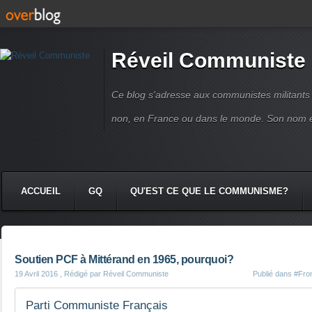
Réveil Communiste
Ce blog s'adresse aux communistes militant
non, en France ou dans le monde. Son nom 
ACCUEIL
GQ
QU'EST CE QUE LE COMMUNISME?
Soutien PCF à Mittérand en 1965, pourquoi?
19 Avril 2016
, Rédigé par Réveil Communiste
Publié dans
#Fron
Parti Communiste Français