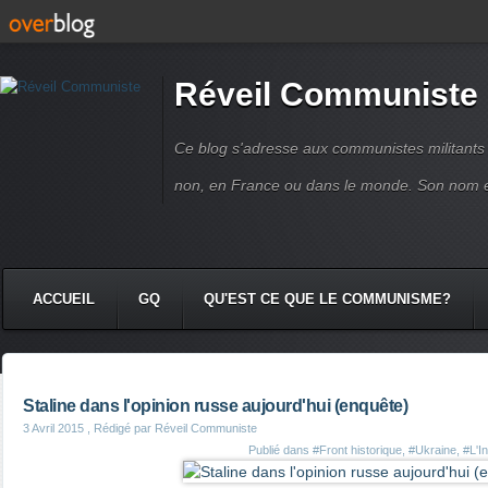
Réveil Communiste
Ce blog s'adresse aux communistes militant
non, en France ou dans le monde. Son nom 
ACCUEIL
GQ
QU'EST CE QUE LE COMMUNISME?
Staline dans l'opinion russe aujourd'hui (enquête)
3 Avril 2015
, Rédigé par Réveil Communiste
Publié dans
#Front historique
,
#Ukraine
,
#L'I