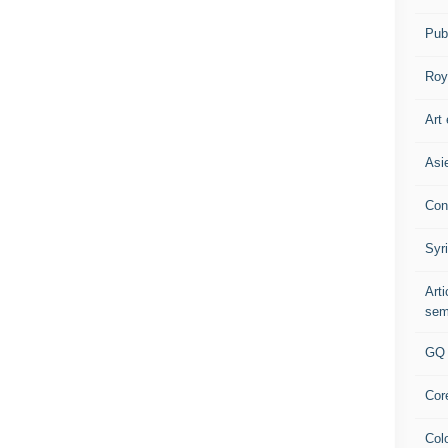
Pub
Roy
Art 
Asi
Con
Syr
Art
sem
GQ
Cor
Col