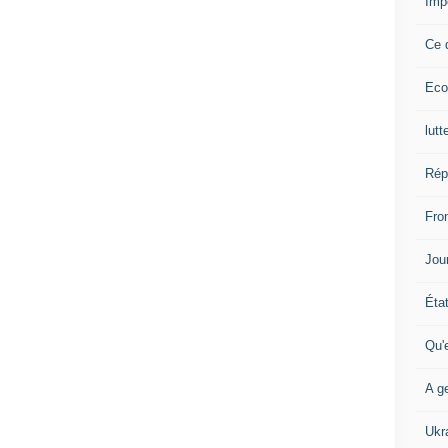
Imp
Ce 
Eco
lutt
Rép
Fron
Jour
Éta
Qu'
A ge
Ukr