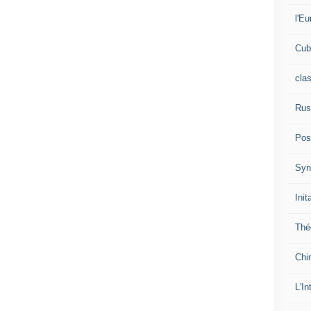
l'Eu
Cub
cla
Rus
Pos
Syn
Init
Thé
Chi
L'In