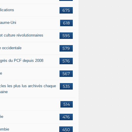
lications
675
aume-Uni
618
et culture révolutionnaires
595
e occidentale
579
grès du PCF depuis 2008
576
ie
567
icles les plus lus archivés chaque
535
aine
514
ée
476
ombie
450