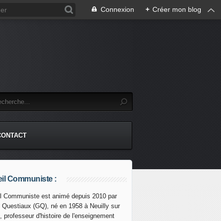
Connexion
+
Créer mon blog
CONTACT
il Communiste :
l Communiste est animé depuis 2010 par
s Questiaux (GQ), né en 1958 à Neuilly sur
, professeur d'histoire de l'enseignement