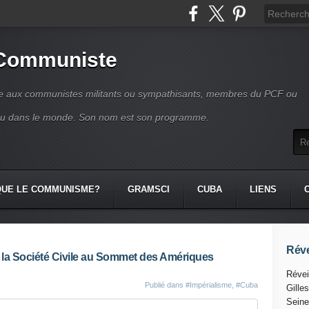
 Communiste
se aux communistes militants ou sympathisants, membres du PCF ou
ou dans le monde. Son nom est son programme.
QUE LE COMMUNISME?
GRAMSCI
CUBA
LIENS
Réve
 la Société Civile au Sommet des Amériques
Révei
Publié dans
#Impérialisme
,
#Cuba
Gille
Seine