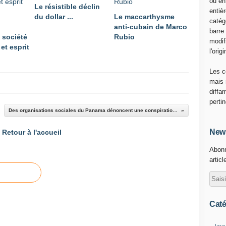
ou en
Le résistible déclin
entiè
du dollar ...
Le maccarthysme
catég
anti-cubain de Marco
barre
 société
Rubio
modif
et esprit
l'origi
Les c
mais 
diffa
perti
Des organisations sociales du Panama dénoncent une conspiration de la contre révolution cubaine et venezuelienne
News
Retour à l'accueil
Abonn
articl
Caté