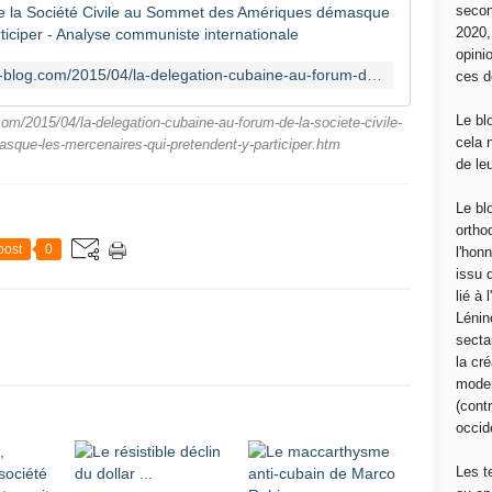
La déléga
secon
2020
opini
http://mouvementcommuniste.over-blog.com/2015/04/la-delegation-cubaine-au-forum-de-la-societe-civile-au-sommet-des-ameriques-demasque-les-mercenaires-qui-pretendent-y-participer.htm
ces d
Le bl
/2015/04/la-delegation-cubaine-au-forum-de-la-societe-civile-
cela 
que-les-mercenaires-qui-pretendent-y-participer.htm
de le
Le bl
ortho
post
0
l'hon
issu 
lié à
Lénin
sectar
la cré
moder
(contr
occide
Les t