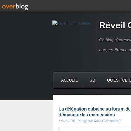
Réveil
Ce blog s'adres
non, en France 
ACCUEIL
GQ
QU'EST CE 
La délégation cubaine au forum de
démasque les mercenaires
8 Avril 2015
, Rédigé par Réveil Communiste