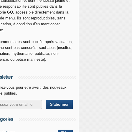
 collaboration et dont il endosse pleine et
re responsabilité sont publiés dans la
orie GQ, accessible directement dans la
 de menu. Ils sont reproductibles, sans
ication, à condition d'en mentionner
ne.
ommentaires sont publiés après validation,
ne sont pas censurés, sauf abus (insultes,
mation, mythomanie, publicité, non-
nence, ou bêtise manifeste).
letter
ez-vous pour être averti des nouveaux
es publiés.
gories