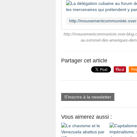
http://mouvementcommuniste.over-blog.com
au-sommet-des-ameriques-demas
Partager cet article
Re
S'inscrire à la newsletter
Vous aimerez aussi :