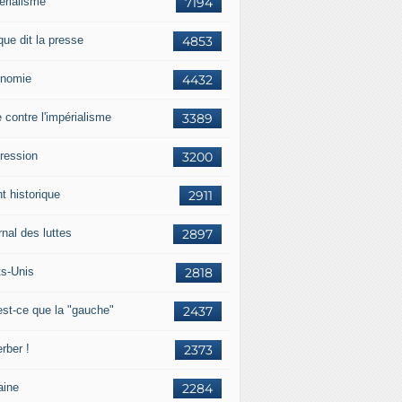
érialisme
7194
que dit la presse
4853
nomie
4432
e contre l'impérialisme
3389
ression
3200
t historique
2911
nal des luttes
2897
ts-Unis
2818
est-ce que la "gauche"
2437
rber !
2373
aine
2284