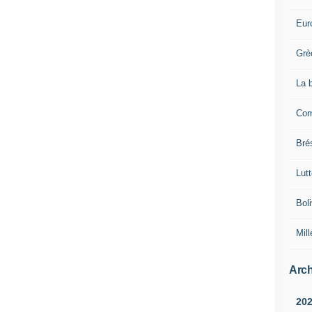
Eur
Grè
La 
Com
Brés
Lut
Boli
Mill
Arch
20