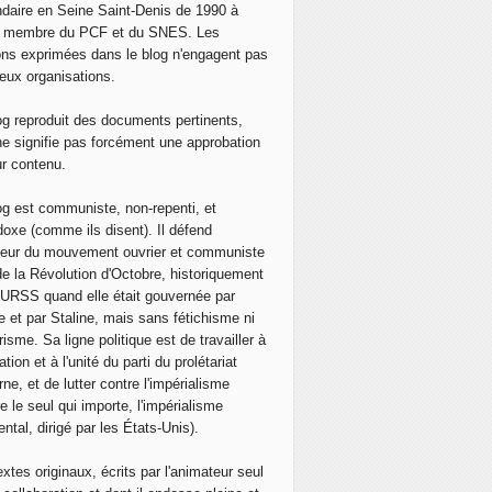
tion cubaine au forum de la Société Civile au Sommet des A
daire en Seine Saint-Denis de 1990 à
, membre du PCF et du SNES. Les
ons exprimées dans le blog n'engagent pas
eux organisations.
og reproduit des documents pertinents,
ne signifie pas forcément une approbation
ur contenu.
og est communiste, non-repenti, et
doxe (comme ils disent). Il défend
neur du mouvement ouvrier et communiste
de la Révolution d'Octobre, historiquement
 l'URSS quand elle était gouvernée par
e et par Staline, mais sans fétichisme ni
isme. Sa ligne politique est de travailler à
ation et à l'unité du parti du prolétariat
ne, et de lutter contre l'impérialisme
e le seul qui importe, l'impérialisme
ntal, dirigé par les États-Unis).
extes originaux, écrits par l'animateur seul