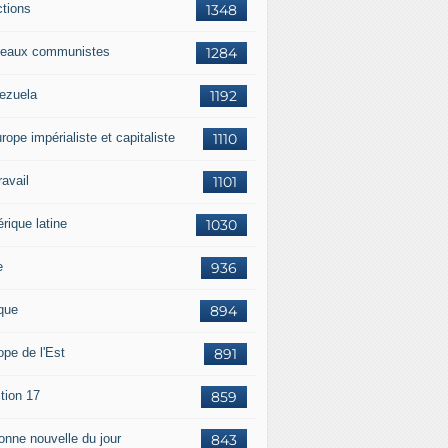
ctions
1348
eaux communistes
1284
ezuela
1192
rope impérialiste et capitaliste
1110
travail
1101
rique latine
1030
e
936
ique
894
ope de l'Est
891
tion 17
859
bonne nouvelle du jour
843