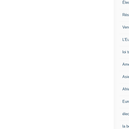
Éle
Rés
Ven
L'Eu
loi 
Amé
Asi
Afr
Eur
élec
la 