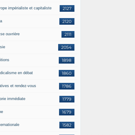
rope impérialiste et capitaliste
2127
a
2120
sse ouvrière
2111
sie
2054
itions
1898
dicalisme en débat
1860
atives et rendez-vous
1786
orie immédiate
1779
ne
1679
ternationale
1582