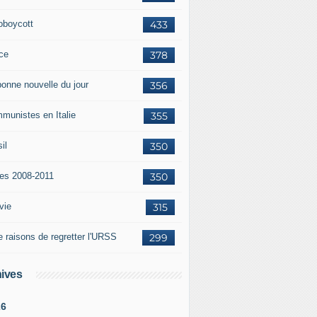
oboycott
433
ce
378
bonne nouvelle du jour
356
munistes en Italie
355
il
350
tes 2008-2011
350
vie
315
e raisons de regretter l'URSS
299
ives
26