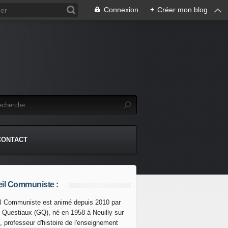
Connexion
+
Créer mon blog
CONTACT
il Communiste :
l Communiste est animé depuis 2010 par
s Questiaux (GQ), né en 1958 à Neuilly sur
ON: ce que disaient les communistes dans les années 80 
, professeur d'histoire de l'enseignement