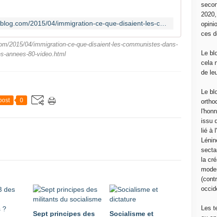
secon
2020
http://canempechepasnicolas.over-blog.com/2015/04/immigration-ce-que-disaient-les-communistes-dans-les-annees-80-video.html
opini
ces d
om/2015/04/immigration-ce-que-disaient-les-communistes-dans-
Le bl
es-annees-80-video.html
cela 
de le
Le bl
post
0
ortho
l'hon
issu 
lié à
Lénin
sectar
la cré
moder
(contr
occide
Les t
Sept principes des
Socialisme et