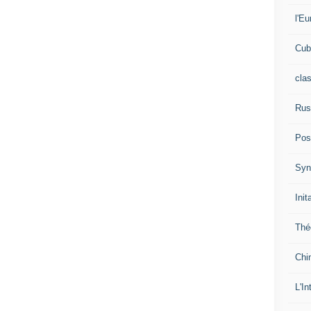
l'Eu
Cub
cla
Rus
Pos
Syn
Init
Thé
Chi
L'In