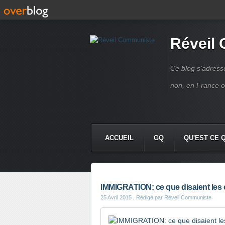
Réveil
Ce blog s'adres
non, en France 
ACCUEIL
GQ
QU'EST CE 
IMMIGRATION: ce que disaient les
25 Avril 2015
, Rédigé par Réveil Communiste