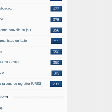
oboycott
433
ce
378
bonne nouvelle du jour
356
munistes en Italie
355
il
350
tes 2008-2011
350
vie
315
e raisons de regretter l'URSS
299
ives
26