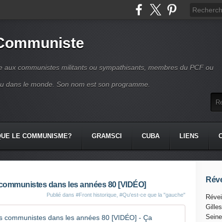
 Communiste
se aux communistes militants ou sympathisants, membres du PCF ou
ou dans le monde. Son nom est son programme.
QUE LE COMMUNISME?
GRAMSCI
CUBA
LIENS
Réve
 communistes dans les années 80 [VIDÉO]
Publié dans
#Front historique
,
#Qu'est-ce que la "gauche"
Révei
Gille
IMMIGRATI
Seine