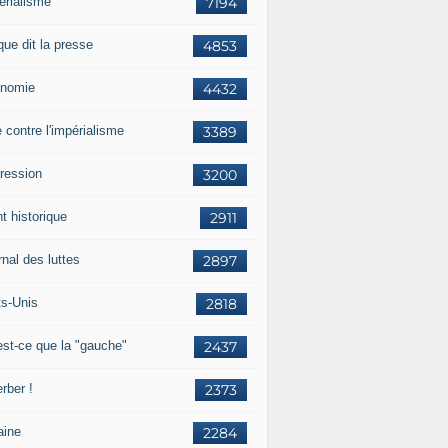
érialisme
7194
que dit la presse
4853
nomie
4432
e contre l'impérialisme
3389
ression
3200
t historique
2911
nal des luttes
2897
ts-Unis
2818
est-ce que la "gauche"
2437
rber !
2373
aine
2284