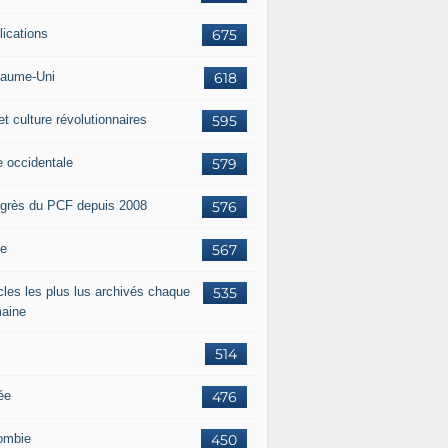
lications
675
aume-Uni
618
et culture révolutionnaires
595
e occidentale
579
grès du PCF depuis 2008
576
ie
567
icles les plus lus archivés chaque
535
aine
514
ée
476
ombie
450