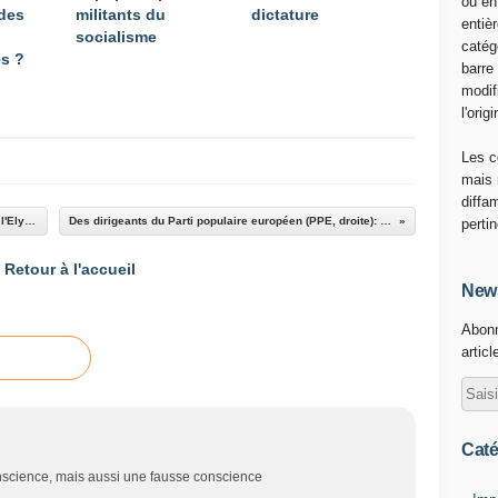
ou en
 des
militants du
dictature
entiè
socialisme
catég
es ?
barre
modif
l'origi
Les c
mais 
diffa
La visite du président ukrainien Porochenko à l'Elysée est une honte pour la
Des dirigeants du Parti populaire européen (PPE, droite): contre la Russie, la guerre !
perti
Retour à l'accueil
News
Abonn
articl
Caté
nscience, mais aussi une fausse conscience