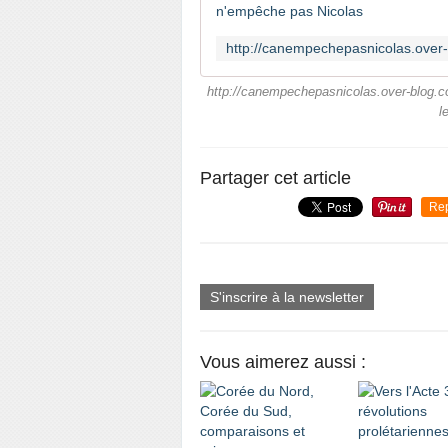
http://canempechepasnicolas.over-blog.c
l
Partager cet article
Re
S'inscrire à la newsletter
Vous aimerez aussi :