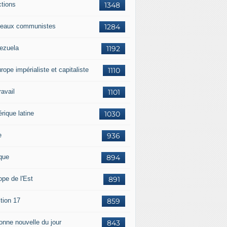
ctions
1348
eaux communistes
1284
ezuela
1192
rope impérialiste et capitaliste
1110
travail
1101
rique latine
1030
e
936
ique
894
ope de l'Est
891
tion 17
859
bonne nouvelle du jour
843