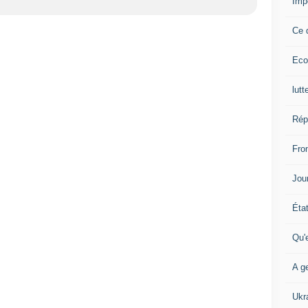
Imp
Ce 
Eco
lutt
Rép
Fron
Jour
Éta
Qu'
A ge
Ukr