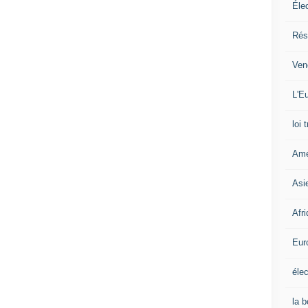
Éle
Rés
Ven
L'Eu
loi 
Amé
Asi
Afr
Eur
élec
la 