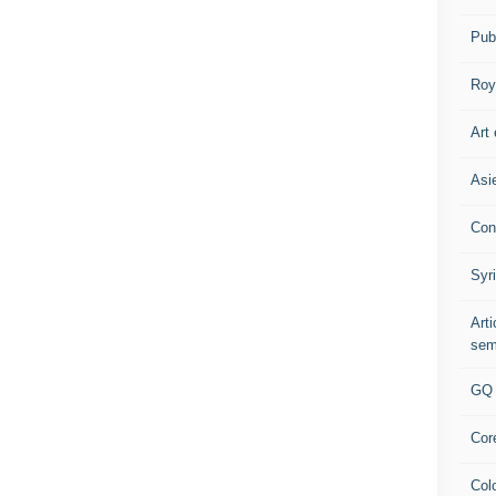
Pub
Roy
Art 
Asi
Con
Syr
Art
sem
GQ
Cor
Col