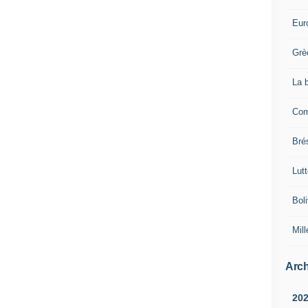
Eur
Grè
La 
Com
Brés
Lut
Boli
Mill
Arch
20