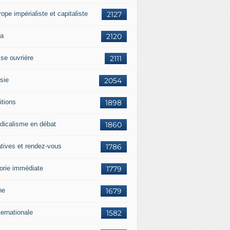
rope impérialiste et capitaliste
2127
a
2120
sse ouvrière
2111
sie
2054
itions
1898
dicalisme en débat
1860
atives et rendez-vous
1786
orie immédiate
1779
ne
1679
ternationale
1582