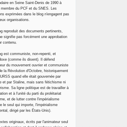
daire en Seine Saint-Denis de 1990 à
, membre du PCF et du SNES. Les
ons exprimées dans le blog n'engagent pas
eux organisations.
og reproduit des documents pertinents,
ne signifie pas forcément une approbation
ur contenu.
og est communiste, non-repenti, et
doxe (comme ils disent). Il défend
neur du mouvement ouvrier et communiste
de la Révolution d'Octobre, historiquement
 l'URSS quand elle était gouvernée par
e et par Staline, mais sans fétichisme ni
isme. Sa ligne politique est de travailler à
ation et à l'unité du parti du prolétariat
ne, et de lutter contre l'impérialisme
e le seul qui importe, l'impérialisme
ntal, dirigé par les États-Unis).
extes originaux, écrits par l'animateur seul