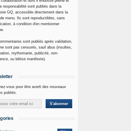
 collaboration et dont il endosse pleine et
re responsabilité sont publiés dans la
orie GQ, accessible directement dans la
 de menu. Ils sont reproductibles, sans
ication, à condition d'en mentionner
ne.
ommentaires sont publiés après validation,
ne sont pas censurés, sauf abus (insultes,
mation, mythomanie, publicité, non-
nence, ou bêtise manifeste).
letter
ez-vous pour être averti des nouveaux
es publiés.
gories