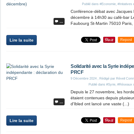
Publié dans
#Economie
,
#Initatives
Conférence-débat avec Jacques N
décembre à 14h30 au café-bar Le
…
Faubourg St-Martin 75010 Paris, m
Lire la suite
Repost
Solidarité avec la Syrie indép
PRCF
9 Décembre 2024
, Rédigé par Réveil Com
Publié dans
#Syrie
,
#Réseaux 
Depuis le 27 novembre, les hordes
étaient contenues depuis plusieu
…
d'Ibled ont lancé une vaste (...)
Lire la suite
Repost