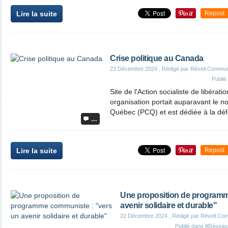
Lire la suite
Repost
Crise politique au Canada
23 Décembre 2024
, Rédigé par Réveil Commun
Publi
Site de l'Action socialiste de libérat
organisation portait auparavant le 
Québec (PCQ) et est dédiée à la défe
…
Lire la suite
Repost
Une proposition de programm
avenir solidaire et durable"
22 Décembre 2024
, Rédigé par Réveil Co
Publié dans
#Réseau