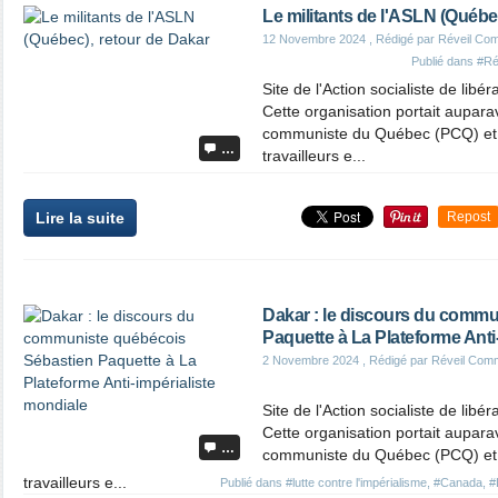
Le militants de l'ASLN (Québe
12 Novembre 2024
, Rédigé par Réveil Co
Publié dans
#Ré
Site de l'Action socialiste de libé
Cette organisation portait aupara
communiste du Québec (PCQ) et 
…
travailleurs e...
Lire la suite
Repost
Dakar : le discours du comm
Paquette à La Plateforme Anti
2 Novembre 2024
, Rédigé par Réveil Com
Site de l'Action socialiste de libé
Cette organisation portait aupara
…
communiste du Québec (PCQ) et 
travailleurs e...
Publié dans
#lutte contre l'impérialisme
,
#Canada
,
#