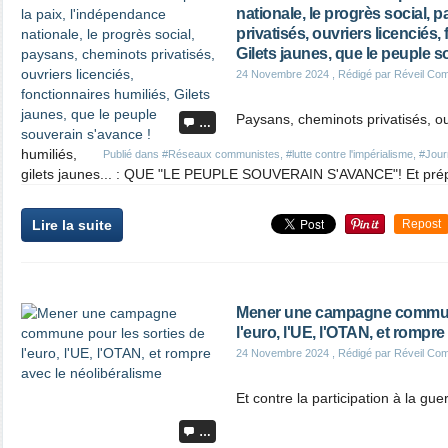
nationale, le progrès social,
privatisés, ouvriers licenciés,
Gilets jaunes, que le peuple s
24 Novembre 2024
, Rédigé par Réveil Co
Paysans, cheminots privatisés, ouv
…
humiliés,
Publié dans
#Réseaux communistes
,
#lutte contre l'impérialisme
,
#Jour
gilets jaunes... : QUE "LE PEUPLE SOUVERAIN S'AVANCE"! Et prépa
Lire la suite
Repost
Mener une campagne commune
l'euro, l'UE, l'OTAN, et rompre
24 Novembre 2024
, Rédigé par Réveil Co
Et contre la participation à la gue
…