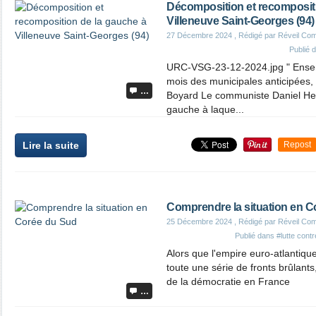
Décomposition et recompositi
Villeneuve Saint-Georges (94)
27 Décembre 2024
, Rédigé par Réveil Co
Publié 
URC-VSG-23-12-2024.jpg " Ensemb
mois des municipales anticipées, 
…
Boyard Le communiste Daniel Hen
gauche à laque...
Lire la suite
Repost
Comprendre la situation en 
25 Décembre 2024
, Rédigé par Réveil Co
Publié dans
#lutte contr
Alors que l'empire euro-atlantiq
toute une série de fronts brûlants
de la démocratie en France
…