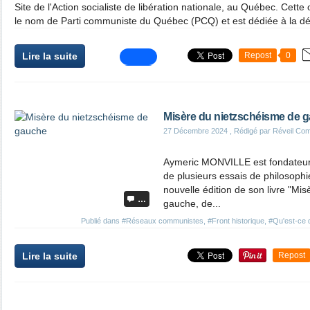
Site de l'Action socialiste de libération nationale, au Québec. Cette
le nom de Parti communiste du Québec (PCQ) et est dédiée à la défe
Lire la suite
Repost
0
Misère du nietzschéisme de 
27 Décembre 2024
, Rédigé par Réveil Co
Aymeric MONVILLE est fondateur 
de plusieurs essais de philosophie
nouvelle édition de son livre "Mi
…
gauche, de...
Publié dans
#Réseaux communistes
,
#Front historique
,
#Qu'est-ce 
Lire la suite
Repost