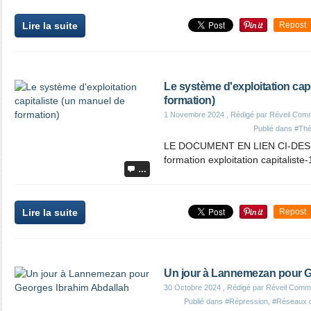
Lire la suite
Repost
Le système d'exploitation cap
formation)
1 Novembre 2024
, Rédigé par Réveil Com
Publié dans
#Thé
LE DOCUMENT EN LIEN CI-DESS
formation exploitation capitaliste
…
Lire la suite
Repost
Un jour à Lannemezan pour G
30 Octobre 2024
, Rédigé par Réveil Comm
Publié dans
#Répression
,
#Réseaux 