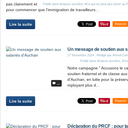
pas clairement et
Publié dans
#classe ouvrière
,
#Ce qui ne peut plus durer au 
pour commencer que l'immigration de travailleurs...
Lire la suite
Repost
Un message de soutien aux s
27 Novembre 2024
, Rédigé par Réveil Co
Publié dans
#classe ouvrière
,
#Jou
Notre campagne " Accusons le cap
soutien fraternel et de classe au
d'Auchan, en lutte pour la préser
…
mployant plus d...
Lire la suite
Repost
Déclaration du PRCF : pour la