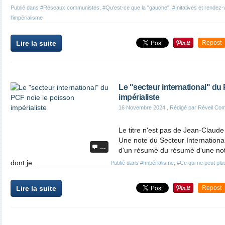
Publié dans
#Réseaux communistes
,
#Qu'est-ce que la "gauche"
,
#Initatives et rendez
l'impérialisme
Lire la suite
Repost
Le "secteur international" du
impérialiste
16 Novembre 2024
, Rédigé par Réveil Co
Le titre n'est pas de Jean-Claude 
Une note du Secteur International
…
d'un résumé du résumé d'une no
dont je...
Publié dans
#Impérialisme
,
#Ce qui ne peut pl
Lire la suite
Repost