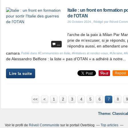
Italie : un front en formation po
de l'OTAN
26 Octobre 2024
, Rédigé par Réveil Comm
l'arche de la paix à Milan Par Mar
prie de m'excuser, si je réponds,
…
répondra aussi, en attendant une
camara
Publié dans
#Communistes en Italie
,
#Initatives et rendez-vous
,
#Ukraine
,
#A
de Alessandro Belfiore : la liste « pas d'OTAN » a adhéré à notre...
Lire la suite
Repost
<<
<
1
2
3
4
5
6
7
8
9
Theme: Classical
Voir le profil de
Réveil Communiste
sur le portail Overblog
Top articles