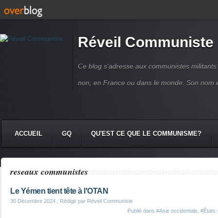
Réveil Communiste
Ce blog s'adresse aux communistes militant
non, en France ou dans le monde. Son nom 
ACCUEIL
GQ
QU'EST CE QUE LE COMMUNISME?
reseaux communistes
Le Yémen tient tête à l'OTAN
30 Décembre 2024
, Rédigé par Réveil Communiste
Publié dans
#Asie occidentale
,
#États