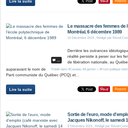
Lire la suite
Repost
Le massacre des femmes de l
Montréal, 6 décembre 1989
10 Décembre 2024
, Rédigé par Réveil Co
Derrière les outrances idéologiq
réalité persiste à peser sur les fe
…
de libération nationale, au Québec
auparavant le nom de
Publié dans
#Canada
,
#A gerber !
,
#Front politique intér
Parti communiste du Québec (PCQ) et...
Lire la suite
Repost
Sortie de l'euro, mode d'emplo
Jacques Nikonoff, le samedi 
9 Décembre 2024
, Rédigé par Réveil Com