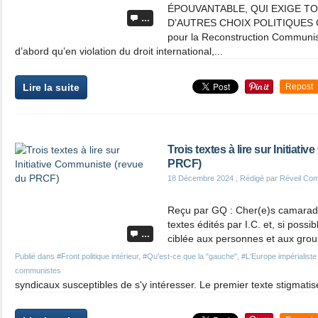
ÉPOUVANTABLE, QUI EXIGE T
…
D’AUTRES CHOIX POLITIQUES C
pour la Reconstruction Communis
d’abord qu’en violation du droit international,...
Lire la suite
Repost
Trois textes à lire sur Initiat
PRCF)
18 Décembre 2024
, Rédigé par Réveil Co
Reçu par GQ : Cher(e)s camarades
textes édités par I.C. et, si possi
…
ciblée aux personnes et aux group
Publié dans
#Front politique intérieur
,
#Qu'est-ce que la "gauche"
,
#L'Europe impérialiste 
communistes
syndicaux susceptibles de s'y intéresser. Le premier texte stigmatise