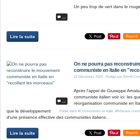
Un peu trop de vert dans le roug
…
Lire la suite
Repost
On ne pourra pas reconstrui
communiste en Italie en "reco
22 Décembre 2024
, Rédigé par Réveil Co
Après l'appel de Giuseppe Amata
communiste italien voir ici: les qu
…
réorganisation communiste en Italie
que le développement
Publié dans
#Communistes en Italie
,
#Réseaux comm
d'une présence effective des communistes italiens...
Lire la suite
Repost