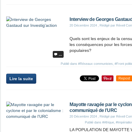
Interview de Georges Gastaud 
20 Décembre 2024
, Rédigé par Réveil Co
Quels sont les enjeux de la censu
les conséquences pour les forces 
populaires?
…
Publié dans
#Réseaux communistes
,
#Front politi
Lire la suite
Repost
Mayotte ravagée par le cyclone
communiqué de l'URC
20 Décembre 2024
, Rédigé par Réveil Co
Publié dans
#Afrique
,
#Impériali
LA POPULATION DE MAYOTTE 