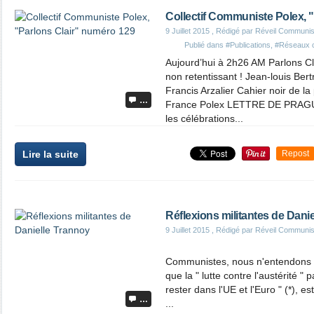
Collectif Communiste Polex, 
9 Juillet 2015
, Rédigé par Réveil Communis
Publié dans
#Publications
,
#Réseaux 
Aujourd’hui à 2h26 AM Parlons C
non retentissant ! Jean-louis Ber
Francis Arzalier Cahier noir de la 
…
France Polex LETTRE DE PRAGUE
les célébrations...
Lire la suite
Repost
Réflexions militantes de Dani
9 Juillet 2015
, Rédigé par Réveil Communis
Communistes, nous n'entendons pa
que la " lutte contre l'austérité "
rester dans l'UE et l'Euro " (*), e
…
...