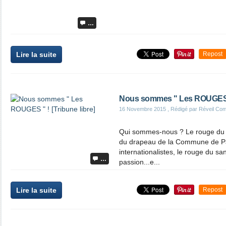
…
Lire la suite
Repost
Nous sommes " Les ROUGES " 
16 Novembre 2015
, Rédigé par Réveil Co
Qui sommes-nous ? Le rouge du c
du drapeau de la Commune de Par
internationalistes, le rouge du sa
…
passion...e...
Lire la suite
Repost