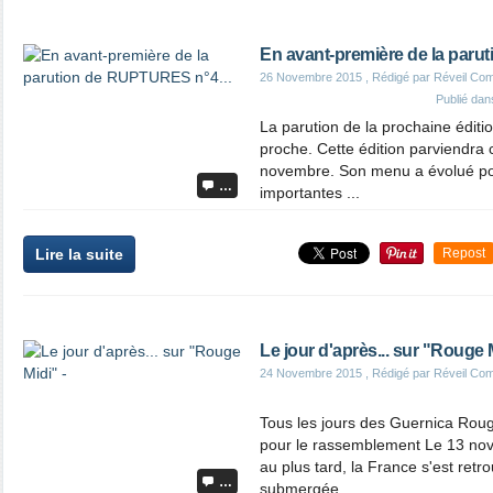
En avant-première de la paru
26 Novembre 2015
, Rédigé par Réveil Co
Publié da
La parution de la prochaine édit
proche. Cette édition parviendra
novembre. Son menu a évolué pour
…
importantes ...
Lire la suite
Repost
Le jour d'après... sur "Rouge M
24 Novembre 2015
, Rédigé par Réveil Co
Tous les jours des Guernica Rou
pour le rassemblement Le 13 nov
au plus tard, la France s'est ret
…
submergée ...