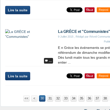
Lire la suite
Repost
La GRÈCE et "Communistes
9 Juillet 2015
, Rédigé par Réveil Communis
Publ
E n Grèce les événements se préci
référendum de dimanche modifier
Dès lundi matin tous les grands
…
entier ...
Lire la suite
Repost
<<
<
10
20
30
31
32
33
34
35
36
37
38