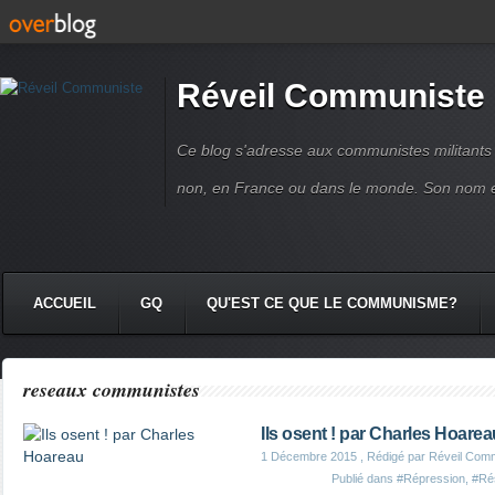
Réveil Communiste
Ce blog s'adresse aux communistes militant
non, en France ou dans le monde. Son nom 
ACCUEIL
GQ
QU'EST CE QUE LE COMMUNISME?
reseaux communistes
Ils osent ! par Charles Hoarea
1 Décembre 2015
, Rédigé par Réveil Com
Publié dans
#Répression
,
#Ré