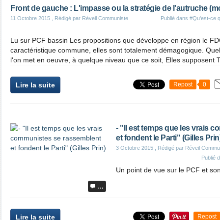
Front de gauche : L'impasse ou la stratégie de l'autruche (mo
11 Octobre 2015
, Rédigé par Réveil Communiste
Publié dans
#Qu'est-ce q
Lu sur PCF bassin Les propositions que développe en région le FD
caractéristique commune, elles sont totalement démagogique. Quelq
l'on met en oeuvre, à quelque niveau que ce soit, Elles supposent
Lire la suite
Repost
0
- "Il est temps que les vrais
et fondent le Parti" (Gilles Prin
3 Octobre 2015
, Rédigé par Réveil Commu
Publié 
Un point de vue sur le PCF et son
…
Lire la suite
Repost