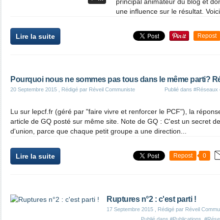
principal animateur du blog et d
une influence sur le résultat. Voic
Lire la suite
Repost
Pourquoi nous ne sommes pas tous dans le même parti? Répo
20 Septembre 2015
, Rédigé par Réveil Communiste
Publié dans
#Réseaux 
Lu sur lepcf.fr (géré par "faire vivre et renforcer le PCF"), la répons
article de GQ posté sur même site. Note de GQ : C'est un secret de P
d'union, parce que chaque petit groupe a une direction...
Lire la suite
Repost
0
Ruptures n°2 : c'est parti !
17 Septembre 2015
, Rédigé par Réveil Commu
Publié dans
#Publications
,
#Rése