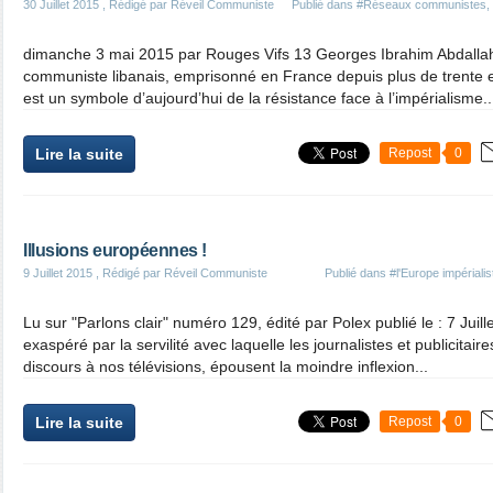
30 Juillet 2015
, Rédigé par Réveil Communiste
Publié dans
#Réseaux communistes
,
dimanche 3 mai 2015 par Rouges Vifs 13 Georges Ibrahim Abdallah
communiste libanais, emprisonné en France depuis plus de trente 
est un symbole d’aujourd’hui de la résistance face à l’impérialisme..
Lire la suite
Repost
0
Illusions européennes !
9 Juillet 2015
, Rédigé par Réveil Communiste
Publié dans
#l'Europe impérialist
Lu sur "Parlons clair" numéro 129, édité par Polex publié le : 7 Juil
exaspéré par la servilité avec laquelle les journalistes et publicitaire
discours à nos télévisions, épousent la moindre inflexion...
Lire la suite
Repost
0