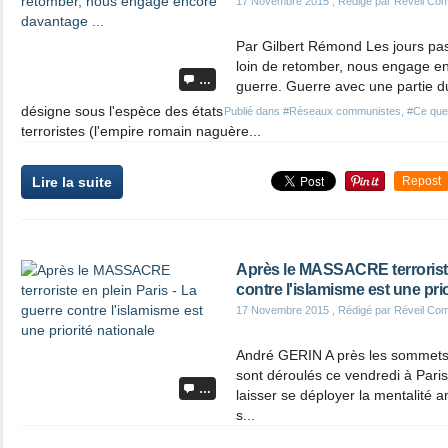
17 Novembre 2015
, Rédigé par Réveil Co
Par Gilbert Rémond Les jours pass
loin de retomber, nous engage en
…
guerre. Guerre avec une partie 
désigne sous l'espèce des états
Publié dans
#Réseaux communistes
,
#Ce que 
terroristes (l'empire romain naguère...
Lire la suite
Repost
Après le MASSACRE terroriste 
contre l'islamisme est une prio
17 Novembre 2015
, Rédigé par Réveil Co
André GERIN A près les sommets 
sont déroulés ce vendredi à Paris,
…
laisser se déployer la mentalité an
s...