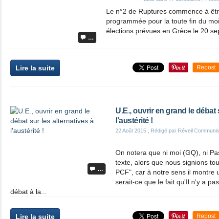
Le n°2 de Ruptures commence à être
programmée pour la toute fin du mois
élections prévues en Grèce le 20 sep
…
Lire la suite
Repost
U.E., ouvrir en grand le débat 
l'austérité !
22 Août 2015
, Rédigé par Réveil Communis
On notera que ni moi (GQ), ni Pa
texte, alors que nous signions to
…
PCF", car à notre sens il montr
serait-ce que le fait qu'Il n'y a
débat à la...
Lire la suite
Repost