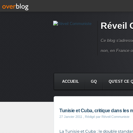
Réveil
Ce blog s'adres
non, en France 
ACCUEIL
GQ
QU'EST CE 
Tunisie et Cuba, critique dans les
27 Janvier 2011
, Rédigé par Réveil Communiste
La Tunisie et Cuba : le double standa