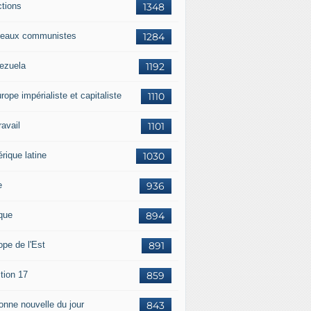
ctions
1348
eaux communistes
1284
ezuela
1192
rope impérialiste et capitaliste
1110
travail
1101
rique latine
1030
e
936
ique
894
ope de l'Est
891
tion 17
859
bonne nouvelle du jour
843