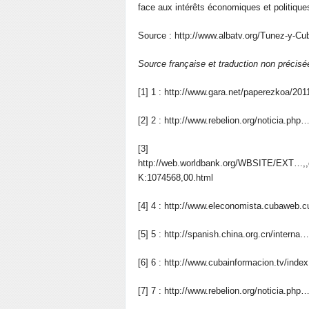
face aux intérêts économiques et politiqu
Source : http://www.albatv.org/Tunez-y-C
Source française et traduction non précis
[1] 1 : http://www.gara.net/paperezkoa/20
[2] 2 : http://www.rebelion.org/noticia.php
[3
http://web.worldbank.org/WBSITE/EXT…,
K:1074568,00.html
[4] 4 : http://www.eleconomista.cubaweb.
[5] 5 : http://spanish.china.org.cn/interna…
[6] 6 : http://www.cubainformacion.tv/ind
[7] 7 : http://www.rebelion.org/noticia.php