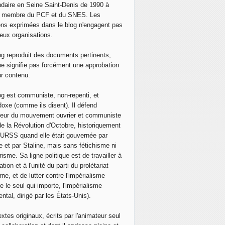
daire en Seine Saint-Denis de 1990 à
, membre du PCF et du SNES. Les
ons exprimées dans le blog n'engagent pas
eux organisations.
og reproduit des documents pertinents,
ne signifie pas forcément une approbation
ur contenu.
og est communiste, non-repenti, et
doxe (comme ils disent). Il défend
neur du mouvement ouvrier et communiste
de la Révolution d'Octobre, historiquement
 l'URSS quand elle était gouvernée par
e et par Staline, mais sans fétichisme ni
isme. Sa ligne politique est de travailler à
ation et à l'unité du parti du prolétariat
ne, et de lutter contre l'impérialisme
e le seul qui importe, l'impérialisme
ntal, dirigé par les États-Unis).
extes originaux, écrits par l'animateur seul