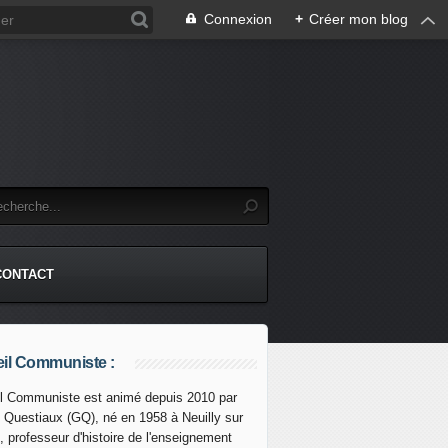
Connexion
+
Créer mon blog
CONTACT
il Communiste :
l Communiste est animé depuis 2010 par
s Questiaux (GQ), né en 1958 à Neuilly sur
, professeur d'histoire de l'enseignement