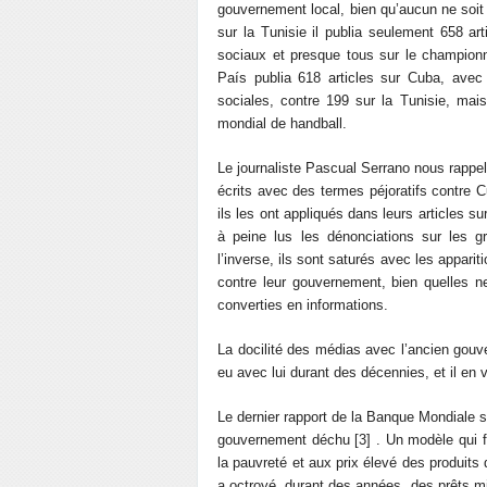
gouvernement local, bien qu’aucun ne soit r
sur la Tunisie il publia seulement 658 a
sociaux et presque tous sur le championn
País publia 618 articles sur Cuba, avec
sociales, contre 199 sur la Tunisie, ma
mondial de handball.
Le journaliste Pascual Serrano nous rappel
écrits avec des termes péjoratifs contre 
ils les ont appliqués dans leurs articles s
à peine lus les dénonciations sur les g
l’inverse, ils sont saturés avec les appar
contre leur gouvernement, bien quelles
converties en informations.
La docilité des médias avec l’ancien gouve
eu avec lui durant des décennies, et il e
Le dernier rapport de la Banque Mondiale s
gouvernement déchu [3] . Un modèle qui f
la pauvreté et aux prix élevé des produit
a octroyé, durant des années, des prêts mil