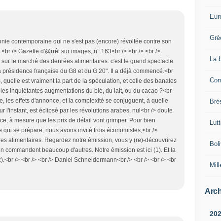
Eur
Grè
lonie contemporaine qui ne s'est pas (encore) révoltée contre son
 <br /> Gazette d'@rrêt sur images, n° 163<br /> <br /> <br />
La 
 sur le marché des denrées alimentaires: c'est le grand spectacle
la présidence française du G8 et du G 20". Il a déjà commencé.<br
Com
, quelle est vraiment la part de la spéculation, et celle des banales
les inquiétantes augmentations du blé, du lait, ou du cacao ?<br
e, les effets d'annonce, et la complexité se conjuguent, à quelle
Brés
our l'instant, est éclipsé par les révolutions arabes, nul<br /> doute
force, à mesure que les prix de détail vont grimper. Pour bien
Lut
 qui se prépare, nous avons invité trois économistes,<br />
res alimentaires. Regardez notre émission, vous y (re)-découvrirez
Boli
en commandent beaucoup d'autres. Notre émission est ici (1). Et la
2).<br /> <br /> <br /> Daniel Schneidermann<br /> <br /> <br /> <br
Mill
Arch
20