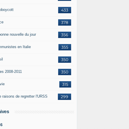
oboycott
433
ce
378
bonne nouvelle du jour
356
munistes en Italie
355
il
350
tes 2008-2011
350
vie
315
e raisons de regretter l'URSS
299
ives
26