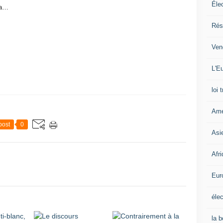
Éle
/a…
Rés
Ven
L'Eu
loi 
Amé
post
0
Asi
Afr
Eur
élec
la 