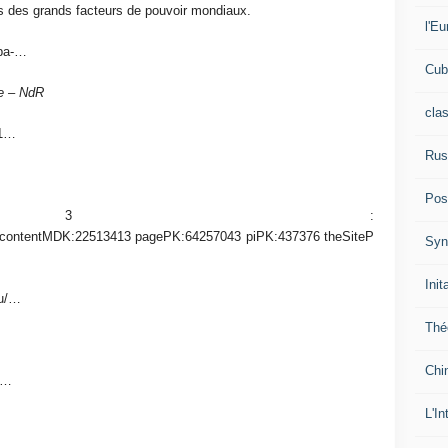
es des grands facteurs de pouvoir mondiaux.
l'Eu
uba-…
Cub
ée – NdR
cla
11…
Rus
…
Pos
] 3 :
,contentMDK:22513413 pagePK:64257043 piPK:437376 theSiteP
Syn
Init
cu/…
Thé
Chi
ex…
L'In
…