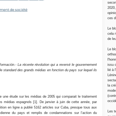
secon
2020
ement de société
opini
ces d
Le bl
cela 
de le
Le bl
ortho
l'hon
rmación.- La récente révolution qui a reversé le gouvernement
issu 
lié à
le standard des grands médias en fonction du pays sur lequel ils
Lénin
sectar
la cré
moder
(contr
le une étude sur les médias de 2005 qui comparait le traitement
occide
es médias espagnols [1]. De janvier à juin de cette année, par
tion en ligne a publié 5162 articles sur Cuba, presque tous aux
Les t
idienne du pays et remplis de condamnations sur l’action du