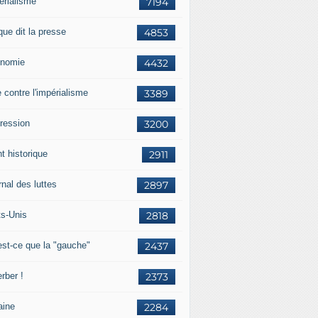
érialisme
7194
que dit la presse
4853
nomie
4432
e contre l'impérialisme
3389
ression
3200
t historique
2911
nal des luttes
2897
ts-Unis
2818
est-ce que la "gauche"
2437
rber !
2373
aine
2284