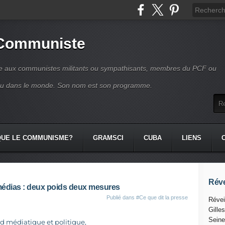
 Communiste
se aux communistes militants ou sympathisants, membres du PCF ou
ou dans le monde. Son nom est son programme.
QUE LE COMMUNISME?
GRAMSCI
CUBA
LIENS
Réve
 médias : deux poids deux mesures
Publié dans
#Ce que dit la presse
Révei
Gille
Seine
rd médiatique et politique,