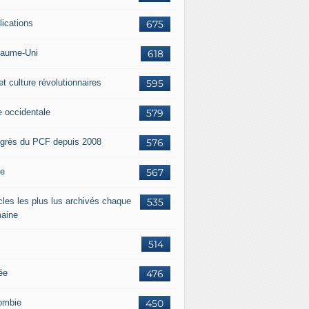
lications
675
aume-Uni
618
et culture révolutionnaires
595
e occidentale
579
grès du PCF depuis 2008
576
ie
567
icles les plus lus archivés chaque
535
aine
514
ée
476
ombie
450