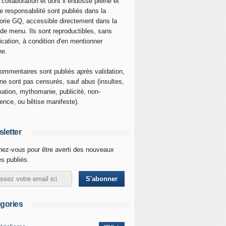
 collaboration et dont il endosse pleine et
re responsabilité sont publiés dans la
orie GQ, accessible directement dans la
 de menu. Ils sont reproductibles, sans
ication, à condition d'en mentionner
ne.
ommentaires sont publiés après validation,
ne sont pas censurés, sauf abus (insultes,
mation, mythomanie, publicité, non-
nence, ou bêtise manifeste).
letter
ez-vous pour être averti des nouveaux
es publiés.
gories