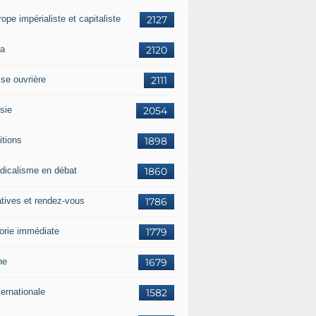
rope impérialiste et capitaliste
2127
a
2120
sse ouvrière
2111
sie
2054
itions
1898
dicalisme en débat
1860
atives et rendez-vous
1786
orie immédiate
1779
ne
1679
ternationale
1582