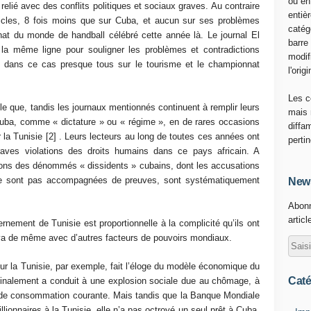
ou en
elié avec des conflits politiques et sociaux graves. Au contraire
entiè
rticles, 8 fois moins que sur Cuba, et aucun sur ses problèmes
catég
at du monde de handball célébré cette année là. Le journal El
barre
 la même ligne pour souligner les problèmes et contradictions
modif
is dans ce cas presque tous sur le tourisme et le championnat
l'origi
Les c
le que, tandis les journaux mentionnés continuent à remplir leurs
mais 
Cuba, comme « dictature » ou « régime », en de rares occasions
diffa
ur la Tunisie [2] . Leurs lecteurs au long de toutes ces années ont
perti
raves violations des droits humains dans ce pays africain. A
itions des dénommés « dissidents » cubains, dont les accusations
 ne sont pas accompagnées de preuves, sont systématiquement
News
Abonn
articl
rnement de Tunisie est proportionnelle à la complicité qu’ils ont
n va de même avec d’autres facteurs de pouvoirs mondiaux.
ur la Tunisie, par exemple, fait l’éloge du modèle économique du
Caté
inalement a conduit à une explosion sociale due au chômage, à
s de consommation courante. Mais tandis que la Banque Mondiale
lionnaires à la Tunisie, elle n’a pas octroyé un seul prêt à Cuba.