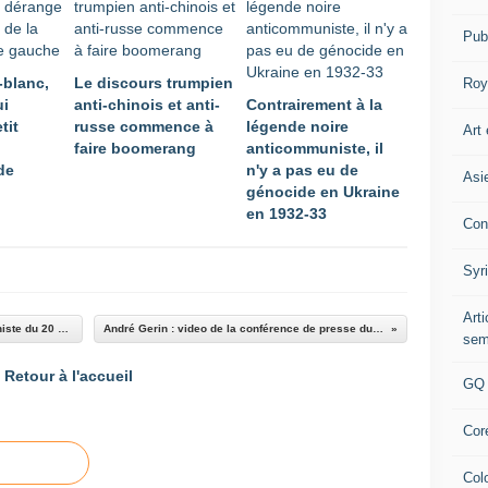
Pub
-blanc,
Le discours trumpien
Roy
ui
anti-chinois et anti-
Contrairement à la
tit
russe commence à
légende noire
Art 
faire boomerang
anticommuniste, il
de
n'y a pas eu de
Asi
génocide en Ukraine
en 1932-33
Con
Syr
Art
Articles les plus consultés sur Réveil Communiste du 20 au 26 janvier 2011
André Gerin : video de la conférence de presse du 27 janvier 2011
sem
Retour à l'accueil
GQ
Cor
Col