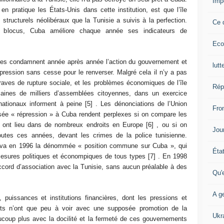
Imp
en pratique les États-Unis dans cette institution, est que l’île
 structurels néolibéraux que la Tunisie a suivis à la perfection.
Ce 
s blocus, Cuba améliore chaque année ses indicateurs de
Eco
es condamnent année après année l’action du gouvernement et
lutt
ression sans cesse pour le renverser. Malgré cela il n’y a pas
ves de rupture sociale, et les problèmes économiques de l’île
Rép
aines de milliers d’assemblées citoyennes, dans un exercice
nationaux informent à peine [5] . Les dénonciations de l’Union
Fron
ée « répression » à Cuba rendent perplexes si on compare les
i ont lieu dans de nombreux endroits en Europe [6] , ou si on
Jour
outes ces années, devant les crimes de la police tunisienne.
uva en 1996 la dénommée « position commune sur Cuba », qui
Éta
mesures politiques et économpiques de tous types [7] . En 1998
cord d’association avec la Tunisie, sans aucun préalable à des
Qu'
A ge
puissances et institutions financières, dont les pressions et
ts n’ont que peu à voir avec une supposée promotion de la
Ukr
ucoup plus avec la docilité et la fermeté de ces gouvernements