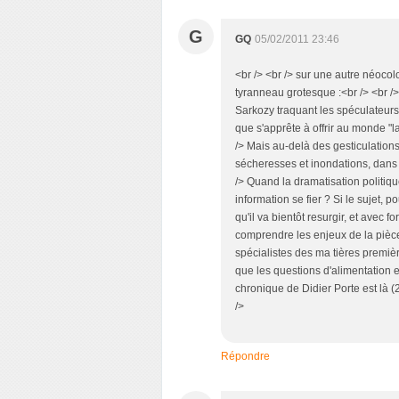
G
GQ
05/02/2011 23:46
<br /> <br /> sur une autre néoco
tyranneau grotesque :<br /> <br />
Sarkozy traquant les spéculateurs
que s'apprête à offrir au monde "
/> Mais au-delà des gesticulations
sécheresses et inondations, dans 
/> Quand la dramatisation politiqu
information se fier ? Si le sujet, p
qu'il va bientôt resurgir, et avec 
comprendre les enjeux de la pièce
spécialistes des ma tières premiè
que les questions d'alimentation 
chronique de Didier Porte est là (
/>
Répondre