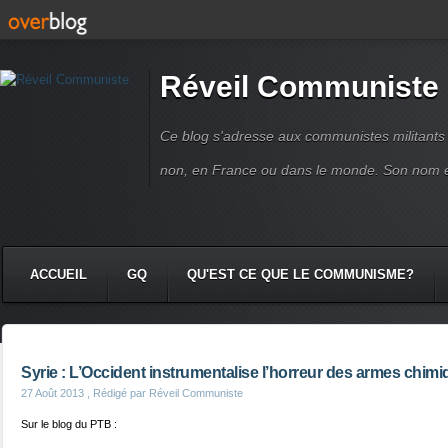
Réveil Communiste
Ce blog s'adresse aux communistes militant
non, en France ou dans le monde. Son nom 
ACCUEIL
GQ
QU'EST CE QUE LE COMMUNISME?
Syrie : L’Occident instrumentalise l’horreur des armes chim
27 Août 2013
, Rédigé par Réveil Communiste
Sur le blog du PTB :