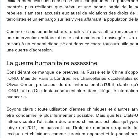
militairement. Mais les choses se sont compliquées. Le gouvernem
montrés plus résilients que prévu et une bonne partie de la p
rebelles islamistes accusés eux aussi de violations des droits de 
terroristes et un embargo sur les vivres affamant la population de la 
Comme le soutien indirect aux rebelles n’a pas suffi à renverser o
une intervention militaire directe est maintenant envisagée. Un 
raison) à un ennemi diabolisé est dans ce cadre toujours utile pour
une guerre d’agression.
La guerre humanitaire assassine
Considérant ce manque de preuves, la Russie et la Chine s’oppos
l’ONU. Mais de Paris à Londres, les chancelleries occidentales s
Olivier Corten, professeur de droit international à l’ULB, clarifie qu
l’ONU : « Les Occidentaux seraient alors dans l’illégalité internation
avancer. »
Soyons clairs : toute utilisation d’armes chimiques et d’autres a
être condamné le plus fermement possible. Mais que les Etats-
lutteurs contre l’utilisation des armes chimiques est plus qu’hyp
Libye en 2011, en passant par l’Irak, de nombreux rapports font
toxiques et chimiques comme l’uranium appauvri et le phosphore 