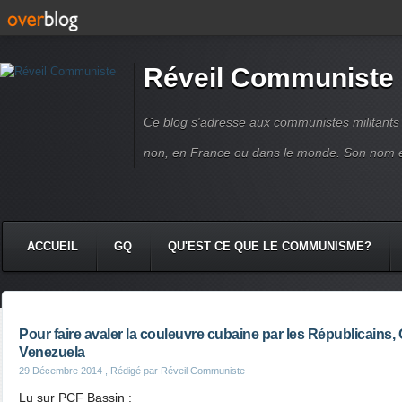
Réveil Communiste
Ce blog s'adresse aux communistes militant
non, en France ou dans le monde. Son nom 
ACCUEIL
GQ
QU'EST CE QUE LE COMMUNISME?
Pour faire avaler la couleuvre cubaine par les Républicains
Venezuela
29 Décembre 2014
, Rédigé par Réveil Communiste
Lu sur PCF Bassin :