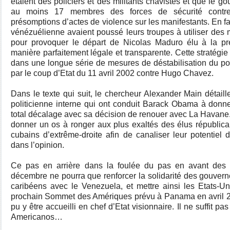
étaient des policiers et des militants chavistes et que le go
au moins 17 membres des forces de sécurité contre 
présomptions d’actes de violence sur les manifestants. En fai
vénézuélienne avaient poussé leurs troupes à utiliser des 
pour provoquer le départ de Nicolas Maduro élu à la pr
manière parfaitement légale et transparente. Cette stratégie 
dans une longue série de mesures de déstabilisation du po
par le coup d’Etat du 11 avril 2002 contre Hugo Chavez.
Dans le texte qui suit, le chercheur Alexander Main détaill
politicienne interne qui ont conduit Barack Obama à donne
total décalage avec sa décision de renouer avec La Havane. 
donner un os à ronger aux plus exaltés des élus républica
cubains d’extrême-droite afin de canaliser leur potentie
dans l’opinion.
Ce pas en arrière dans la foulée du pas en avant des 
décembre ne pourra que renforcer la solidarité des gouvern
caribéens avec le Venezuela, et mettre ainsi les Etats-Un
prochain Sommet des Amériques prévu à Panama en avril 2
pu y être accueilli en chef d’Etat visionnaire. Il ne suffit 
Americanos…