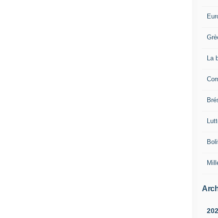
Eur
Grè
La 
Com
Brés
Lut
Boli
Mill
Arch
20