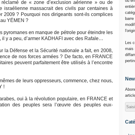
ou en
 réclamé de « zone d’exclusion aérienne » ou de
entiè
 israélienne massacrait des civils par centaines à
catég
 2009 ? Pourquoi nos dirigeants sont-ils complices
barre
t au YÉMEN ?
modif
l'origi
es pyromanes en manque de pétrole pour éteindre les
, il y a peu, d’armer KADHAFI avec des Rafale…
Les c
mais 
ur la Défense et la Sécurité nationale a fait, en 2008,
diffa
étence de nos forces armées ? De facto, en FRANCE
perti
ires peuvent parfaitement être utilisés à l’encontre
News
x-mêmes de leurs oppresseurs, commence, chez nous,
 !
Abonn
articl
arabes, oui à la révolution populaire, en FRANCE et
ation des peuples sera l’œuvre des peuples eux-
Caté