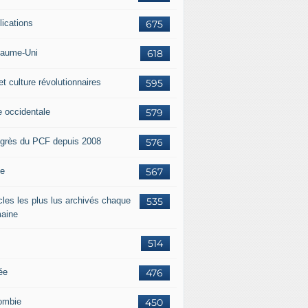
lications
675
aume-Uni
618
et culture révolutionnaires
595
e occidentale
579
grès du PCF depuis 2008
576
ie
567
icles les plus lus archivés chaque
535
aine
514
ée
476
ombie
450