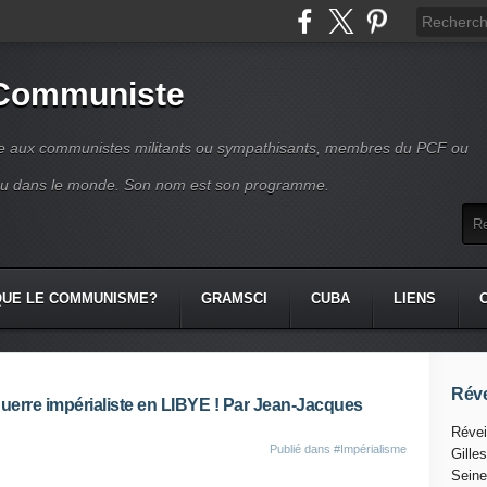
 Communiste
se aux communistes militants ou sympathisants, membres du PCF ou
ou dans le monde. Son nom est son programme.
QUE LE COMMUNISME?
GRAMSCI
CUBA
LIENS
Réve
guerre impérialiste en LIBYE ! Par Jean-Jacques
Révei
Publié dans
#Impérialisme
Gille
Seine