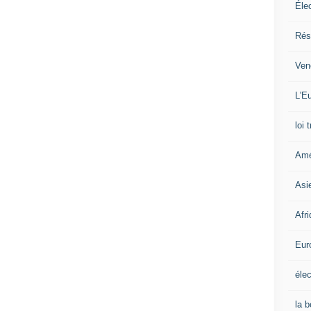
Éle
Rés
Ven
L'Eu
loi 
Amé
Asi
Afr
Eur
élec
la 