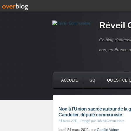
Réveil
Ce blog s'adres
non, en France 
ACCUEIL
GQ
QU'EST CE 
Non à l’Union sacrée autour de la 
Candelier, député communiste
24 Mars 2011
, Rédigé par Réveil Communiste
jeudi 24 mars 2011, par
Comité Valmy