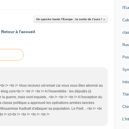
l'Eu
Un spectre hante l’Europe : la sortie de l’euro !
Cub
Retour à l'accueil
cla
Rus
Pos
Syn
Init
<br /> <br /> Vous recevez cet email car vous vous êtes abonné au
og.com<br /> <br /> <br /> A l'Assemblée : les députés (à
Thé
a guerre, mais sont inquiets...<br /> <br /> <br /> A l'exception du
a classe politique a approuvé les opérations armées lancées
Chi
Mouammar Kadhafi d'attaquer sa population. Le Parti…<br /> <br
br /> ici<br /> <br /> <br /> <br />
L'In