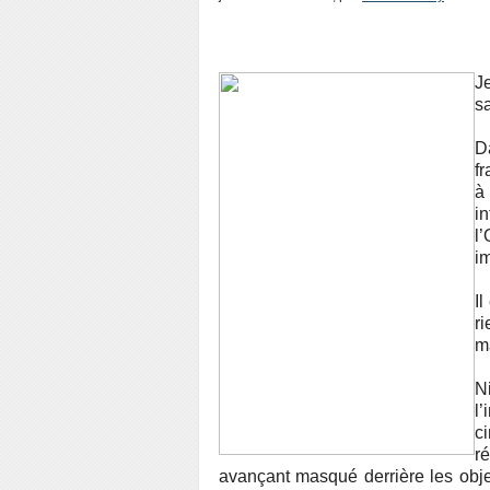
J
sa
D
fr
à
i
l
i
Il
r
ma
N
l
ci
r
avançant masqué derrière les objec