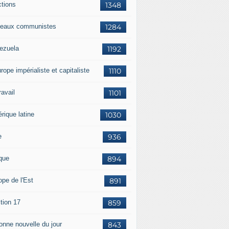
ctions
1348
eaux communistes
1284
ezuela
1192
rope impérialiste et capitaliste
1110
travail
1101
rique latine
1030
e
936
ique
894
ope de l'Est
891
tion 17
859
bonne nouvelle du jour
843