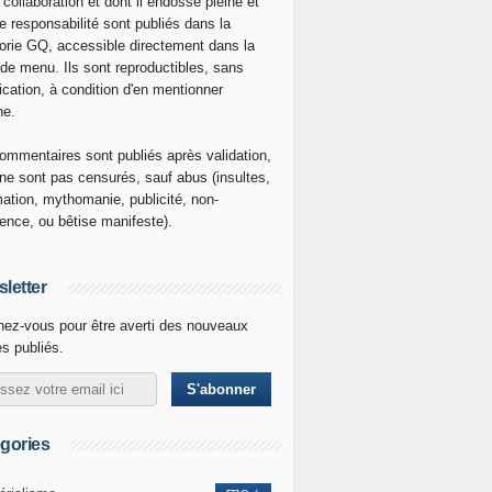
 collaboration et dont il endosse pleine et
re responsabilité sont publiés dans la
orie GQ, accessible directement dans la
 de menu. Ils sont reproductibles, sans
ication, à condition d'en mentionner
ne.
ommentaires sont publiés après validation,
ne sont pas censurés, sauf abus (insultes,
mation, mythomanie, publicité, non-
nence, ou bêtise manifeste).
letter
ez-vous pour être averti des nouveaux
es publiés.
gories