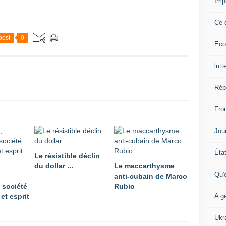
Imp
Ce 
post
0
Eco
lutt
Rép
Fron
Jour
Éta
Le résistible déclin
du dollar ...
Le maccarthysme
Qu'
anti-cubain de Marco
 société
Rubio
A ge
et esprit
Ukr