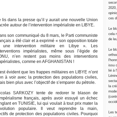
secon
2020
opini
ces d
e lis dans la presse qu’il y aurait une nouvelle Union
crée autour de l’intervention impérialiste en LIBYE.
Le bl
cela 
ans son communiqué du 8 mars, le Parti communiste
de le
ançais a été clair et a exprimé « son opposition totale
 une intervention militaire en Libye ». Les
Le bl
nterventions impérialistes, même sous l’égide de
ortho
’ONU, n’en restent pas moins des interventions
l'hon
mpérialistes, comme en AFGHANISTAN !
issu 
lié à
 est évident que les frappes militaires en LIBYE n’ont
Lénin
ien à voir avec la protection des populations civiles,
sectar
is bien plus avec l’objectif de s’emparer du pétrole.
la cré
moder
icolas SARKOZY tente de redorer le blason de
(contr
’impérialisme français, après avoir essuyé un échec
occide
nglant en TUNISIE, lui qui voulait à tout prix mater la
évolution populaire. Il veut reprendre la main,
Les t
tifs de protection des populations civiles. Pourquoi