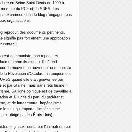
daire en Seine Saint-Denis de 1990 à
, membre du PCF et du SNES. Les
ons exprimées dans le blog n'engagent pas
eux organisations.
og reproduit des documents pertinents,
ne signifie pas forcément une approbation
ur contenu.
og est communiste, non-repenti, et
doxe (comme ils disent). Il défend
neur du mouvement ouvrier et communiste
de la Révolution d'Octobre, historiquement
 l'URSS quand elle était gouvernée par
e et par Staline, mais sans fétichisme ni
isme. Sa ligne politique est de travailler à
ation et à l'unité du parti du prolétariat
ne, et de lutter contre l'impérialisme
e le seul qui importe, l'impérialisme
ntal, dirigé par les États-Unis).
extes originaux, écrits par l'animateur seul