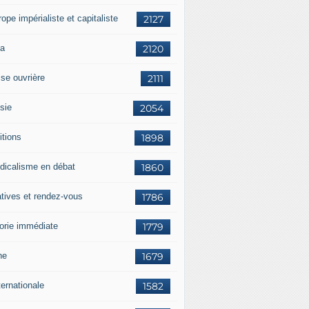
rope impérialiste et capitaliste
2127
a
2120
sse ouvrière
2111
sie
2054
itions
1898
dicalisme en débat
1860
atives et rendez-vous
1786
orie immédiate
1779
ne
1679
ternationale
1582