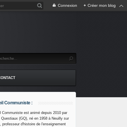
Connexion
+
Créer mon blog
CONTACT
il Communiste :
l Communiste est animé depuis 2010 par
s Questiaux (GQ), né en 1958 à Neuilly sur
, professeur d'histoire de l'enseignement