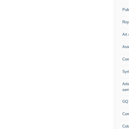
Pub
Roy
Art 
Asi
Con
Syr
Art
sem
GQ
Cor
Col