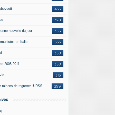
oboycott
433
ce
378
bonne nouvelle du jour
356
munistes en Italie
355
il
350
tes 2008-2011
350
vie
315
e raisons de regretter l'URSS
299
ives
26