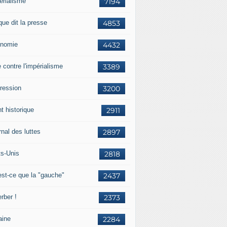
érialisme
7194
que dit la presse
4853
nomie
4432
e contre l'impérialisme
3389
ression
3200
t historique
2911
nal des luttes
2897
ts-Unis
2818
est-ce que la "gauche"
2437
rber !
2373
aine
2284