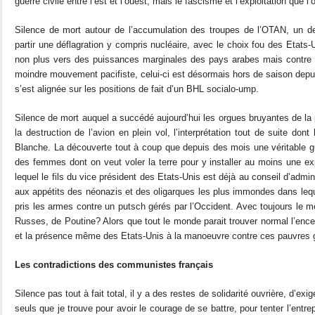
guerre civile entre l’est et l’ouest, mais le fascisme et l’exploitation que l
Silence de mort autour de l’accumulation des troupes de l’OTAN, un de
partir une déflagration y compris nucléaire, avec le choix fou des Etats
non plus vers des puissances marginales des pays arabes mais contre la
moindre mouvement pacifiste, celui-ci est désormais hors de saison depui
s’est alignée sur les positions de fait d’un BHL socialo-ump.
Silence de mort auquel a succédé aujourd’hui les orgues bruyantes de la
la destruction de l’avion en plein vol, l’interprétation tout de suite don
Blanche. La découverte tout à coup que depuis des mois une véritable 
des femmes dont on veut voler la terre pour y installer au moins une ex
lequel le fils du vice président des Etats-Unis est déjà au conseil d’admini
aux appétits des néonazis et des oligarques les plus immondes dans lequ
pris les armes contre un putsch gérés par l’Occident. Avec toujours le m
Russes, de Poutine? Alors que tout le monde parait trouver normal l’enc
et la présence même des Etats-Unis à la manoeuvre contre ces pauvres 
Les contradictions des communistes français
Silence pas tout à fait total, il y a des restes de solidarité ouvrière, d’exi
seuls que je trouve pour avoir le courage de se battre, pour tenter l’entrep