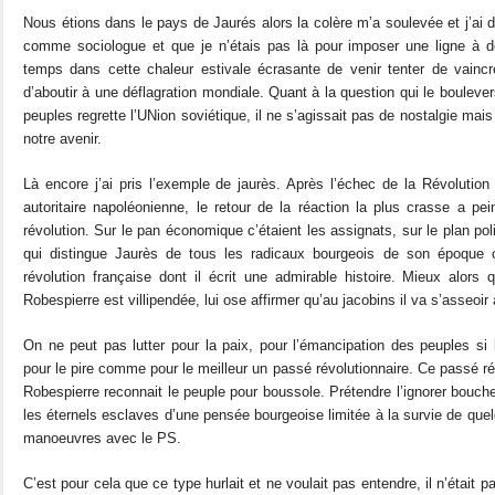
Nous étions dans le pays de Jaurés alors la colère m’a soulevée et j’ai di
comme sociologue et que je n’étais pas là pour imposer une ligne à 
temps dans cette chaleur estivale écrasante de venir tenter de vaincre
d’aboutir à une déflagration mondiale. Quant à la question qui le boulever
peuples regrette l’UNion soviétique, il ne s’agissait pas de nostalgie mais
notre avenir.
Là encore j’ai pris l’exemple de jaurès. Après l’échec de la Révolutio
autoritaire napoléonienne, le retour de la réaction la plus crasse a pe
révolution. Sur le pan économique c’étaient les assignats, sur le plan polit
qui distingue Jaurès de tous les radicaux bourgeois de son époque c
révolution française dont il écrit une admirable histoire. Mieux alors q
Robespierre est villipendée, lui ose affirmer qu’au jacobins il va s’asseoir
On ne peut pas lutter pour la paix, pour l’émancipation des peuples si
pour le pire comme pour le meilleur un passé révolutionnaire. Ce passé ré
Robespierre reconnait le peuple pour boussole. Prétendre l’ignorer bouche
les éternels esclaves d’une pensée bourgeoise limitée à la survie de qu
manoeuvres avec le PS.
C’est pour cela que ce type hurlait et ne voulait pas entendre, il n’était p