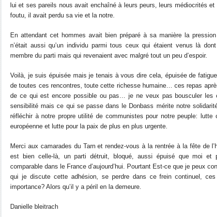
lui et ses pareils nous avait enchaîné à leurs peurs, leurs médiocrités et q
foutu, il avait perdu sa vie et la notre.
En attendant cet hommes avait bien préparé à sa manière la pression m
n’était aussi qu’un individu parmi tous ceux qui étaient venus là don
membre du parti mais qui revenaient avec malgré tout un peu d’espoir.
Voilà, je suis épuisée mais je tenais à vous dire cela, épuisée de fatig
de toutes ces rencontres, toute cette richesse humaine… ces repas après 
de ce qui est encore possible ou pas… je ne veux pas bousculer les 
sensibilité mais ce qui se passe dans le Donbass mérite notre solidari
réfléchir à notre propre utilité de communistes pour notre peuple: lutte 
européenne et lutte pour la paix de plus en plus urgente.
Merci aux camarades du Tarn et rendez-vous à la rentrée à la fête de l
est bien celle-là, un parti détruit, bloqué, aussi épuisé que moi et p
comparable dans le France d’aujourd’hui. Pourtant Est-ce que je peux co
qui je discute cette adhésion, se perdre dans ce frein continuel, ces
importance? Alors qu’il y a péril en la demeure.
Danielle bleitrach