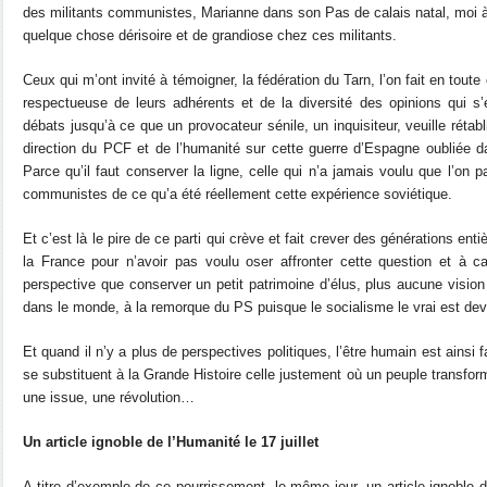
des militants communistes, Marianne dans son Pas de calais natal, moi à
quelque chose dérisoire et de grandiose chez ces militants.
Ceux qui m’ont invité à témoigner, la fédération du Tarn, l’on fait en tout
respectueuse de leurs adhérents et de la diversité des opinions qui s’
débats jusqu’à ce que un provocateur sénile, un inquisiteur, veuille rétabli
direction du PCF et de l’humanité sur cette guerre d’Espagne oubliée da
Parce qu’il faut conserver la ligne, celle qui n’a jamais voulu que l’on p
communistes de ce qu’a été réellement cette expérience soviétique.
Et c’est là le pire de ce parti qui crève et fait crever des générations en
la France pour n’avoir pas voulu oser affronter cette question et à ca
perspective que conserver un petit patrimoine d’élus, plus aucune vision
dans le monde, à la remorque du PS puisque le socialisme le vrai est dev
Et quand il n’y a plus de perspectives politiques, l’être humain est ainsi f
se substituent à la Grande Histoire celle justement où un peuple transform
une issue, une révolution…
Un article ignoble de l’Humanité le 17 juillet
A titre d’exemple de ce pourrissement, le même jour, un article ignoble d