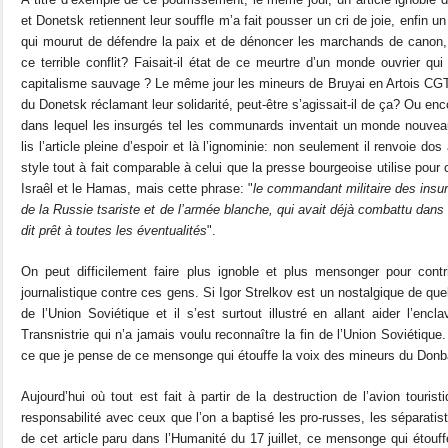
et Donetsk retiennent leur souffle m’a fait pousser un cri de joie, enfin un
qui mourut de défendre la paix et de dénoncer les marchands de canon, ce
ce terrible conflit? Faisait-il état de ce meurtre d’un monde ouvrier qu
capitalisme sauvage ? Le même jour les mineurs de Bruyai en Artois CGT
du Donetsk réclamant leur solidarité, peut-être s’agissait-il de ça? Ou en
dans lequel les insurgés tel les communards inventait un monde nouveau
lis l’article pleine d’espoir et là l’ignominie: non seulement il renvoie do
style tout à fait comparable à celui que la presse bourgeoise utilise pour
Israêl et le Hamas, mais cette phrase: "
le commandant militaire des insur
de la Russie tsariste et de l’armée blanche, qui avait déjà combattu dans
dit prêt à toutes les éventualités
".
On peut difficilement faire plus ignoble et plus mensonger pour cont
journalistique contre ces gens. Si Igor Strelkov est un nostalgique de qu
de l’Union Soviétique et il s’est surtout illustré en allant aider l’en
Transnistrie qui n’a jamais voulu reconnaître la fin de l’Union Soviétique.
ce que je pense de ce mensonge qui étouffe la voix des mineurs du Donb
Aujourd’hui où tout est fait à partir de la destruction de l’avion tourist
responsabilité avec ceux que l’on a baptisé les pro-russes, les séparati
de cet article paru dans l’Humanité du 17 juillet, ce mensonge qui étouffe