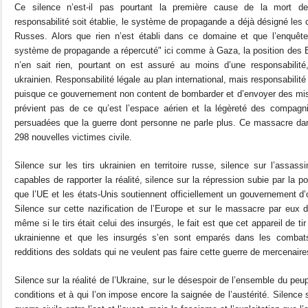
Ce silence n’est-il pas pourtant la première cause de la mort d
responsabilité soit établie, le système de propagande a déjà désigné les c
Russes. Alors que rien n’est établi dans ce domaine et que l’enquêt
système de propagande a répercuté" ici comme à Gaza, la position des E
n’en sait rien, pourtant on est assuré au moins d’une responsabilité
ukrainien. Responsabilité légale au plan international, mais responsabilit
puisque ce gouvernement non content de bombarder et d’envoyer des miss
prévient pas de ce qu’est l’espace aérien et la légèreté des compagnie
persuadées que la guerre dont personne ne parle plus. Ce massacre dans l
298 nouvelles victimes civile.
Silence sur les tirs ukrainien en territoire russe, silence sur l’assassi
capables de rapporter la réalité, silence sur la répression subie par la pop
que l’UE et les états-Unis soutiennent officiellement un gouvernement d’
Silence sur cette nazification de l’Europe et sur le massacre par eux d
même si le tirs était celui des insurgés, le fait est que cet appareil de ti
ukrainienne et que les insurgés s’en sont emparés dans les comb
redditions des soldats qui ne veulent pas faire cette guerre de mercenaire
Silence sur la réalité de l’Ukraine, sur le désespoir de l’ensemble du peup
conditions et à qui l’on impose encore la saignée de l’austérité. Silence su