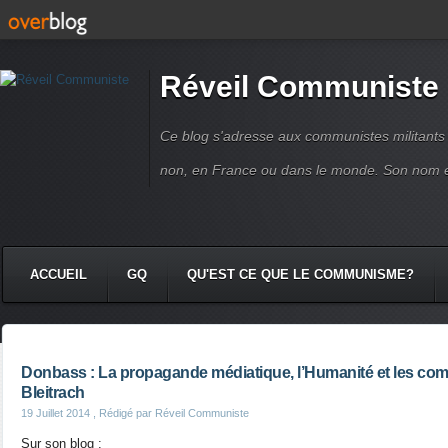
Réveil Communiste
Ce blog s'adresse aux communistes militant
non, en France ou dans le monde. Son nom 
ACCUEIL
GQ
QU'EST CE QUE LE COMMUNISME?
Donbass : La propagande médiatique, l’Humanité et les com
Bleitrach
19 Juillet 2014
, Rédigé par Réveil Communiste
Sur son blog :