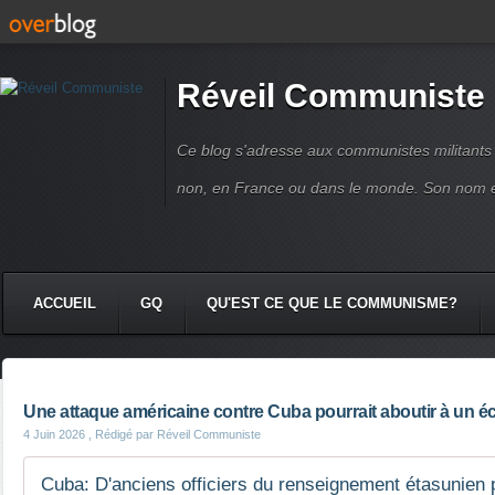
Réveil Communiste
Ce blog s'adresse aux communistes militant
non, en France ou dans le monde. Son nom 
ACCUEIL
GQ
QU'EST CE QUE LE COMMUNISME?
Une attaque américaine contre Cuba pourrait aboutir à un é
4 Juin 2026
, Rédigé par Réveil Communiste