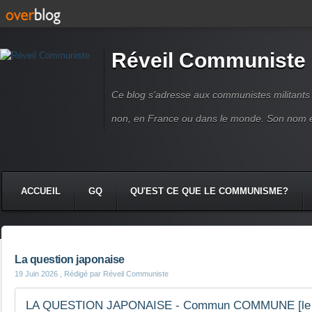
Réveil Communiste
Ce blog s'adresse aux communistes militant
non, en France ou dans le monde. Son nom 
ACCUEIL
GQ
QU'EST CE QUE LE COMMUNISME?
La question japonaise
19 Juin 2026
, Rédigé par Réveil Communiste
LA QUESTION JAPONAISE - Commun COMMUNE [le blo