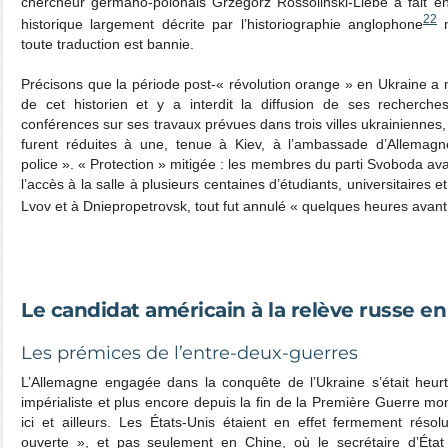
chercheur germano-polonais Grzegorz Rossolinski-Liebe a fait en
22
historique largement décrite par l’historiographie anglophone
m
toute traduction est bannie.
Précisons que la période post-« révolution orange » en Ukraine a 
de cet historien et y a interdit la diffusion de ses recherche
conférences sur ses travaux prévues dans trois villes ukrainiennes,
furent réduites à une, tenue à Kiev, à l’ambassade d’Allemagn
police ». « Protection » mitigée : les membres du parti Svoboda ava
l’accès à la salle à plusieurs centaines d’étudiants, universitaires 
Lvov et à Dniepropetrovsk, tout fut annulé « quelques heures avan
Le candidat américain à la relève russe e
Les prémices de l’entre-deux-guerres
L’Allemagne engagée dans la conquête de l’Ukraine s’était heurt
impérialiste et plus encore depuis la fin de la Première Guerre mo
ici et ailleurs. Les États-Unis étaient en effet fermement réso
ouverte », et pas seulement en Chine, où le secrétaire d’État