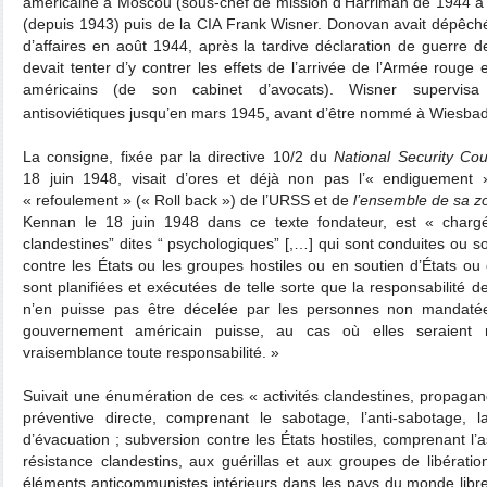
américaine à Moscou (sous-chef de mission d’Harriman de 1944 à av
(depuis 1943) puis de la CIA Frank Wisner. Donovan avait dépêché
d’affaires en août 1944, après la tardive déclaration de guerre d
devait tenter d’y contrer les effets de l’arrivée de l’Armée rouge et
américains (de son cabinet d’avocats). Wisner supervisa 
antisoviétiques jusqu’en mars 1945, avant d’être nommé à Wiesba
La consigne, fixée par la directive 10/2 du
National Security Cou
18 juin 1948, visait d’ores et déjà non pas l’« endiguement
« refoulement » (« Roll back ») de l’URSS et de
l’ensemble de sa z
Kennan le 18 juin 1948 dans ce texte fondateur, est « charg
clandestines” dites “ psychologiques” [,…] qui sont conduites ou
contre les États ou les groupes hostiles ou en soutien d’États o
sont planifiées et exécutées de telle sorte que la responsabilité
n’en puisse pas être décelée par les personnes non mandatée
gouvernement américain puisse, au cas où elles seraient 
vraisemblance toute responsabilité. »
Suivait une énumération de ces « activités clandestines, propaga
préventive directe, comprenant le sabotage, l’anti-sabotage, 
d’évacuation ; subversion contre les États hostiles, comprenant 
résistance clandestins, aux guérillas et aux groupes de libératio
éléments anticommunistes intérieurs dans les pays du monde libr