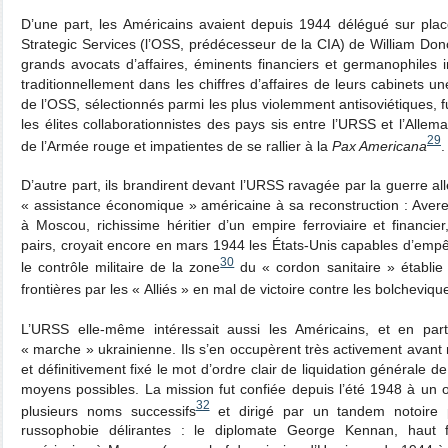
D’une part, les Américains avaient depuis 1944 délégué sur place
Strategic Services (l’OSS, prédécesseur de la CIA) de William Don
grands avocats d’affaires, éminents financiers et germanophiles 
traditionnellement dans les chiffres d’affaires de leurs cabinets 
de l’OSS, sélectionnés parmi les plus violemment antisoviétiques, 
les élites collaborationnistes des pays sis entre l’URSS et l’All
29
de l’Armée rouge et impatientes de se rallier à la
Pax Americana
.
D’autre part, ils brandirent devant l’URSS ravagée par la guerre al
« assistance économique » américaine à sa reconstruction : Aver
à Moscou, richissime héritier d’un empire ferroviaire et financi
pairs, croyait encore en mars 1944 les États-Unis capables d’empê
30
le contrôle militaire de la zone
du « cordon sanitaire » établie
frontières par les « Alliés » en mal de victoire contre les bolcheviqu
L’URSS elle-même intéressait aussi les Américains, et en parti
« marche » ukrainienne. Ils s’en occupèrent très activement avant
et définitivement fixé le mot d’ordre clair de liquidation générale de
moyens possibles. La mission fut confiée depuis l’été 1948 à un o
32
plusieurs noms successifs
et dirigé par un tandem notoire 
russophobie délirantes : le diplomate George Kennan, haut f