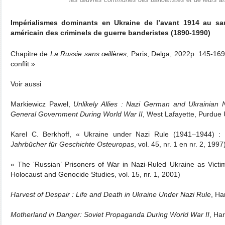
les œuvres communes des bandéristes et de leurs a
Impérialismes dominants en Ukraine de l’avant 1914 au sa
américain des criminels de guerre banderistes (1890-1990)
Chapitre de
La Russie sans œillères
, Paris, Delga, 2022p. 145-169
conflit »
Voir aussi
Markiewicz Pawel,
Unlikely Allies : Nazi German and Ukrainian Na
General Government During World War II
, West Lafayette, Purdue 
Karel C. Berkhoff, « Ukraine under Nazi Rule (1941–1944) : 
Jahrbücher für Geschichte Osteuropas
, vol. 45, nr. 1 en nr. 2, 1997
« The ‘Russian’ Prisoners of War in Nazi-Ruled Ukraine as Victi
Holocaust and Genocide Studies, vol. 15, nr. 1, 2001)
Harvest of Despair : Life and Death in Ukraine Under Nazi Rule
, Ha
Motherland in Danger: Soviet Propaganda During World War II
, Ha