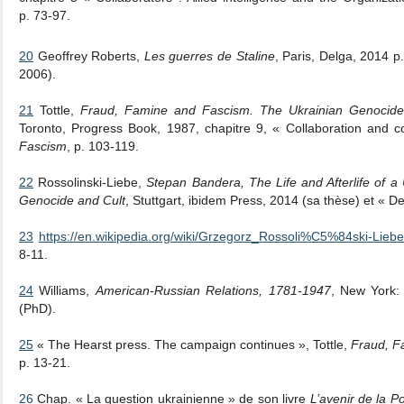
p. 73-97.
20
Geoffrey Roberts,
Les guerres de Staline
, Paris, Delga, 2014 p
2006).
21
Tottle,
Fraud, Famine and Fascism. The Ukrainian Genocide 
Toronto, Progress Book, 1987, chapitre 9, « Collaboration and c
Fascism
, p. 103-119.
22
Rossolinski-Liebe,
Stepan Bandera, The Life and Afterlife of a 
Genocide and Cult
, Stuttgart, ibidem Press, 2014 (sa thèse) et « D
23
https://en.wikipedia.org/wiki/Grzegorz_Rossoli%C5%84ski-Liebe
8-11.
24
Williams,
American-Russian Relations, 1781-1947
, New York:
(PhD).
25
« The Hearst press. The campaign continues »,
Tottle,
Fraud, F
p. 13-21.
26
Chap. « La question ukrainienne » de son livre
L’avenir de la P