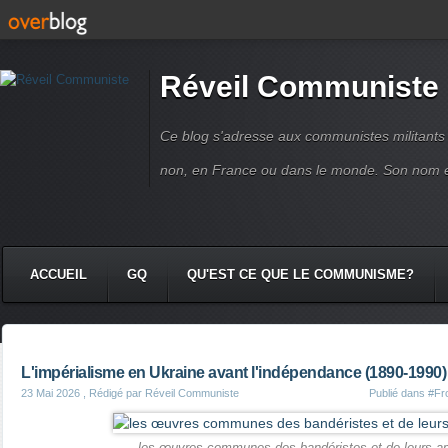
Réveil Communiste
Ce blog s'adresse aux communistes militant
non, en France ou dans le monde. Son nom 
ACCUEIL
GQ
QU'EST CE QUE LE COMMUNISME?
L'impérialisme en Ukraine avant l'indépendance (1890-1990)
23 Mai 2026
, Rédigé par Réveil Communiste
Publié dans
#Fro