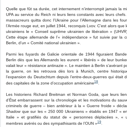
Quelle que fût sa durée, cet internement n’interrompit jamais la
UPA au service du Reich ni leurs liens constants avec leurs chefs.
massacreurs quitta donc l’Ukraine pour l’Allemagne dans les fou
l’Armée rouge eut, en juillet 1944, reconquis Lvov. C’est alors que le
ukrainiens le « Conseil suprême ukrainien de libération » (UHVR
Cette étape allemande de l’« indépendance » fut suivie par la 
Berlin, d’un « Comité national ukrainien ».
Parmi les fuyards de Galicie orientale de 1944 figuraient Bander
Berlin dès que les Allemands les eurent « libérés » de leur bunke
valait leur « résistance antinazie ». Le maintien à Berlin s’avérant po
la guerre, on les retrouva dès lors à Munich, centre historiq
l’expansion du Deutschtum depuis l’entre-deux-guerres qui était
18
des capitales de la zone d’occupation américaine
.
Les historiens Richard Breitman et Norman Goda, que leurs lien
d’État embarrassent sur la chronologie et les motivations du sau
criminels de guerre – bien antérieur à la « Guerre froide » décl
Shadow
que sur les « 250 000 Ukrainiens » établis en 1947 « en
Italie » et gratifiés du statut de « personnes déplacées », «
19
membres avérés ou des sympathisants de l’OUN »
.