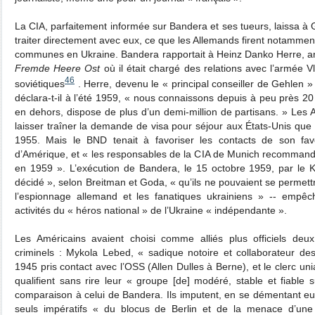
La CIA, parfaitement informée sur Bandera et ses tueurs, laissa à
traiter directement avec eux, ce que les Allemands firent notammen
communes en Ukraine. Bandera rapportait à Heinz Danko Herre, an
Fremde Heere Ost
où il était chargé des relations avec l’armée V
46
soviétiques
. Herre, devenu le « principal conseiller de Gehlen 
déclara-t-il à l’été 1959, « nous connaissons depuis à peu près 20 
en dehors, dispose de plus d’un demi-million de partisans. » Les Am
laisser traîner la demande de visa pour séjour aux États-Unis qu
1955. Mais le BND tenait à favoriser les contacts de son favo
d’Amérique, et « les responsables de la CIA de Munich recommandère
en 1959 ». L’exécution de Bandera, le 15 octobre 1959, par le K
décidé », selon Breitman et Goda, « qu’ils ne pouvaient se permettr
l’espionnage allemand et les fanatiques ukrainiens » ‑‑ empêc
activités du « héros national » de l’Ukraine « indépendante ».
Les Américains avaient choisi comme alliés plus officiels deu
criminels : Mykola Lebed, « sadique notoire et collaborateur de
1945 pris contact avec l’OSS (Allen Dulles à Berne), et le clerc un
qualifient sans rire leur « groupe [de] modéré, stable et fiable 
comparaison à celui de Bandera. Ils imputent, en se démentant e
seuls impératifs « du blocus de Berlin et de la menace d’un