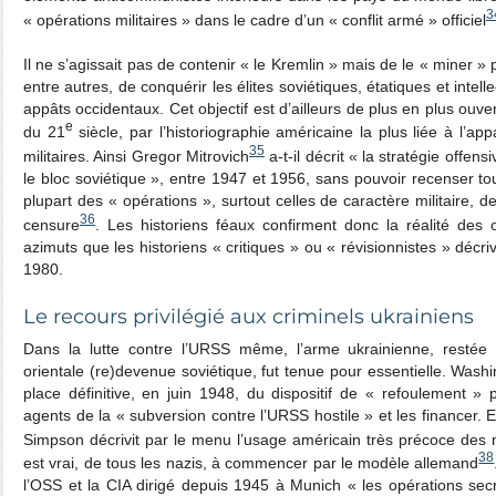
3
« opérations militaires » dans le cadre d’un « conflit armé » officiel
Il ne s’agissait pas de contenir « le Kremlin » mais de le « miner » p
entre autres, de conquérir les élites soviétiques, étatiques et intell
appâts occidentaux. Cet objectif est d’ailleurs de plus en plus ouv
e
du 21
siècle, par l’historiographie américaine la plus liée à l’app
35
militaires. Ainsi Gregor Mitrovich
a-t-il décrit « la stratégie offen
le bloc soviétique », entre 1947 et 1956, sans pouvoir recenser t
plupart des « opérations », surtout celles de caractère militaire
36
censure
. Les historiens féaux confirment donc la réalité des
azimuts que les historiens « critiques » ou « révisionnistes » décr
1980.
Le recours privilégié aux criminels ukrainiens
Dans la lutte contre l’URSS même, l’arme ukrainienne, restée 
orientale (re)devenue soviétique, fut tenue pour essentielle. Washi
place définitive, en juin 1948, du dispositif de « refoulement 
agents de la « subversion contre l’URSS hostile » et les financer. E
Simpson décrivit par le menu l’usage américain très précoce des 
38
est vrai, de tous les nazis, à commencer par le modèle allemand
l’OSS et la CIA dirigé depuis 1945 à Munich « les opérations secr