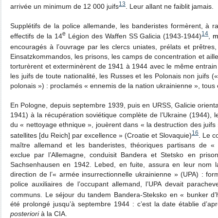
13
arrivée un minimum de 12 000 juifs
. Leur allant ne faiblit jamais.
Supplétifs de la police allemande, les banderistes formèrent, à 
e
14
effectifs de la 14
Légion des Waffen SS Galicia (1943-1944)
,
m
encouragés à l’ouvrage par les clercs uniates, prélats et prêtres,
Einsatzkommandos, les prisons, les camps de concentration et aill
torturèrent et exterminèrent de 1941 à 1944 avec le même entrain 
les juifs de toute nationalité, les Russes et les Polonais non juifs (
polonais ») : proclamés « ennemis de la nation ukrainienne », tous é
En Pologne, depuis septembre 1939, puis en URSS, Galicie oriental
1941) à la récupération soviétique complète de l’Ukraine (1944), 
du « nettoyage ethnique », jouèrent dans « la destruction des juifs
16
satellites [du Reich] par excellence » (Croatie et Slovaquie)
. Le c
maître allemand et les banderistes, théoriques partisans de «
exclue par l’Allemagne, conduisit Bandera et Stetsko en pris
Sachsenhausen en 1942. Lebed, en fuite, assura en leur nom la c
direction de l’« armée insurrectionnelle ukrainienne » (UPA) : f
police auxiliaires de l’occupant allemand, l’UPA devait parache
communs. Le séjour du tandem Bandera-Steksko en « bunker d’h
été prolongé jusqu’à septembre 1944 : c’est la date établie d’ap
posteriori
à la CIA.