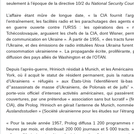
seulement à l’époque de la directive 10/2 du
National Security Coun
L’affaire étant mûre de longue date, « la CIA fournit l’arg
l’entraînement, les facilités radio et les parachutages des agents 
en guerre ouverte contre l’URSS : les opérations des « na
Tchécoslovaquie, arguaient les chefs de la CIA, dont Wisner, perme
de communication en Ukraine ». À partir de 1955, « des tracts fure
l’Ukraine, et des émissions de radio intitulées
Nova Ukraina
furent
consommation ukrainienne ». La propagande écrite, proliférante, 
diffusion des pays alliés de Washington et de l’OTAN.
Depuis l’après-guerre, Hrinioch résidait à Munich, et les Américain
York, où il acquit le statut de résident permanent, puis la natur
d’Ukrainiens « réfugiés » aux États-Unis l’identifièrent là-
d’“assassinats de masse d’Ukrainiens, de Polonais et de juifs” 
porte-voix officiel d’intenses activités
américaines
, qui passèren
couvertures, par une prétendue « association sans but lucratif » (f
CIA), dite Prolog. Hrinioch en gérait l’antenne de Munich, nommé
Auslandsstudien
» (Société ukrainienne pour les études sur l’étrang
« Pour la seule année 1957, Prolog diffusa 1 200 programmes r
heures par mois, et distribuait 200 000 journaux et 5 000 tracts. » 