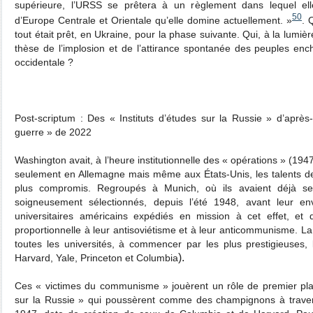
supérieure, l’URSS se prêtera à un règlement dans lequel elle
50
d’Europe Centrale et Orientale qu’elle domine actuellement. »
. 
tout était prêt, en Ukraine, pour la phase suivante. Qui, à la lumiè
thèse de l’implosion et de l’attirance spontanée des peuples en
occidentale ?
Post-scriptum : Des « Instituts d’études sur la Russie » d’aprè
guerre » de 2022
Washington avait, à l’heure institutionnelle des « opérations » (194
seulement en Allemagne mais même aux États-Unis, les talents des 
plus compromis. Regroupés à Munich, où ils avaient déjà ser
soigneusement sélectionnés, depuis l’été 1948, avant leur e
universitaires américains expédiés en mission à cet effet, et d
proportionnelle à leur antisoviétisme et à leur anticommunisme. La
toutes les universités, à commencer par les plus prestigieuses, 
).
Harvard, Yale, Princeton et Columbia
Ces « victimes du communisme » jouèrent un rôle de premier plan
sur la Russie » qui poussèrent comme des champignons à traver