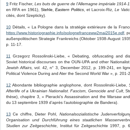
9
Fritz Fischer,
Les buts de guerre de l’Allemagne impériale 1914-
en RFA en 1961),
Stehle,
Eastern Politics
,
et Lacroix-Riz,
Le Vati
cités, dont Szepticky).
10
Détails, « La Pologne dans la stratégie extérieure de la Fran
https://www.historiographie.info/polognefranceww2mai2015e.pdf
, p
außenpolitischen Strategie Frankreichs (Oktober 1938-August 193
p. 11-17.
11
Grzegorz Rossolinski-Liebe, « Debating, obfuscating and disc
Soviet historical discourses on the OUN-UPA and other Nationali
Jewish Affairs,
vol. 42, n° 3, December 2012, p. 199-241, en lig
Political Violence During and Ater the Second World War », p. 201-
12
Abondante bibliographie anglophone, dont Rossolinski-Liebe,
Afterlife of a Ukrainian Nationalist
.
Fascism, Genocide and Cult
, S
thèse), chapitre 3, « Pieracki’s Assassination and the Warsaw and 
du 13 septembre 1939 d’après l’autobiographie de Bandera).
13
Ce chiffre, Dieter Pohl,
Nationalsozialistische Judenverfolgu
Organisation und Durchführung eines staatlichen Massenverbr
Studien zur Zeitgeschichte
, Institut für Zeitgeschichte 1997, p. 