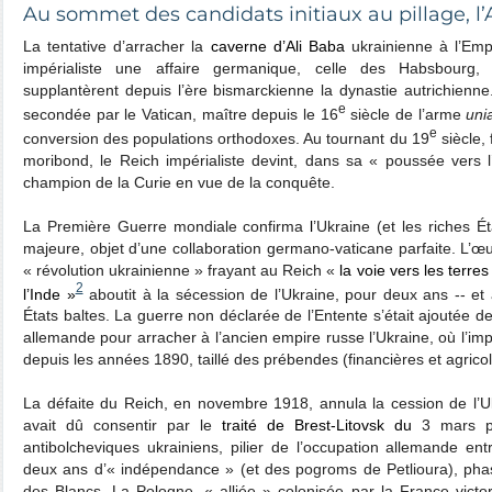
Au sommet des candidats initiaux au pillage, l
La tentative d’arracher la
caverne d’Ali Baba
ukrainienne à l’Empi
impérialiste une affaire germanique, celle des Habsbourg,
supplantèrent depuis l’ère bismarckienne la dynastie autrichienne
e
secondée par le Vatican, maître depuis le 16
siècle de l’arme
uni
e
conversion des populations orthodoxes. Au tournant du 19
siècle, 
moribond, le Reich impérialiste devint, dans sa « poussée vers l
champion de la Curie en vue de la conquête.
La Première Guerre mondiale confirma
l
’Ukraine (et les riches É
majeure, objet d’une collaboration germano-vaticane parfaite. L
« révolution ukrainienne » frayant au Reich «
la voie vers les terre
2
l’Inde »
aboutit à la sécession de l’Ukraine, pour deux ans ‑‑ et 
États baltes. La guerre non déclarée de l’Entente s’était ajoutée d
allemande pour arracher à l’ancien empire russe l’Ukraine, où l’impé
depuis les années 1890, taillé des prébendes (financières et agricol
La défaite du Reich, en novembre 1918, annula la cession de l’U
avait dû consentir par le
traité de Brest-Litovsk du
3 mars p
antibolcheviques ukrainiens, pilier de l’occupation allemande en
deux ans d’« indépendance » (et des pogroms de Petlioura), phas
des Blancs. La Pologne, « alliée » colonisée par la France victor