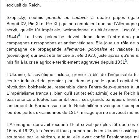
exclusif du Reich.
Szepticky, soumis
perinde ac cadaver
à quatre papes égalem
Benoît XV, Pie XI et Pie XII) qui ne comptaient que sur l’Allemagne p
servit, qu’elle fût impériale, weimarienne ou hitlérienne, jusqu’
4
1944)
. La Lvov polonaise devint donc dans l’entre-deux-g
campagnes russophobes et antisoviétiques. Elle joua un rôle de p
campagne de propagande
allemande, polonaise et vaticane
su
(soviétique) qui avait été lancée
à l’été 1933
, juste
après
qu’une ex
5
mis fin à la crise agricole terriblement aggravée depuis 1931
.
L’Ukraine, la soviétique incluse, grenier à blé de l’inépuisable t
centre industriel de premier plan dominé par le grand capital 
révolution bolchevique, ressembla dans l’entre-deux-guerres à u
L’impérialisme français, bien qu’il sût (et eût admis) que le Reich la
pas renoncé à toutes ses ambitions : ses grands banquiers firent
lancement de Barbarossa, que le Reich hitlérien vainqueur compe
lourdes pertes ukrainiennes de 1917, mirage qui ne survécut même
L’Allemagne, qui avait reconnu l’État soviétique plus tôt que ses r
16 avril 1922), les écrasait tous par son poids en Ukraine soviétique
soutenue par le Vatican, auquel elle avait confié l’espionnage mili