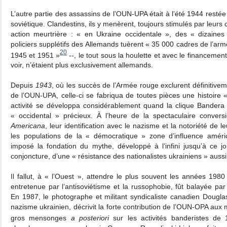
L’autre partie des assassins de l’OUN-UPA était à l’été 1944 restée
soviétique. Clandestins, ils y menèrent, toujours stimulés par leurs c
action meurtrière : « en Ukraine occidentale », des « dizaines
policiers supplétifs des Allemands tuèrent « 35 000 cadres de l’arm
20
1945 et 1951 »
‑‑, le tout sous la houlette et avec le financement
voir, n’étaient plus exclusivement allemands.
Depuis
1943
, où les succès de l’Armée rouge exclurent définitive
de l’OUN-UPA, celle-ci se fabriqua de toutes pièces une histoire 
activité se développa considérablement quand la clique Bandera 
« occidental » précieux. À l’heure de la spectaculaire conver
Americana
,
leur identification avec le nazisme et la notoriété de 
les populations de la « démocratique » zone d’influence américa
imposé la fondation du mythe, développé à l’infini jusqu’à ce j
conjoncture, d’une « résistance des nationalistes ukrainiens » aussi
Il fallut, à « l’Ouest », attendre le plus souvent les années 198
entretenue par l’antisoviétisme et la russophobie, fût balayée pa
En 1987, le photographe et militant syndicaliste canadien Douglas
nazisme ukrainien, décrivit la forte contribution de l’OUN-OPA au
gros mensonges
a posteriori
sur les activités banderistes de