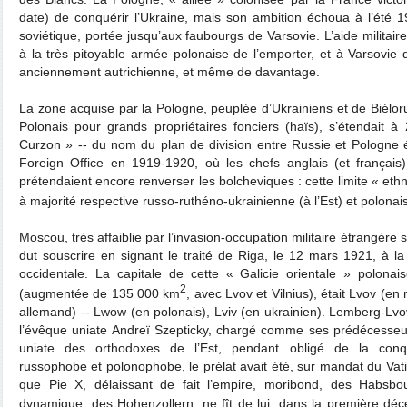
date) de conquérir l’Ukraine, mais son ambition échoua à l’été 1
soviétique, portée jusqu’aux faubourgs de Varsovie. L’aide militair
à la très pitoyable armée polonaise de l’emporter, et à Varsovie d’
anciennement autrichienne, et même de davantage.
La zone acquise par la Pologne, peuplée d’Ukrainiens et de Biélo
Polonais pour grands propriétaires fonciers (haïs), s’étendait 
Curzon » ‑‑ du nom du plan de division entre Russie et Pologne 
Foreign Office en 1919-1920, où les chefs anglais (et français) 
prétendaient encore renverser les bolcheviques : cette limite « eth
à majorité respective russo-ruthéno-ukrainienne (à l’Est) et polonais
Moscou, très affaiblie par l’invasion-occupation militaire étrangère
dut souscrire en signant le traité de Riga, le 12 mars 1921, à la 
occidentale. La capitale de cette « Galicie orientale » polonai
2
(augmentée de 135 000 km
, avec Lvov et Vilnius), était Lvov (e
allemand) ‑‑ Lwow (en polonais), Lviv (en ukrainien). Lemberg-Lvo
l’évêque uniate Andreï Szepticky, chargé comme ses prédécesseur
uniate des orthodoxes de l’Est, pendant obligé de la con
russophobe et polonophobe, le prélat avait été, sur mandat du Vat
que Pie X, délaissant de fait l’empire, moribond, des Habsbou
dynamique, des Hohenzollern, ne fît de lui, dans la première dé