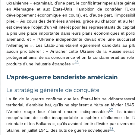
ukrainienne » examinait, d’une part, le conflit interimpérialiste gén
en Allemagne et aux États-Unis, l’ambition de contrôler l’Ukr
développement économique en cours), et, d’autre part, l’impossibi
plier. « Au cours des dernières années, grâce au charbon et au fer
est devenue l’objet d’un vif intérêt pour les représentants du capita
a pris une place importante dans leurs plans économiques et politi
allemand, et « l’Ukraine indépendante devait être une succursa
l’Allemagne ». Les États-Unis étaient également candidats au pil
aucun prix tolérer : « Arracher cette Ukraine de la Russie serait
protégerait ainsi de sa concurrence et on la condamnerait au rô
26
produits d’une industrie étrangère »
.
L’après-guerre banderiste américain
La stratégie générale de conquête
La fin de la guerre confirma que les États-Unis se débarrassera
territorial, d’emblée haï, qu’ils ne signèrent à Yalta en février 19
27
l’Armée rouge leur étaient encore indispensables
. Ils irai
récupération de cette insupportable « sphère d’influence de l’
orientale et les Balkans », qu’ils avaient tenté d’éviter par divers 
28
Staline, en juillet 1941, des buts de guerre soviétiques
.