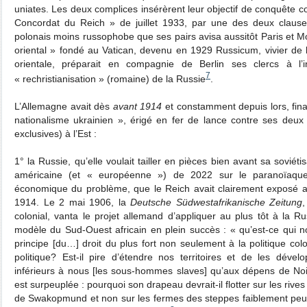
uniates. Les deux complices insérèrent leur objectif de conquête 
Concordat du Reich » de juillet 1933, par une des deux clause
polonais moins russophobe que ses pairs avisa aussitôt Paris et Mos
oriental » fondé au Vatican, devenu en 1929 Russicum, vivier de
orientale, préparait en compagnie de Berlin ses clercs à l’
7
« rechristianisation » (romaine) de la Russie
.
L’Allemagne avait dès
avant 1914
et constamment depuis lors, fin
nationalisme ukrainien », érigé en fer de lance contre ses deux
exclusives) à l’Est :
1° la Russie, qu’elle voulait tailler en pièces bien avant sa sovi
américaine (et « européenne ») de 2022 sur le paranoïaqu
économique du problème, que le Reich avait clairement exposé av
1914. Le 2 mai 1906, la
Deutsche Südwestafrikanische Zeitung
,
colonial, vanta le projet allemand d’appliquer au plus tôt à la Ru
modèle du Sud-Ouest africain en plein succès : « qu’est-ce qui 
principe [du…] droit du plus fort non seulement à la politique col
politique? Est-il pire d’étendre nos territoires et de les dév
inférieurs à nous [les sous-hommes slaves] qu’aux dépens de No
est surpeuplée : pourquoi son drapeau devrait-il flotter sur les ri
de Swakopmund et non sur les fermes des steppes faiblement peup