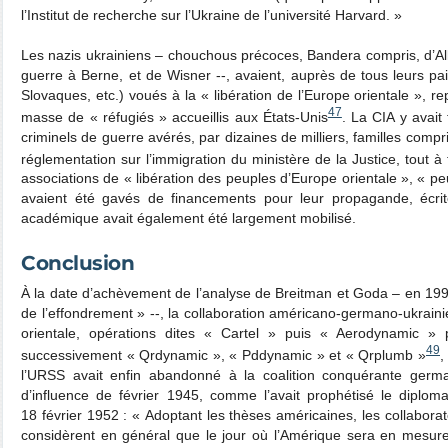
l’Institut de recherche sur l’Ukraine de l’université Harvard. »
Les nazis ukrainiens – chouchous précoces, Bandera compris, d’Al
guerre à Berne, et de Wisner ‑‑, avaient, auprès de tous leurs pa
Slovaques, etc.) voués à la « libération de l’Europe orientale », r
47
masse de « réfugiés » accueillis aux États-Unis
. La CIA y avait
criminels de guerre avérés, par dizaines de milliers, familles compr
réglementation sur l’immigration du ministère de la Justice, tout à 
associations de « libération des peuples d’Europe orientale », « pe
avaient été gavés de financements pour leur propagande, écrit
académique avait également été largement mobilisé.
Conclusion
À la date d’achèvement de l’analyse de Breitman et Goda – en 1990
de l’effondrement » ‑‑, la collaboration américano-germano-ukrain
orientale, opérations dites « Cartel » puis « Aerodynamic »
49
successivement « Qrdynamic », « Pddynamic » et « Qrplumb »
,
l’URSS avait enfin abandonné à la coalition conquérante germ
d’influence de février 1945, comme l’avait prophétisé le diplom
18 février 1952 : « Adoptant les thèses américaines, les collabor
considèrent en général que le jour où l’Amérique sera en mesure