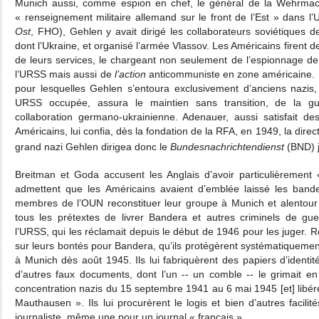
Munich aussi, comme espion en chef, le général de la Wehrmac
« renseignement militaire allemand sur le front de l’Est » dans 
Ost
, FHO), Gehlen y avait dirigé les collaborateurs soviétiques d
dont l’Ukraine, et organisé l’armée Vlassov. Les Américains firent de
de leurs services, le chargeant non seulement de l’espionnage 
l’URSS mais aussi de
l’action
anticommuniste en zone américaine. L
pour lesquelles Gehlen s’entoura exclusivement d’anciens nazis,
URSS occupée, assura le maintien sans transition, de la gue
collaboration germano-ukrainienne. Adenauer, aussi satisfait d
Américains, lui confia, dès la fondation de la RFA, en 1949, la direct
grand nazi Gehlen dirigea donc le
Bundesnachrichtendienst
(BND) j
Breitman et Goda accusent les Anglais d’avoir particulièrement
admettent que les Américains avaient d’emblée laissé les bander
membres de l’OUN reconstituer leur groupe à Munich et alentour ;
tous les prétextes de livrer Bandera et autres criminels de gue
l’URSS, qui les réclamait depuis le début de 1946 pour les juger. R
sur leurs bontés pour Bandera, qu’ils protégèrent systématiquement, 
à Munich dès août 1945. Ils lui fabriquèrent des papiers d’identi
d’autres faux documents, dont l’un ‑‑ un comble ‑‑ le grimait e
concentration nazis du 15 septembre 1941 au 6 mai 1945 [et] libé
Mauthausen ». Ils lui procurèrent le logis et bien d’autres facilit
journaliste, même une pour un journal « français ».