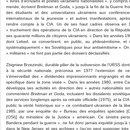
« livres d’écrivains et poètes ukrainiens nationalistes », y compris e
menée, écrivent Breitman et Goda, « jusqu’à la fin de la Guerre froi
des étudiants et des universitaires ukrainiens aux conférences 
internationaux de la jeunesse » et autres manifestations, après
rendre compte à la CIA. Un de ses haut cadres observa en 19
« truchement des opérations de la CIA en direction de la Républi
ses quarante millions de citoyens ukrainiens. » Dans les années 19
dont Lebed, se convertirent, en public, au philosémitisme, et
systématiquement « les Soviétiques pour leur antisémitisme ». On l’
« militaires » ne font pas partie des dossiers déclassifiés.
Zbigniew Brzezinski, durable pilier de la subversion de l’URSS dont
à la sécurité nationale, préconisa en 1977 l’extension de ce
s’émerveillait des « dividendes impressionnants engrangés et de
spécifique dans la zone visée ». Dans les années 1980, entre Ca
développa ses activités en direction des « autres nationalités so
commentent Breitman et Goda,
incluaient les dissidents soviétiqu
des services longtemps après sa retraite officielle (1975), et la CI
public la vérité historique sur « ce combattant ukrainien de la l
1985, par une enquête du « Bureau des enquêtes spéciales [Off
(OSI)] du ministère de la Justice » américain. Ce sinistre pe
Bandera pendant la guerre », ne fut donc jamais inquiété jusqu’à s
dans le New Jersey, et ses archives » (qu’on peut supposer très