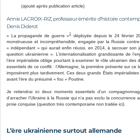
(ajouté après publication article)
Annie LACROIX-RIZ, professeur émérite d’histoire contempora
Denis Diderot
1
« La propagande de guerre »
déployée depuis le 24 février 2
monstrueuse et incompréhensible, engagée par la Russie contre
« indépendant » qui aurait enfin réussi, en 2014, à secouer son jo
question ukrainienne ». L’internationalisation grandissante de l’e
l’ère impérialiste oblige pourtant à examiner le rôle ukrainien des
essentiels de ce conflit : l’Allemagne, la première présente sur ce te
imposèrent plus tardivement. Ces deux grands États impérialistes 
avant l’ère du présumé « fou » Poutine.
Je retiendrai ici deux moments essentiels d’un compagnonna
d’arracher l’Ukraine à la Russie qui n’a pas exclu la concurrence a
proie conquise (question très contemporaine non traitée ici).
L’ère ukrainienne surtout allemande