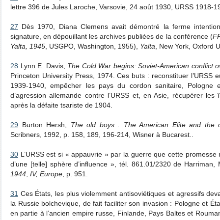
lettre 396 de Jules Laroche, Varsovie, 24 août 1930, URSS 1918-1
27
Dès 1970, Diana Clemens avait démontré la ferme intentio
signature, en dépouillant les archives publiées de la conférence (
FR
Yalta, 1945
, USGPO, Washington, 1955),
Yalta
, New York, Oxford U
28
Lynn E. Davis,
The Cold War begins: Soviet-American conflict 
Princeton University Press, 1974. Ces buts : reconstituer l’URSS 
1939-1940, empêcher les pays du cordon sanitaire, Pologne e
d’agression allemande contre l’URSS et, en Asie, récupérer les 
après la défaite tsariste de 1904.
29
Burton Hersh,
The old boys : The American Elite and the o
Scribners, 1992, p. 158, 189, 196-214, Wisner à Bucarest..
30
L’URSS est si « appauvrie » par la guerre que cette promesse no
d’une [telle] sphère d’influence », tél. 861.01/2320 de Harrima
1944
,
IV, Europe
, p. 951.
31
Ces États, les plus violemment antisoviétiques et agressifs devai
la Russie bolchevique, de fait faciliter son invasion : Pologne et Éta
en partie à l’ancien empire russe, Finlande, Pays Baltes et Rouma