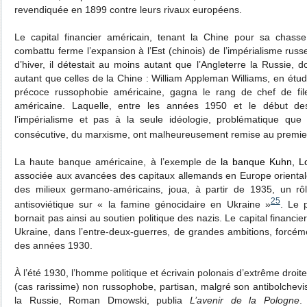
revendiquée en 1899 contre leurs rivaux européens.
Le capital financier américain, tenant la Chine pour sa chass
combattu ferme l’expansion à l’Est (chinois) de l’impérialisme russ
d’hiver, il détestait au moins autant que l’Angleterre la Russie, d
autant que celles de la Chine : William Appleman Williams, en étud
précoce russophobie américaine, gagna le rang de chef de file
américaine. Laquelle, entre les années 1950 et le début de
l’impérialisme et pas à la seule idéologie, problématique que
consécutive, du marxisme, ont malheureusement remise au premie
La haute banque américaine, à l’exemple de
la banque Kuhn, Lœ
associée aux avancées des capitaux allemands en Europe oriental
des milieux germano-américains, joua, à partir de 1935, un r
25
antisoviétique sur « la famine génocidaire en Ukraine »
. Le 
bornait pas ainsi au soutien politique des nazis. Le capital financie
Ukraine, dans l’entre-deux-guerres, de grandes ambitions, forcéme
des années 1930.
À l’été 1930, l’homme politique et écrivain polonais d’extrême droi
(cas rarissime) non russophobe, partisan, malgré son antibolchevi
la Russie, Roman Dmowski, publia
L’avenir de la Pologne
.