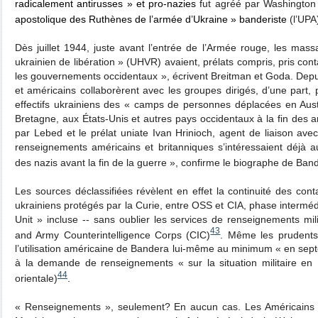
radicalement antirusses » et pro-nazies
fut agréé par Washington
apostolique des Ruthènes de l’armée d’Ukraine » banderiste
(l’UPA
Dès juillet 1944, juste avant l’entrée de l’Armée rouge, les ma
ukrainien de libération » (UHVR) avaient, prélats compris, pris cont
les gouvernements occidentaux », écrivent Breitman et Goda. Depuis 
et américains collaborèrent avec les groupes dirigés, d’une part
effectifs ukrainiens des « camps de personnes déplacées en Aus
Bretagne, aux États-Unis et autres pays occidentaux à la fin des a
par Lebed et le prélat uniate Ivan Hrinioch, agent de liaison ave
renseignements américains et britanniques s’intéressaient déjà a
des nazis avant la fin de la guerre », confirme le biographe de Ban
Les sources déclassifiées révèlent en effet la continuité des con
ukrainiens protégés par la Curie, entre OSS et CIA, phase intermédi
Unit » incluse ‑‑ sans oublier les services de renseignements mili
43
and Army Counterintelligence Corps (CIC)
. Même les prudents
l’utilisation américaine de Bandera lui-même au minimum « en sep
à la demande de renseignements « sur la situation militaire en 
44
orientale)
.
« Renseignements », seulement? En aucun cas. Les Américains av