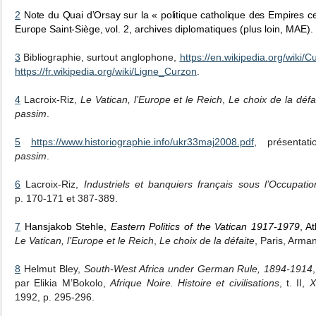
2
Note du Quai d’Orsay sur la « politique catholique des Empires ce
Europe Saint-Siège,
vol.
2, archives diplomatiques (plus loin, MAE).
3
Bibliographie, surtout anglophone,
https://en.wikipedia.org/wiki/
https://fr.wikipedia.org/wiki/Ligne_Curzon
.
4
Lacroix-Riz,
Le Vatican, l’Europe et le Reich
,
Le choix de la défa
passim
.
5
https://www.historiographie.info/ukr33maj2008.pdf
, présentati
passim
.
6
Lacroix-Riz,
Industriels et banquiers français sous l’Occupatio
p. 170-171 et 387-389.
7
Hansjakob Stehle,
Eastern Politics of the Vatican 1917-1979
,
At
Le Vatican, l’Europe et le Reich
,
Le choix de la défaite
, Paris, Arma
8
Helmut Bley,
South-West Africa under German Rule, 1894-1914
par Elikia M’Bokolo,
Afrique Noire. Histoire et civilisations
, t. II,
X
1992, p. 295-296.