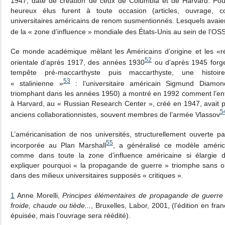
1947, date de création de ceux de Columbia et de Harvard. Pou
heureux élus furent à toute occasion (articles, ouvrage, co
universitaires américains de renom susmentionnés. Lesquels avaien
de la « zone d’influence » mondiale des États-Unis au sein de l’OSS
Ce monde académique mêlant les Américains d’origine et les «ré
52
orientale d’après 1917, des années 1930
ou d’après 1945 forge
tempête pré-maccarthyste puis maccarthyste, une histoi
53
« stalinienne »
: l’universitaire américain Sigmund Diamo
triomphant dans les années 1950) a montré en 1992 comment l’ent
à Harvard, au « Russian Research Center », créé en 1947, avait 
5
anciens collaborationnistes, souvent membres de l’armée Vlassov
L’américanisation de nos universités, structurellement ouverte pa
55
incorporée au Plan Marshall
, a généralisé ce modèle américa
comme dans toute la zone d’influence américaine si élargie d
expliquer pourquoi « la propagande de guerre » triomphe sans o
dans des milieux universitaires supposés « critiques ».
1
Anne Morelli,
Principes élémentaires de propagande de guerre :
froide, chaude ou tiède...
, Bruxelles, Labor, 2001, (l’édition en fra
épuisée, mais l’ouvrage sera réédité).