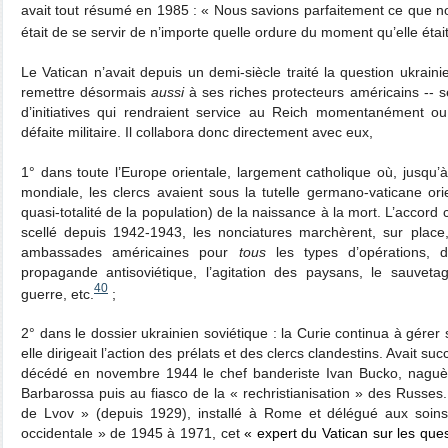
avait tout résumé en 1985 : « Nous savions parfaitement ce que no
était de se servir de n’importe quelle ordure du moment qu’elle éta
Le Vatican n’avait depuis un demi-siècle traité la question ukraini
remettre désormais
aussi
à ses riches protecteurs américains ‑‑ s
d’initiatives qui rendraient service au Reich momentanément ou
défaite militaire. Il collabora donc directement avec eux,
1° dans toute l’Europe orientale, largement catholique où, jusqu’
mondiale, les clercs avaient sous la tutelle germano-vaticane orie
quasi-totalité de la population) de la naissance à la mort. L’accord
scellé depuis 1942-1943, les nonciatures marchèrent, sur plac
ambassades américaines pour
tous
les types d’opérations, do
propagande antisoviétique, l’agitation des paysans, le sauveta
40
guerre, etc.
;
2° dans le dossier ukrainien soviétique : la Curie continua à gérer
elle dirigeait l’action des prélats et des clercs clandestins. Avait s
décédé en novembre 1944 le chef banderiste Ivan Bucko, naguèr
Barbarossa puis au fiasco de la « rechristianisation » des Russes
de Lvov » (depuis 1929), installé à Rome et délégué aux soin
occidentale » de 1945 à 1971, cet
« expert du Vatican sur les ques