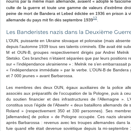
nourris par la même main allemande, avaient « adopté le fascisme, 
culte de la guerre et toute une gamme de valeurs d’extrême droi
peine de mort de Bandera et Lebed édictée en 1936 en prison à vi
12
allemande du pays mit fin dès septembre 1939
.
Les Banderistes nazis dans la Deuxième Guerr
L’OUN, puissante en Ukraine slovaque et polonaise (mais absente 
depuis l’automne 1939 tous ses talents criminels. Elle avait été 
M et OUN-B, groupes respectivement dirigés par Andrei Melnik 
Stetsko. Ces branches n’étaient séparées que par leurs positions re
sur « l’indépendance ukrainienne » : Melnik ne s’en embarrassait pa
« l’indépendance immédiate » par le verbe. L’OUN-B de Bandera g
et 7 000 jeunes » avant Barbarossa.
Les membres des deux OUN, égaux auxiliaires de la police alle
associés aux préparatifs de l’occupation de la Pologne, puis à ce
du soutien financier et des infrastructures de l’Allemagne ».
constitua sous l’égide de l’Abwehr « deux bataillons allemands de s
Roland » (respectivement 350 et 330 personnes). Ses membres
[allemandes] de police » de Pologne occupée. Ces nazis ukrainie
après Barbarossa : revenus avec les troupes allemandes dans la Ga
fuie quand elle était devenue soviétique depuis la mi-septembre 1