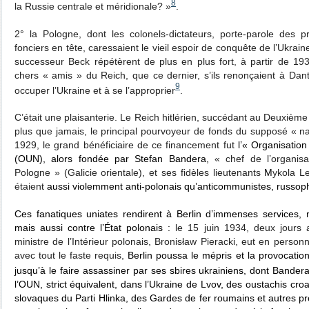
8
la Russie centrale et méridionale? »
.
2° la Pologne, dont les colonels-dictateurs, porte-parole des pri
fonciers en tête, caressaient le vieil espoir de conquête de l’Ukrain
successeur Beck répétèrent de plus en plus fort, à partir de 19
chers « amis » du Reich, que ce dernier, s’ils renonçaient à Dant
9
occuper l’Ukraine et à se l’approprier
.
C’était une plaisanterie. Le Reich hitlérien, succédant au Deuxièm
plus que jamais, le principal pourvoyeur de fonds du supposé « na
1929, le grand bénéficiaire de ce financement fut
l’« Organisation
(OUN), alors fondée par Stefan Bandera,
« chef de l’organisa
Pologne » (Galicie orientale), et ses fidèles lieutenants
M
ykola Le
étaient
aussi violemment anti-polonais qu’anticommunistes, russoph
Ces fanatiques uniates rendirent à Berlin d’immenses services, 
mais aussi contre l’État polonais :
le 15 juin 1934, deux jours 
ministre de l’Intérieur polonais, Bronisław Pieracki, eut en person
avec tout le faste requis,
Berlin poussa le mépris et la provocatio
jusqu’à le faire assassiner par ses sbires ukrainiens, dont Bander
l’OUN, strict équivalent, dans l’Ukraine de Lvov, des oustachis cro
slovaques du Parti Hlinka, des Gardes de fer roumains et autres pr