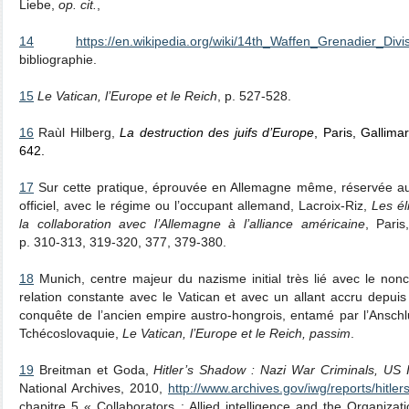
Liebe,
op. cit.
,
14
https://en.wikipedia.org/wiki/14th_Waffen_Grenadier_Div
bibliographie.
15
Le Vatican, l’Europe et le Reich
, p. 527-528.
16
Raùl Hilberg,
La destruction des juifs d’Europe
,
Paris, Gallimar
642.
17
Sur cette pratique, éprouvée en Allemagne même, réservée aux
officiel, avec le régime ou l’occupant allemand, Lacroix-Riz,
L
es él
la collaboration avec l’Allemagne à l’alliance américaine
, Pari
p. 310-313, 319-320, 377, 379-380.
18
Munich, centre majeur du nazisme initial très lié avec le nonce 
relation constante avec le Vatican et avec un allant accru depui
conquête de l’ancien empire austro-hongrois, entamé par l’Ansch
Tchécoslovaquie,
Le Vatican, l’Europe et le Reich,
passim
.
19
Breitman et Goda,
Hitler’s Shadow : Nazi War Criminals, US 
National Archives, 2010,
http://www.archives.gov/iwg/reports/hitle
chapitre 5 « Collaborators : Allied intelligence and the Organizati