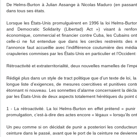
De Helms-Burton à Julian Assange à Nicolas Maduro (en passant par
dans tous ses états.
Lorsque les États-Unis promulguèrent en 1996 la loi Helms-Burton
and Democratic Solidarity (Libertad) Act ») visant à renfor
économique, commercial et financier contre Cuba, les Cubains ont
celle-ci ne fut entendue que dans les cercles restreints des mi
l’annonce faut accueillie avec l’indifférence coutumière des médi
crapuleries commises par les États-Unis en particulier et l’Occident
Rétroactivité et extraterritorialité, deux nouvelles mamelles de l’imp
Rédigé plus dans un style de tract politique que d’un texte de loi, 
longue liste d’exigences, de mesures coercitives et punitives cont
étonnant ni nouveau. Les sonnettes d’alarme concernaient la déclara
par les États-Unis de deux aspects totalement hérétiques du point d
1 - La rétroactivité. La loi Helms-Burton en effet prétend « pun
promulgation, c’est-à-dire des actes encore « légaux » lorsqu’ils o
Un peu comme si on décidait de punir a posteriori les conducteurs
ceinture dans le passé, avant que le port de la ceinture ne devienne