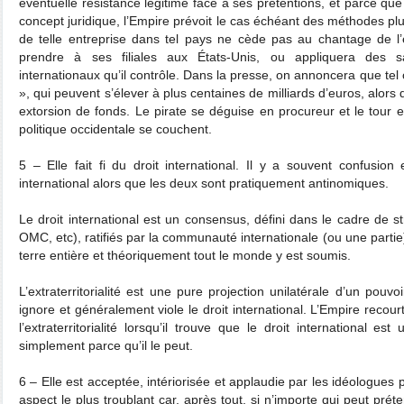
éventuelle résistance légitime face à ses prétentions, et parce que l’
concept juridique, l’Empire prévoit le cas échéant des méthodes p
de telle entreprise dans tel pays ne cède pas au chantage de l’ext
prendre à ses filiales aux États-Unis, ou appliquera des s
internationaux qu’il contrôle. Dans la presse, on annoncera que te
», qui peuvent s’élever à plus centaines de milliards d’euros, alors 
extorsion de fonds. Le pirate se déguise en procureur et le tour e
politique occidentale se couchent.
5 – Elle fait fi du droit international. Il y a souvent confusion en
international alors que les deux sont pratiquement antinomiques.
Le droit international est un consensus, défini dans le cadre de s
OMC, etc), ratifiés par la communauté internationale (ou une partie).
terre entière et théoriquement tout le monde y est soumis.
L’extraterritorialité est une pure projection unilatérale d’un pouv
ignore et généralement viole le droit international. L’Empire recou
l’extraterritorialité lorsqu’il trouve que le droit international e
simplement parce qu’il le peut.
6 – Elle est acceptée, intériorisée et applaudie par les idéologues
aspect le plus troublant car, après tout, si n’importe qui peut préte