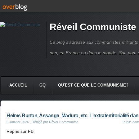
Réveil Communiste
Ce blog s'adresse aux communistes militant
non, en France ou dans le monde. Son nom 
ACCUEIL
GQ
QU'EST CE QUE LE COMMUNISME?
Helms Burton, Assange, Maduro, etc. L'extraterritorialité dan
6 Janvier 2026
, Rédigé par Réveil Communiste
Publié da
Repris sur FB