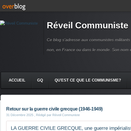
Réveil Communiste
Ce blog s'adresse aux communistes militant
non, en France ou dans le monde. Son nom 
ACCUEIL
GQ
QU'EST CE QUE LE COMMUNISME?
Retour sur la guerre civile grecque (1946-1949)
31 Décembre 2025
, Rédigé par Réveil Communiste