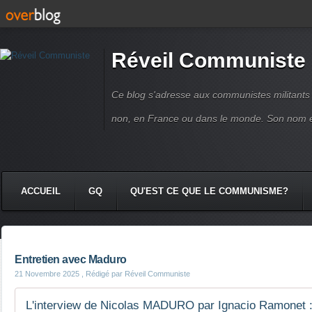
Réveil Communiste
Ce blog s'adresse aux communistes militant
non, en France ou dans le monde. Son nom 
ACCUEIL
GQ
QU'EST CE QUE LE COMMUNISME?
Entretien avec Maduro
21 Novembre 2025
, Rédigé par Réveil Communiste