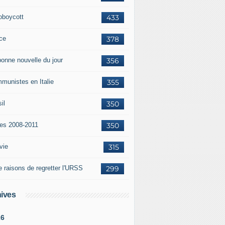
oboycott
433
ce
378
bonne nouvelle du jour
356
munistes en Italie
355
il
350
tes 2008-2011
350
vie
315
e raisons de regretter l'URSS
299
ives
26