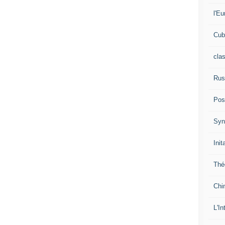
l'Eu
Cub
cla
Rus
Pos
Syn
Init
Thé
Chi
L'In