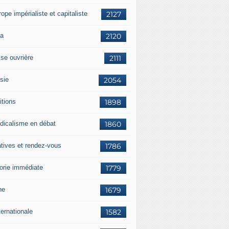
rope impérialiste et capitaliste
2127
a
2120
sse ouvrière
2111
sie
2054
itions
1898
dicalisme en débat
1860
atives et rendez-vous
1786
orie immédiate
1779
ne
1679
ternationale
1582