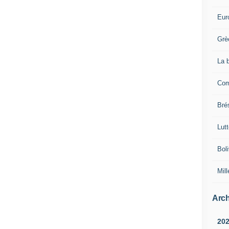
Eur
Grè
La 
Com
Brés
Lut
Boli
Mill
Arch
20