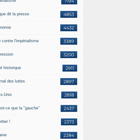
érialisme
7194
que dit la presse
4853
nomie
4432
e contre l'impérialisme
3389
ression
3200
t historique
2911
nal des luttes
2897
ts-Unis
2818
est-ce que la "gauche"
2437
rber !
2373
aine
2284