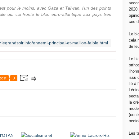
secon
 est pour le moins, avec Gaza et Taïwan, l'un des points
2020
ale qui confronte le bloc euro-atlantique aux pays très
opini
ces d
Le bl
cela 
.legrandsoir.info/ennemi-principal-et-maillon-faible.html
de le
Le bl
ortho
l'hon
issu 
post
0
lié à
Lénin
sectar
la cré
moder
(contr
occide
Les t