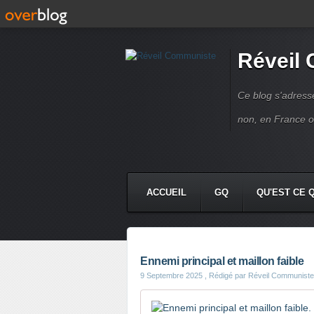
Réveil
Ce blog s'adres
non, en France 
ACCUEIL
GQ
QU'EST CE 
Ennemi principal et maillon faible
9 Septembre 2025
, Rédigé par Réveil Communiste