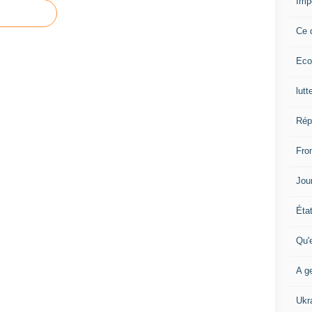
Imp
Ce 
Eco
lutt
Rép
Fron
Jour
Éta
Qu'
A ge
Ukr