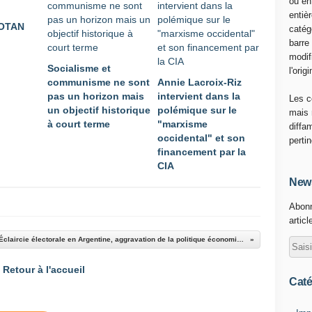
ou en
entiè
l'OTAN
catég
barre
modif
Socialisme et
l'origi
communisme ne sont
Annie Lacroix-Riz
pas un horizon mais
intervient dans la
Les c
un objectif historique
polémique sur le
mais 
à court terme
"marxisme
diffa
occidental" et son
perti
financement par la
CIA
News
Abonn
articl
Éclaircie électorale en Argentine, aggravation de la politique économique de Milei
Retour à l'accueil
Caté