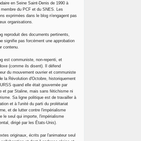
daire en Seine Saint-Denis de 1990 à
, membre du PCF et du SNES. Les
ons exprimées dans le blog n'engagent pas
eux organisations.
og reproduit des documents pertinents,
ne signifie pas forcément une approbation
ur contenu.
og est communiste, non-repenti, et
doxe (comme ils disent). Il défend
neur du mouvement ouvrier et communiste
de la Révolution d'Octobre, historiquement
 l'URSS quand elle était gouvernée par
e et par Staline, mais sans fétichisme ni
isme. Sa ligne politique est de travailler à
ation et à l'unité du parti du prolétariat
ne, et de lutter contre l'impérialisme
e le seul qui importe, l'impérialisme
ntal, dirigé par les États-Unis).
extes originaux, écrits par l'animateur seul