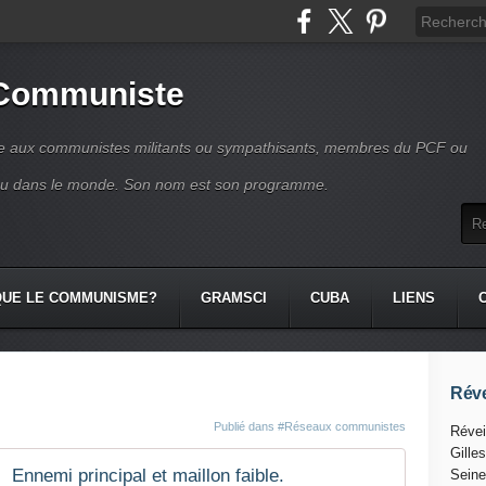
 Communiste
se aux communistes militants ou sympathisants, membres du PCF ou
ou dans le monde. Son nom est son programme.
QUE LE COMMUNISME?
GRAMSCI
CUBA
LIENS
Réve
Publié dans
#Réseaux communistes
Révei
Gille
Ennemi principal et maillon faible.
Seine