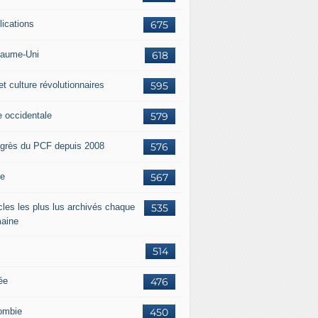
lications
675
aume-Uni
618
et culture révolutionnaires
595
e occidentale
579
grès du PCF depuis 2008
576
ie
567
icles les plus lus archivés chaque
535
aine
514
ée
476
ombie
450