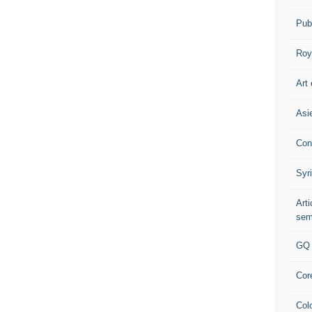
Pub
Roy
Art 
Asi
Con
Syr
Art
sem
GQ
Cor
Col