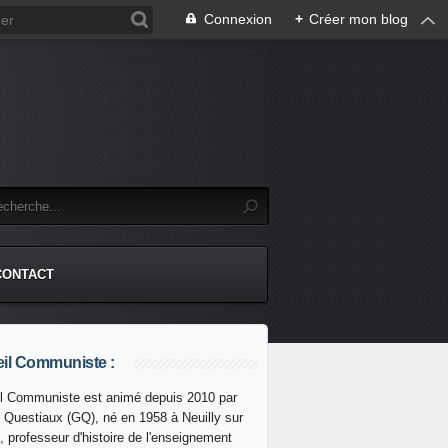
Connexion
+
Créer mon blog
CONTACT
il Communiste :
l Communiste est animé depuis 2010 par
s Questiaux (GQ), né en 1958 à Neuilly sur
, professeur d'histoire de l'enseignement