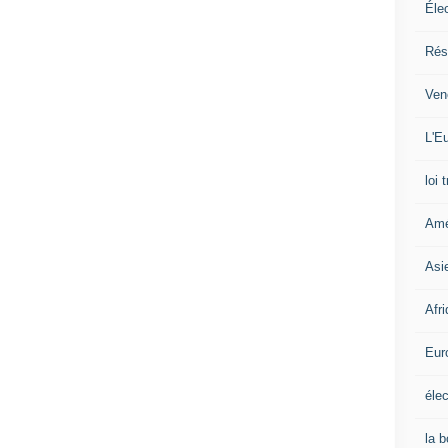
Éle
Rés
Ven
L'Eu
loi 
Amé
Asi
Afr
Eur
élec
la 