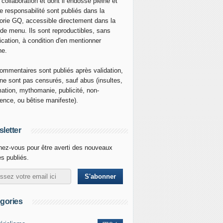
 collaboration et dont il endosse pleine et
re responsabilité sont publiés dans la
orie GQ, accessible directement dans la
 de menu. Ils sont reproductibles, sans
ication, à condition d'en mentionner
ne.
ommentaires sont publiés après validation,
ne sont pas censurés, sauf abus (insultes,
mation, mythomanie, publicité, non-
nence, ou bêtise manifeste).
letter
ez-vous pour être averti des nouveaux
es publiés.
gories