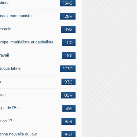
ctions
1348
eaux communistes
1284
ezuela
1192
rope impérialiste et capitaliste
1110
travail
1101
rique latine
1030
e
936
ique
894
ope de l'Est
891
tion 17
859
bonne nouvelle du jour
843