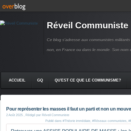
Réveil Communiste
Ce blog s'adresse aux communistes militant
non, en France ou dans le monde. Son nom 
ACCUEIL
GQ
QU'EST CE QUE LE COMMUNISME?
Pour représenter les masses il faut un parti et non un mouv
2 Août 2025
, Rédigé par Réveil Communiste
Publié dans
#Théorie immédiate
,
#Réseaux communistes
,
#