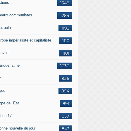
ctions
1348
eaux communistes
1284
ezuela
1192
rope impérialiste et capitaliste
1110
travail
1101
rique latine
1030
e
936
ique
894
ope de l'Est
891
tion 17
859
bonne nouvelle du jour
843