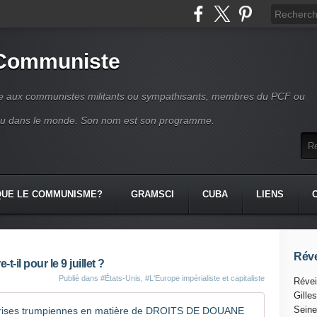
 Communiste
se aux communistes militants ou sympathisants, membres du PCF ou
ou dans le monde. Son nom est son programme.
QUE LE COMMUNISME?
GRAMSCI
CUBA
LIENS
Réve
-il pour le 9 juillet ?
Publié dans
#États-Unis
,
#L'Europe impérialiste et capitaliste
Révei
Gille
Le 9 juil
Seine