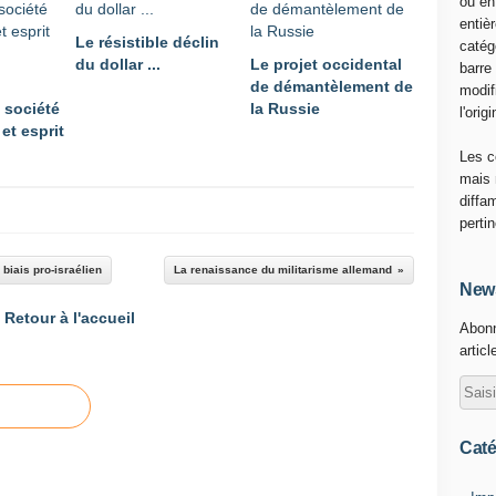
ou en
l
entiè
Le résistible déclin
e
catég
du dollar ...
Le projet occidental
n
barre
de démantèlement de
c
modif
 société
la Russie
h
l'origi
et esprit
é
.
Les c
L
mais 
'
diffa
é
perti
c
h
 biais pro-israélien
La renaissance du militarisme allemand
é
News
a
Retour à l'accueil
Abonn
n
articl
c
e
d
u
9
Caté
j
u