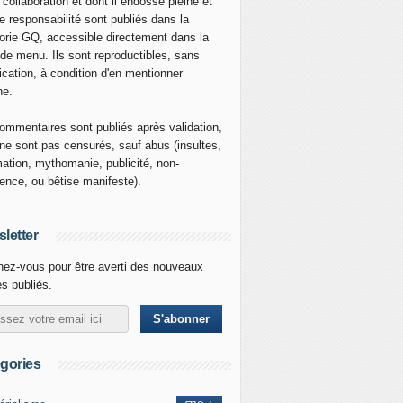
 collaboration et dont il endosse pleine et
re responsabilité sont publiés dans la
orie GQ, accessible directement dans la
 de menu. Ils sont reproductibles, sans
ication, à condition d'en mentionner
ne.
ommentaires sont publiés après validation,
ne sont pas censurés, sauf abus (insultes,
mation, mythomanie, publicité, non-
nence, ou bêtise manifeste).
letter
ez-vous pour être averti des nouveaux
es publiés.
gories