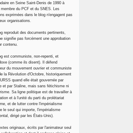
daire en Seine Saint-Denis de 1990 à
, membre du PCF et du SNES. Les
ons exprimées dans le blog n'engagent pas
eux organisations.
og reproduit des documents pertinents,
ne signifie pas forcément une approbation
ur contenu.
og est communiste, non-repenti, et
doxe (comme ils disent). Il défend
neur du mouvement ouvrier et communiste
de la Révolution d'Octobre, historiquement
 l'URSS quand elle était gouvernée par
e et par Staline, mais sans fétichisme ni
isme. Sa ligne politique est de travailler à
ation et à l'unité du parti du prolétariat
ne, et de lutter contre l'impérialisme
e le seul qui importe, l'impérialisme
ntal, dirigé par les États-Unis).
extes originaux, écrits par l'animateur seul