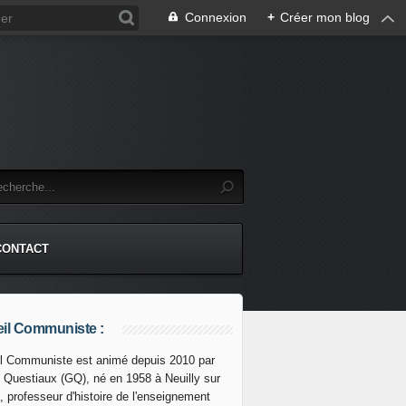
Connexion
+
Créer mon blog
CONTACT
il Communiste :
l Communiste est animé depuis 2010 par
s Questiaux (GQ), né en 1958 à Neuilly sur
let, quelles nouvelles surprises trumpiennes en matière 
, professeur d'histoire de l'enseignement