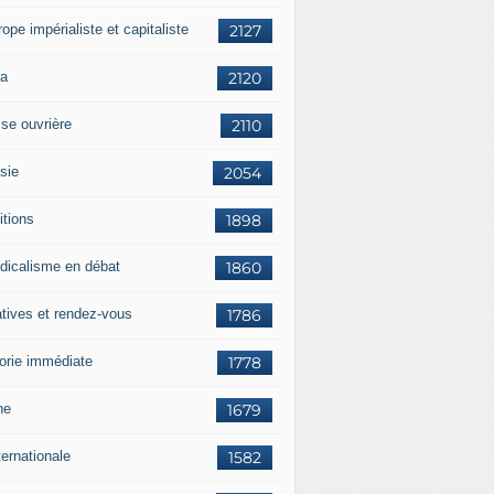
rope impérialiste et capitaliste
2127
a
2120
sse ouvrière
2110
sie
2054
itions
1898
dicalisme en débat
1860
atives et rendez-vous
1786
orie immédiate
1778
ne
1679
ternationale
1582