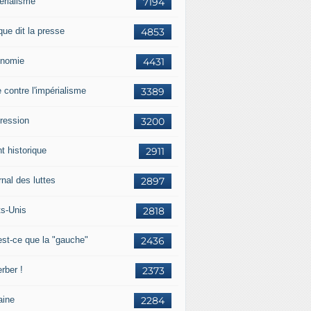
érialisme
7194
que dit la presse
4853
nomie
4431
e contre l'impérialisme
3389
ression
3200
t historique
2911
nal des luttes
2897
ts-Unis
2818
est-ce que la "gauche"
2436
rber !
2373
aine
2284