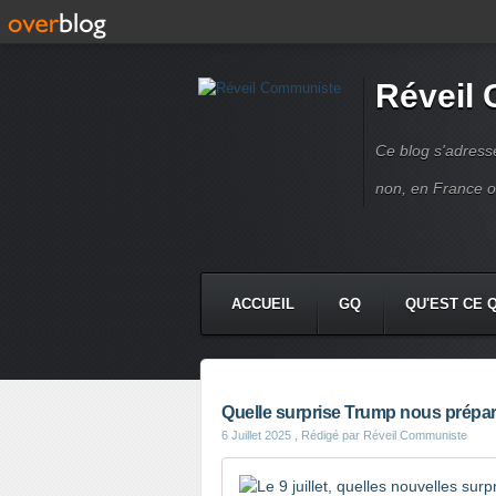
Réveil
Ce blog s'adres
non, en France 
ACCUEIL
GQ
QU'EST CE 
Quelle surprise Trump nous prépare-t
6 Juillet 2025
, Rédigé par Réveil Communiste