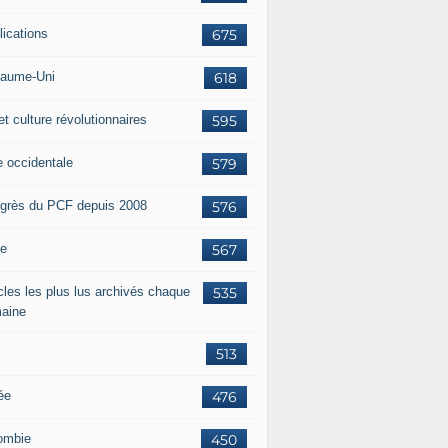
lications
675
aume-Uni
618
et culture révolutionnaires
595
e occidentale
579
grès du PCF depuis 2008
576
ie
567
icles les plus lus archivés chaque
535
aine
513
ée
476
ombie
450