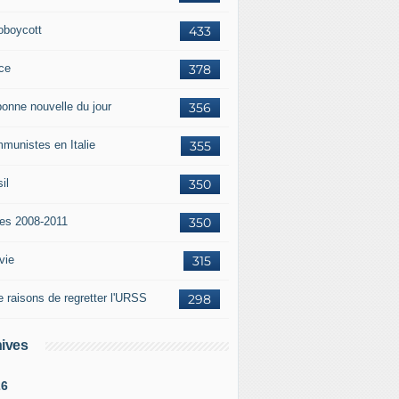
oboycott
433
ce
378
bonne nouvelle du jour
356
munistes en Italie
355
il
350
tes 2008-2011
350
vie
315
e raisons de regretter l'URSS
298
ives
26