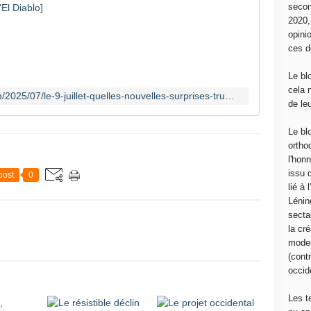
secon
L
2020
e
opini
c
ces d
o
m
Le bl
p
cela 
https://www.communcommune.com/2025/07/le-9-juillet-quelles-nouvelles-surprises-trumpiennes-en-matiere-de-droits-de-douane.html
t
de le
e
à
Le bl
r
ortho
e
l'hon
b
issu 
post
0
o
lié à
u
Lénin
r
sectar
s
la cré
e
moder
s
(contr
t
occide
e
n
Les t
c