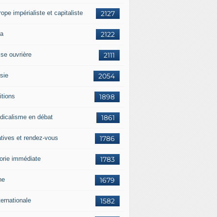
rope impérialiste et capitaliste
2127
a
2122
sse ouvrière
2111
sie
2054
itions
1898
dicalisme en débat
1861
atives et rendez-vous
1786
orie immédiate
1783
ne
1679
ternationale
1582