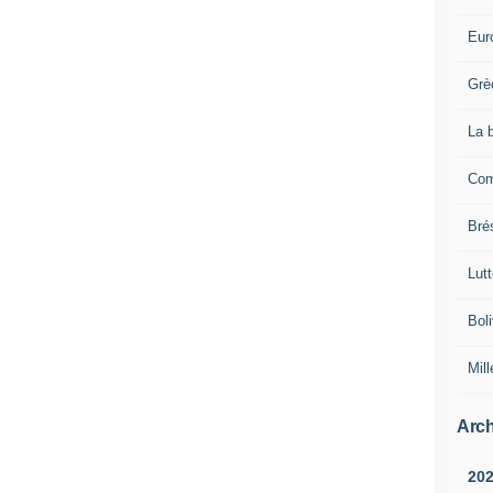
Eur
Grè
La 
Com
Brés
Lut
Boli
Mill
Arch
20