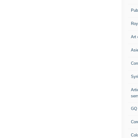
Pub
Roy
Art 
Asi
Con
Syr
Art
sem
GQ
Cor
Col