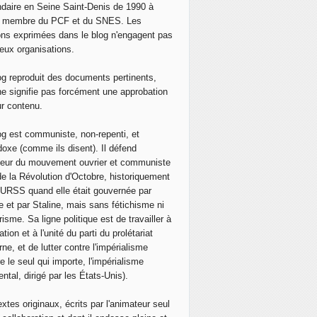
daire en Seine Saint-Denis de 1990 à
, membre du PCF et du SNES. Les
ons exprimées dans le blog n'engagent pas
eux organisations.
og reproduit des documents pertinents,
ne signifie pas forcément une approbation
ur contenu.
og est communiste, non-repenti, et
doxe (comme ils disent). Il défend
neur du mouvement ouvrier et communiste
de la Révolution d'Octobre, historiquement
 l'URSS quand elle était gouvernée par
e et par Staline, mais sans fétichisme ni
isme. Sa ligne politique est de travailler à
ation et à l'unité du parti du prolétariat
ne, et de lutter contre l'impérialisme
e le seul qui importe, l'impérialisme
ntal, dirigé par les États-Unis).
extes originaux, écrits par l'animateur seul