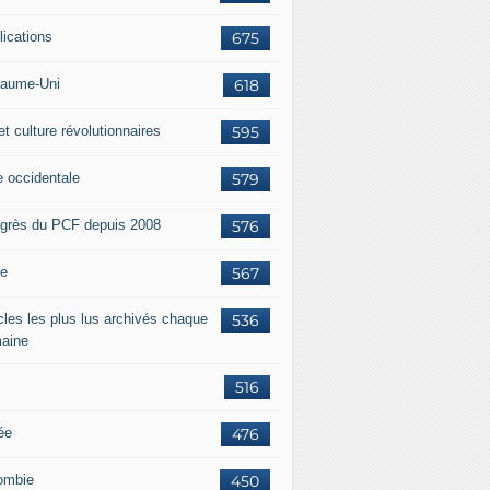
lications
675
aume-Uni
618
et culture révolutionnaires
595
e occidentale
579
grès du PCF depuis 2008
576
ie
567
icles les plus lus archivés chaque
536
aine
516
ée
476
ombie
450