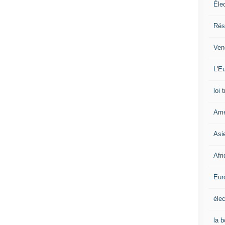
Éle
Rés
Ven
L'Eu
loi 
Amé
Asi
Afr
Eur
élec
la 