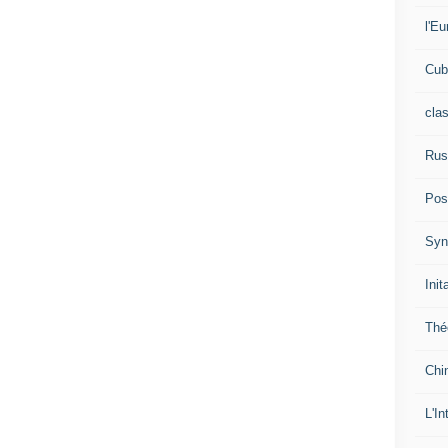
l'Eu
Cub
cla
Rus
Pos
Syn
Init
Thé
Chi
L'In