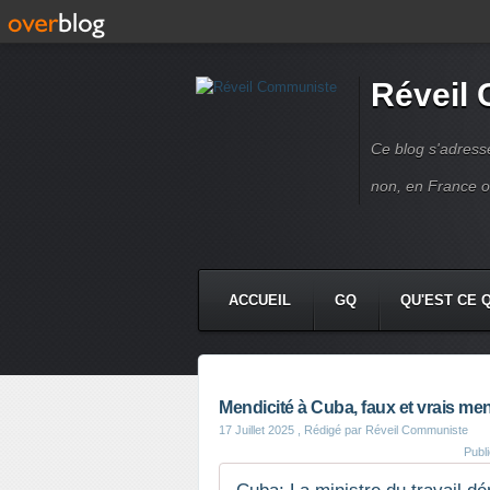
Réveil
Ce blog s'adres
non, en France 
ACCUEIL
GQ
QU'EST CE 
Mendicité à Cuba, faux et vrais me
17 Juillet 2025
, Rédigé par Réveil Communiste
Publ