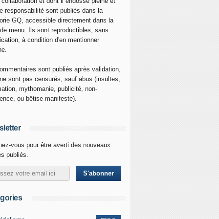
 collaboration et dont il endosse pleine et
re responsabilité sont publiés dans la
orie GQ, accessible directement dans la
 de menu. Ils sont reproductibles, sans
ication, à condition d'en mentionner
ne.
ommentaires sont publiés après validation,
ne sont pas censurés, sauf abus (insultes,
mation, mythomanie, publicité, non-
nence, ou bêtise manifeste).
letter
ez-vous pour être averti des nouveaux
es publiés.
gories