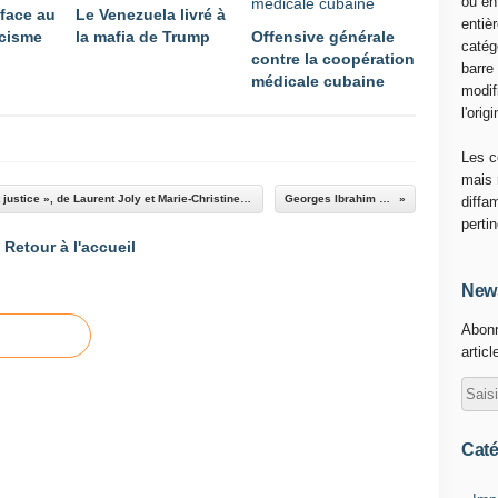
ou en
face au
Le Venezuela livré à
entiè
scisme
la mafia de Trump
Offensive générale
catég
contre la coopération
barre
médicale cubaine
modif
l'origi
Les c
mais 
« La France de l’épuration, entre vengeance et justice », de Laurent Joly et Marie-Christine Gambart. Interrogation sur la déontologie et la méthodologie de l’Histoire de la Seconde Guerre mondiale.
Georges Ibrahim Abdallah libéré le 25 juillet
diffa
perti
Retour à l'accueil
News
Abonn
articl
Caté