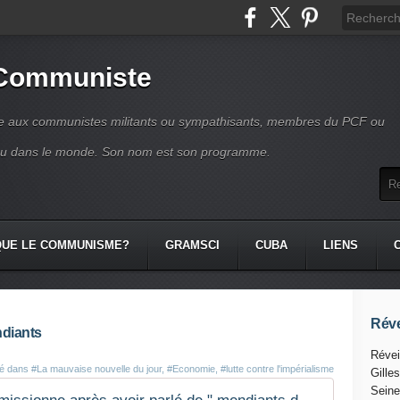
 Communiste
se aux communistes militants ou sympathisants, membres du PCF ou
ou dans le monde. Son nom est son programme.
QUE LE COMMUNISME?
GRAMSCI
CUBA
LIENS
Réve
ndiants
Révei
ié dans
#La mauvaise nouvelle du jour
,
#Economie
,
#lutte contre l'impérialisme
Gille
Seine