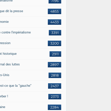
érialisme
7196
que dit la presse
4855
nomie
4433
e contre l'impérialisme
3391
ression
3200
t historique
2911
nal des luttes
2897
ts-Unis
2818
est-ce que la "gauche"
2437
rber !
2373
aine
2284