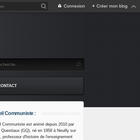
Connexion
+
Créer mon blog
CONTACT
il Communiste :
l Communiste est animé depuis 2010 par
s Questiaux (GQ), né en 1958 à Neuilly sur
, professeur d'histoire de l'enseignement