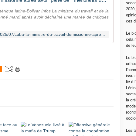
Cuba: La ministre du travail démissionne après avoir parlé de " mendiants déguisés " - Amérique latine-Bolivar Infos
secon
2020
ique latine-Bolivar Infos La ministre du travail et de la
opini
ionné mardi après avoir déchaîné une marée de critiques
ces d
Le bl
https://bolivarinfos.over-blog.com/2025/07/cuba-la-ministre-du-travail-demissionne-apres-avoir-parle-de-mendiants-deguises.html
cela 
de le
Le bl
ortho
l'hon
issu 
lié à
Lénin
sectar
la cré
moder
(contr
occide
Les t