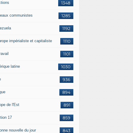
ctions
1348
eaux communistes
1285
ezuela
1192
rope impérialiste et capitaliste
1110
travail
1101
rique latine
1030
e
936
ique
894
ope de l'Est
891
tion 17
859
bonne nouvelle du jour
843