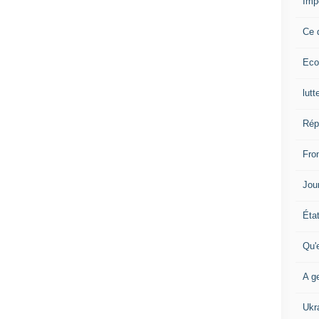
Imp
Ce 
Eco
lutt
Rép
Fron
Jour
Éta
Qu'
A ge
Ukr