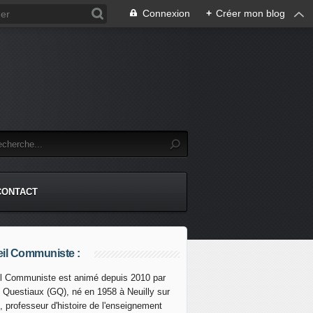
Connexion
+
Créer mon blog
CONTACT
il Communiste :
l Communiste est animé depuis 2010 par
s Questiaux (GQ), né en 1958 à Neuilly sur
en " de Delcy : selon certaines sources, l'ancien collaborat
, professeur d'histoire de l'enseignement