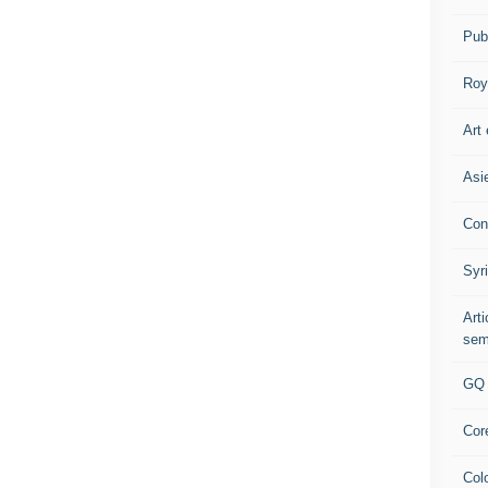
Pub
Roy
Art 
Asi
Con
Syr
Art
sem
GQ
Cor
Col