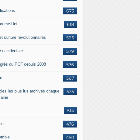
lications
675
aume-Uni
618
et culture révolutionnaires
595
e occidentale
579
grès du PCF depuis 2008
576
ie
567
icles les plus lus archivés chaque
535
aine
514
ée
476
ombie
450