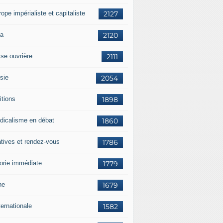
rope impérialiste et capitaliste
2127
a
2120
sse ouvrière
2111
sie
2054
itions
1898
dicalisme en débat
1860
atives et rendez-vous
1786
orie immédiate
1779
ne
1679
ternationale
1582