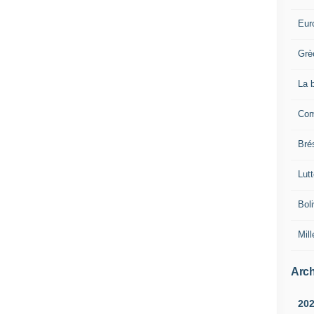
Eur
Grè
La 
Com
Brés
Lut
Boli
Mill
Arch
20