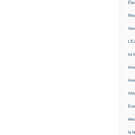
Éle
c
a
Rés
s
Ven
L'Eu
loi 
Amé
Asi
Afr
Eur
élec
la 