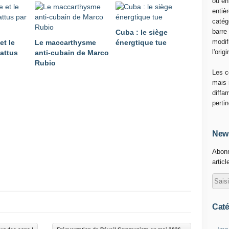
ou en
l
entiè
'
catég
a
barre
Cuba : le siège
n
modif
et le
Le maccarthysme
énergtique tue
c
l'origi
attus
anti-cubain de Marco
i
Rubio
e
Les c
n
mais 
c
diffa
o
perti
l
l
a
News
b
Abonn
o
articl
r
a
t
e
u
Caté
r
d