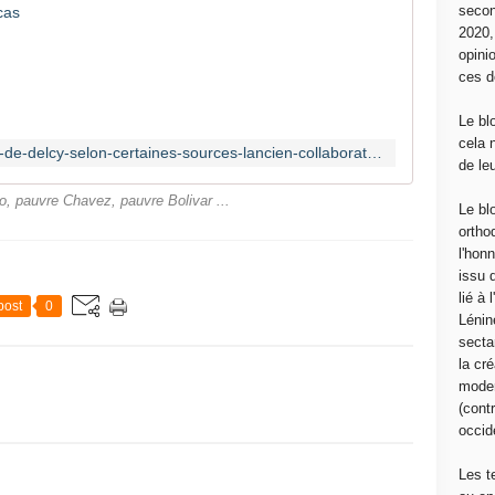
secon
S
2020
e
opini
l
ces d
o
n
Le bl
c
cela 
https://investigaction.net/le-gardien-de-delcy-selon-certaines-sources-lancien-collaborateur-de-trump-claver-carone-detiendrait-les-cles-de-caracas/
e
de le
r
, pauvre Chavez, pauvre Bolivar ...
t
Le bl
a
ortho
i
l'hon
n
issu 
e
lié à
post
0
s
Lénin
s
sectar
o
la cré
u
moder
r
(contr
c
occide
e
s
Les t
,