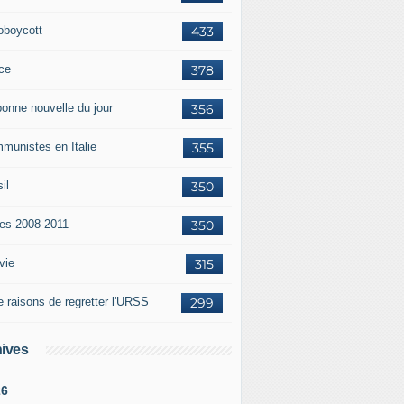
oboycott
433
ce
378
bonne nouvelle du jour
356
munistes en Italie
355
il
350
tes 2008-2011
350
vie
315
e raisons de regretter l'URSS
299
ives
26