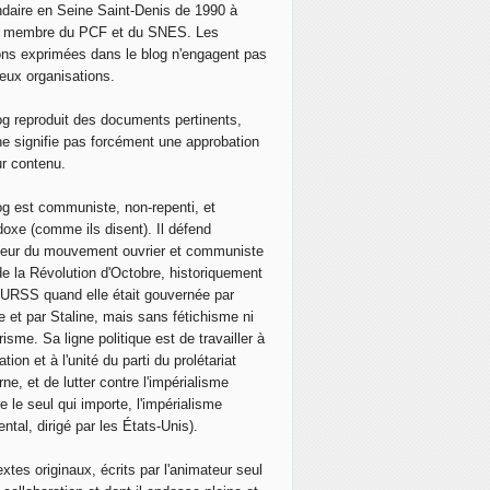
daire en Seine Saint-Denis de 1990 à
, membre du PCF et du SNES. Les
ons exprimées dans le blog n'engagent pas
eux organisations.
og reproduit des documents pertinents,
ne signifie pas forcément une approbation
ur contenu.
og est communiste, non-repenti, et
doxe (comme ils disent). Il défend
neur du mouvement ouvrier et communiste
de la Révolution d'Octobre, historiquement
 l'URSS quand elle était gouvernée par
e et par Staline, mais sans fétichisme ni
isme. Sa ligne politique est de travailler à
ation et à l'unité du parti du prolétariat
ne, et de lutter contre l'impérialisme
e le seul qui importe, l'impérialisme
ntal, dirigé par les États-Unis).
extes originaux, écrits par l'animateur seul