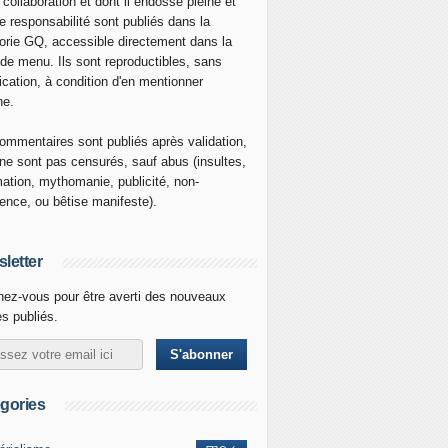
 collaboration et dont il endosse pleine et
re responsabilité sont publiés dans la
orie GQ, accessible directement dans la
 de menu. Ils sont reproductibles, sans
ication, à condition d'en mentionner
ne.
ommentaires sont publiés après validation,
ne sont pas censurés, sauf abus (insultes,
mation, mythomanie, publicité, non-
nence, ou bêtise manifeste).
letter
ez-vous pour être averti des nouveaux
es publiés.
gories