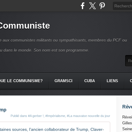
 Communiste
se aux communistes militants ou sympathisants, membres du PCF ou
ou dans le monde. Son nom est son programme.
QUE LE COMMUNISME?
GRAMSCI
CUBA
LIENS
Réve
ump
Publié dans
#A gerber !
,
#Impérialisme
,
#La mauvaise nouvelle du jour
Révei
Gille
Le " gardi
Seine