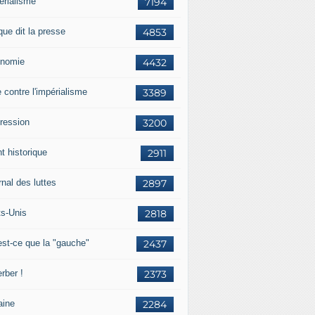
érialisme
7194
que dit la presse
4853
nomie
4432
e contre l'impérialisme
3389
ression
3200
t historique
2911
nal des luttes
2897
ts-Unis
2818
est-ce que la "gauche"
2437
rber !
2373
aine
2284