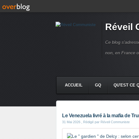
Réveil
Ce blog s'adres
non, en France 
ACCUEIL
GQ
QU'EST CE 
Le Venezuela livré à la mafia de Tr
31 Mai 2026
, Rédigé par Réveil Communiste