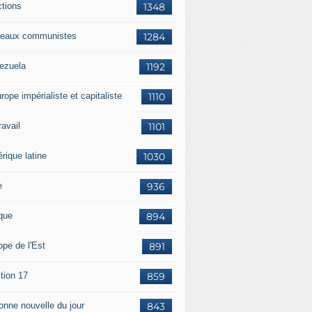
ctions
1348
eaux communistes
1284
ezuela
1192
rope impérialiste et capitaliste
1110
travail
1101
rique latine
1030
e
936
ique
894
ope de l'Est
891
tion 17
859
bonne nouvelle du jour
843