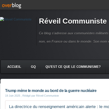
Réveil Communiste
Ce blog s'adresse aux communistes militant
non, en France ou dans le monde. Son nom 
ACCUEIL
GQ
QU'EST CE QUE LE COMMUNISME?
Trump mène le monde au bord de la guerre nucléaire
19 Juin 2025
, Rédigé par Réveil Communiste