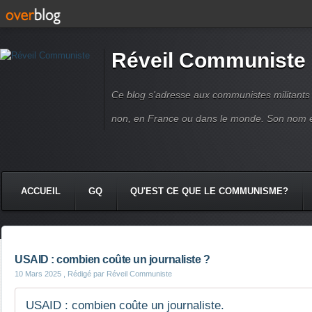
Réveil Communiste
Ce blog s'adresse aux communistes militant
non, en France ou dans le monde. Son nom 
ACCUEIL
GQ
QU'EST CE QUE LE COMMUNISME?
USAID : combien coûte un journaliste ?
10 Mars 2025
, Rédigé par Réveil Communiste
USAID : combien coûte un journaliste.