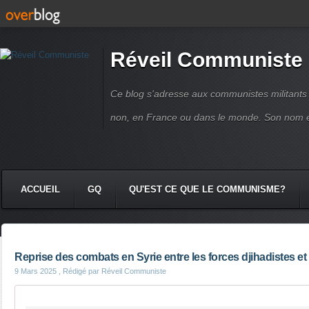
Réveil Communiste
Ce blog s'adresse aux communistes militant
non, en France ou dans le monde. Son nom 
ACCUEIL
GQ
QU'EST CE QUE LE COMMUNISME?
Reprise des combats en Syrie entre les forces djihadistes et
9 Mars 2025
, Rédigé par Réveil Communiste