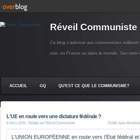
Réveil Communiste
Ce blog s'adresse aux communistes militant
non, en France ou dans le monde. Son nom 
ACCUEIL
GQ
QU'EST CE QUE LE COMMUNISME?
L'UE en route vers une dictature fédérale ?
6 Mars 2025
, Rédigé par Réveil Communiste
Publié dans
#Impéria