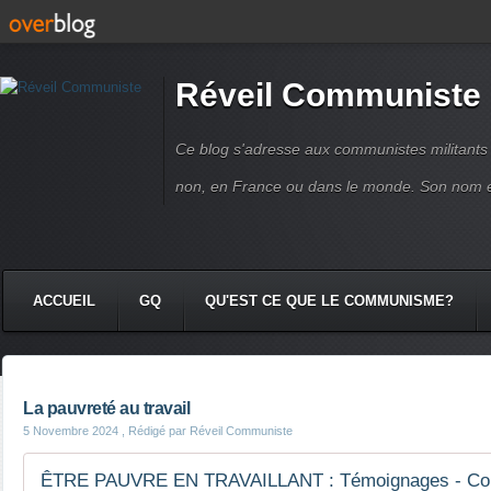
Réveil Communiste
Ce blog s'adresse aux communistes militant
non, en France ou dans le monde. Son nom 
ACCUEIL
GQ
QU'EST CE QUE LE COMMUNISME?
La pauvreté au travail
5 Novembre 2024
, Rédigé par Réveil Communiste