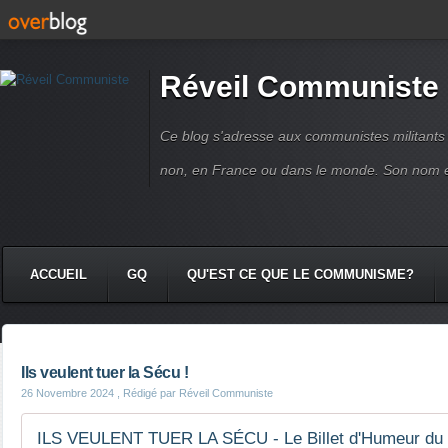
Réveil Communiste
Ce blog s'adresse aux communistes militant
non, en France ou dans le monde. Son nom 
ACCUEIL
GQ
QU'EST CE QUE LE COMMUNISME?
Ils veulent tuer la Sécu !
26 Novembre 2024
, Rédigé par Réveil Communiste