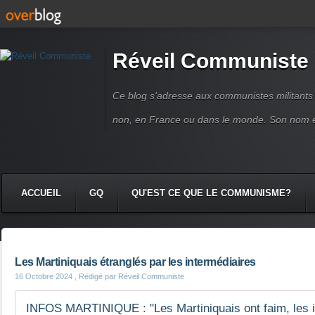
Réveil Communiste
Ce blog s'adresse aux communistes militant
non, en France ou dans le monde. Son nom 
ACCUEIL
GQ
QU'EST CE QUE LE COMMUNISME?
Les Martiniquais étranglés par les intermédiaires
16 Octobre 2024
, Rédigé par Réveil Communiste