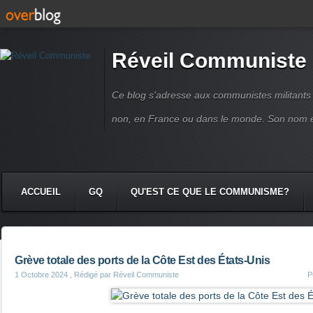
Réveil Communiste
Ce blog s'adresse aux communistes militant
non, en France ou dans le monde. Son nom 
ACCUEIL
GQ
QU'EST CE QUE LE COMMUNISME?
Grève totale des ports de la Côte Est des États-Unis
1 Octobre 2024
, Rédigé par Réveil Communiste
P