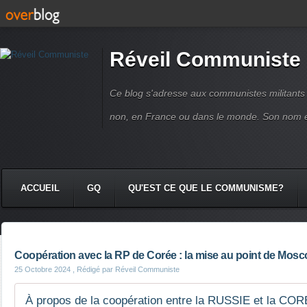
Réveil Communiste
Ce blog s'adresse aux communistes militant
non, en France ou dans le monde. Son nom 
ACCUEIL
GQ
QU'EST CE QUE LE COMMUNISME?
Coopération avec la RP de Corée : la mise au point de Mos
25 Octobre 2024
, Rédigé par Réveil Communiste