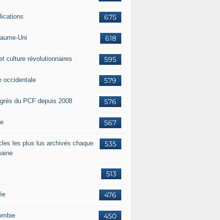
lications
675
aume-Uni
618
et culture révolutionnaires
595
e occidentale
579
grès du PCF depuis 2008
576
ie
567
icles les plus lus archivés chaque
535
aine
513
ée
476
ombie
450