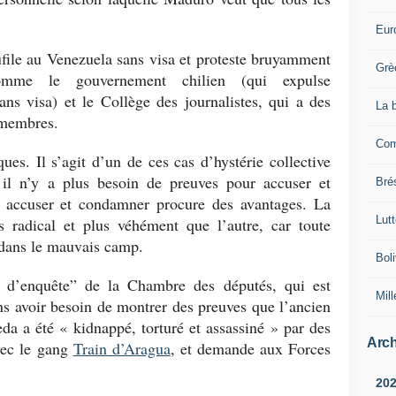
Eur
aufile au Venezuela sans visa et proteste bruyamment
Grè
omme le gouvernement chilien (qui expulse
ns visa) et le Collège des journalistes, qui a des
La 
 membres.
Com
ues. Il s’agit d’un de ces cas d’hystérie collective
, il n’y a plus besoin de preuves pour accuser et
Brés
accuser et condamner procure des avantages. La
Lut
s radical et plus véhément que l’autre, car toute
r dans le mauvais camp.
Boli
 d’enquête” de la Chambre des députés, qui est
Mill
s avoir besoin de montrer des preuves que l’ancien
da a été « kidnappé, torturé et assassiné » par des
Arch
vec le gang
Train d’Aragua
, et demande aux Forces
20