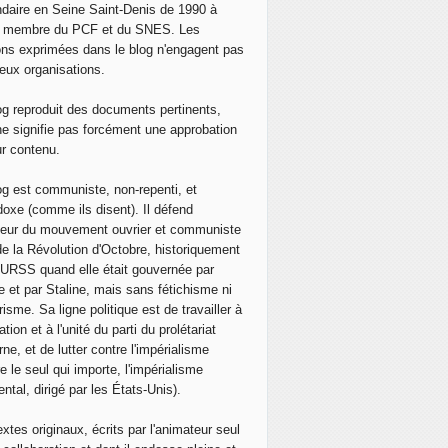
daire en Seine Saint-Denis de 1990 à
, membre du PCF et du SNES. Les
ons exprimées dans le blog n'engagent pas
eux organisations.
og reproduit des documents pertinents,
ne signifie pas forcément une approbation
ur contenu.
og est communiste, non-repenti, et
doxe (comme ils disent). Il défend
neur du mouvement ouvrier et communiste
de la Révolution d'Octobre, historiquement
 l'URSS quand elle était gouvernée par
e et par Staline, mais sans fétichisme ni
isme. Sa ligne politique est de travailler à
ation et à l'unité du parti du prolétariat
ne, et de lutter contre l'impérialisme
e le seul qui importe, l'impérialisme
ntal, dirigé par les États-Unis).
extes originaux, écrits par l'animateur seul