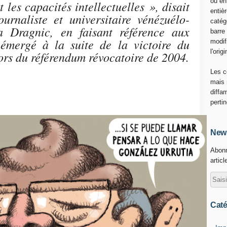
ou en
les capacités intellectuelles », disait
entiè
urnaliste et universitaire vénézuélo-
catég
a Dragnic, en faisant référence aux
barre
 émergé à la suite de la victoire du
modif
l'origi
rs du référendum révocatoire de 2004.
Les c
mais 
diffa
perti
News
Abonn
articl
Caté