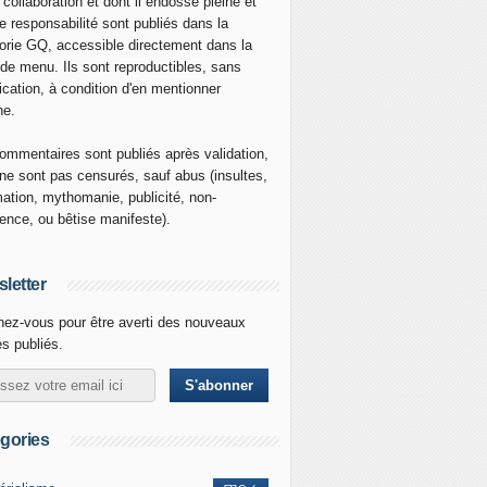
 collaboration et dont il endosse pleine et
re responsabilité sont publiés dans la
orie GQ, accessible directement dans la
 de menu. Ils sont reproductibles, sans
ication, à condition d'en mentionner
ne.
ommentaires sont publiés après validation,
ne sont pas censurés, sauf abus (insultes,
mation, mythomanie, publicité, non-
nence, ou bêtise manifeste).
letter
ez-vous pour être averti des nouveaux
es publiés.
gories