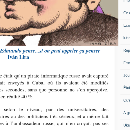
Imp
Ce 
Eco
lutt
Edmundo pense...si on peut appeler ça penser
Rép
Iván Lira
Fron
e était qu’un pirate informatique russe avait capturé
Jour
vait envoyés à Cuba, où ils avaient été modifiés
Éta
es secondes, sans que personne ne s’en aperçoive.
 en réalité 40 %.
Qu'
selon le niveau, par des universitaires, des
A ge
ires ou des politiciens très sérieux, et a même fait
tes à l’ambassadeur russe, qui n’en croyait pas ses
Ukr