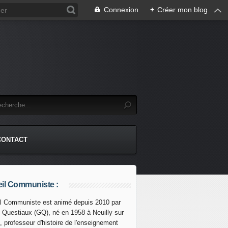
Connexion
+
Créer mon blog
CONTACT
il Communiste :
l Communiste est animé depuis 2010 par
s Questiaux (GQ), né en 1958 à Neuilly sur
, professeur d'histoire de l'enseignement