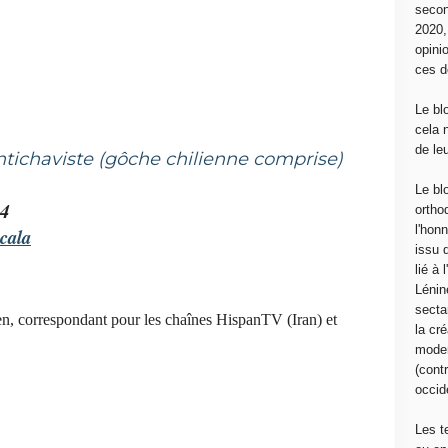
secon
2020
opini
ces d
Le bl
cela 
de le
 antichaviste (gôche chilienne comprise)
Le bl
24
ortho
l'hon
cala
issu 
lié à
Lénin
sectar
ien, correspondant pour les chaînes HispanTV (Iran) et
la cré
moder
(contr
occide
Les t