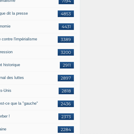
érialisme
7194
que dit la presse
4853
nomie
4431
e contre l'impérialisme
3389
ression
3200
t historique
2911
nal des luttes
2897
ts-Unis
2818
est-ce que la "gauche"
2436
rber !
2373
aine
2284