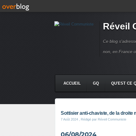
Réveil
Ce blog s'adres
non, en France 
ACCUEIL
GQ
QU'EST CE 
Sottisier anti-chaviste, de la droit
7 Août 2024
, Rédigé par Réveil Communiste
06/08/2024