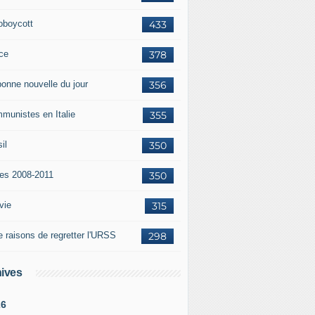
oboycott
433
ce
378
bonne nouvelle du jour
356
munistes en Italie
355
il
350
tes 2008-2011
350
vie
315
e raisons de regretter l'URSS
298
ives
26