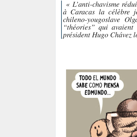
« L’anti-chavisme réduit 
à Caracas la célèbre jo
chileno-yougoslave Olg
“théories” qui avaient
président Hugo Chávez lo