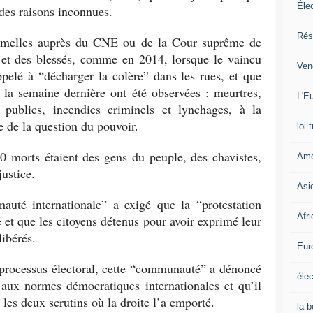
Éle
 des raisons inconnues.
Rés
formelles auprès du CNE ou de la Cour suprême de
s et des blessés, comme en 2014, lorsque le vaincu
Ven
elé à “décharger la colère” dans les rues, et que
 la semaine dernière ont été observées : meurtres,
L'Eu
 publics, incendies criminels et lynchages, à la
e de la question du pouvoir.
loi 
0 morts étaient des gens du peuple, des chavistes,
Amé
ustice.
Asi
té internationale” a exigé que la “protestation
Afr
e et que les citoyens détenus pour avoir exprimé leur
libérés.
Eur
processus électoral, cette “communauté” a dénoncé
élec
e aux normes démocratiques internationales et qu’il
, les deux scrutins où la droite l’a emporté.
la 