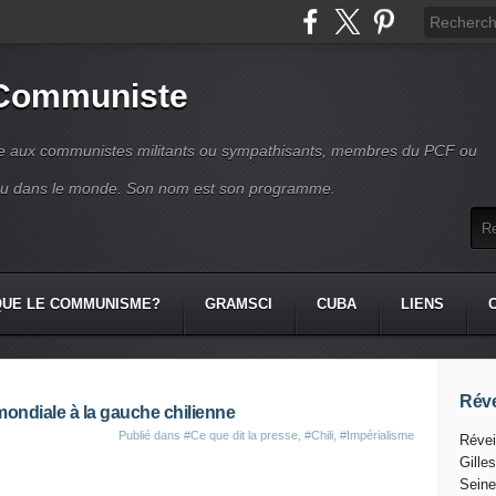
 Communiste
se aux communistes militants ou sympathisants, membres du PCF ou
ou dans le monde. Son nom est son programme.
QUE LE COMMUNISME?
GRAMSCI
CUBA
LIENS
Réve
e mondiale à la gauche chilienne
Publié dans
#Ce que dit la presse
,
#Chili
,
#Impérialisme
Révei
Gille
Seine