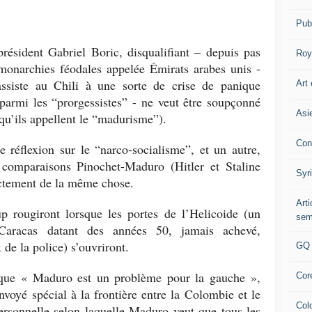
Pub
résident Gabriel Boric, disqualifiant – depuis pas
Roy
monarchies féodales appelée Émirats arabes unis -
 assiste au Chili à une sorte de crise de panique
Art 
 parmi les “prorgessistes” - ne veut être soupçonné
Asi
qu’ils appellent le “madurisme”).
Con
 réflexion sur le “narco-socialisme”, et un autre,
s comparaisons Pinochet-Maduro (Hitler et Staline
Syr
xactement de la même chose.
Art
p rougiront lorsque les portes de l’Helicoide (un
sem
Caracas datant des années 50, jamais achevé,
de la police) s’ouvriront.
GQ
 que « Maduro est un problème pour la gauche »,
Cor
envoyé spécial à la frontière entre la Colombie et le
Col
rsonnelle selon laquelle Maduro veut que tous les