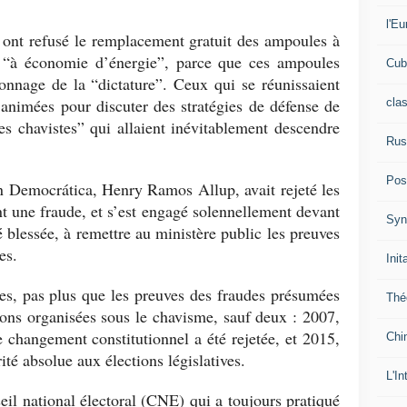
l'Eu
ont refusé le remplacement gratuit des ampoules à
 “à économie d’énergie”, parce que ces ampoules
Cub
ionnage de la “dictature”. Ceux qui se réunissaient
animées pour discuter des stratégies de défense de
cla
s chavistes” qui allaient inévitablement descendre
Rus
Pos
n Democrática, Henry Ramos Allup, avait rejeté les
t une fraude, et s’est engagé solennellement devant
Syn
é blessée, à remettre au ministère public les preuves
es.
Init
es, pas plus que les preuves des fraudes présumées
Thé
ions organisées sous le chavisme, sauf deux : 2007,
e changement constitutionnel a été rejetée, et 2015,
Chi
ité absolue aux élections législatives.
L'In
l national électoral (CNE) qui a toujours pratiqué