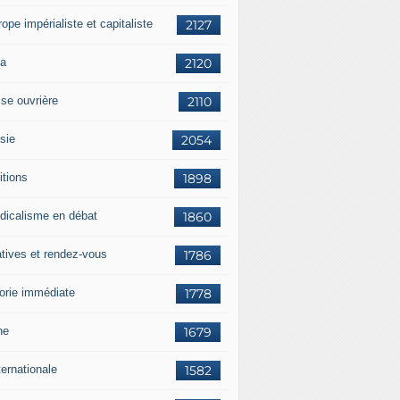
rope impérialiste et capitaliste
2127
a
2120
sse ouvrière
2110
sie
2054
itions
1898
dicalisme en débat
1860
atives et rendez-vous
1786
orie immédiate
1778
ne
1679
ternationale
1582