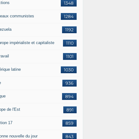
ctions
1348
eaux communistes
1284
ezuela
1192
rope impérialiste et capitaliste
1110
travail
1101
rique latine
1030
e
936
ique
894
ope de l'Est
891
tion 17
859
bonne nouvelle du jour
843