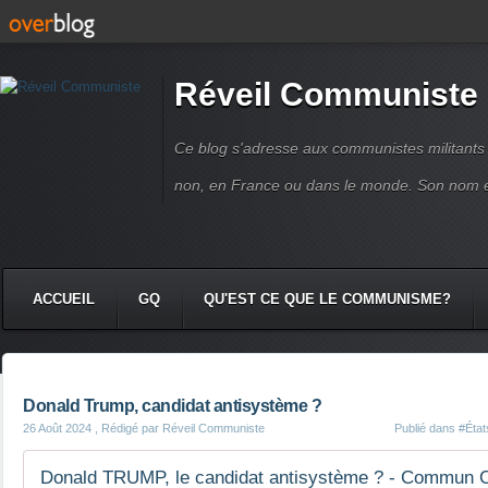
Réveil Communiste
Ce blog s'adresse aux communistes militant
non, en France ou dans le monde. Son nom 
ACCUEIL
GQ
QU'EST CE QUE LE COMMUNISME?
Donald Trump, candidat antisystème ?
26 Août 2024
, Rédigé par Réveil Communiste
Publié dans
#État