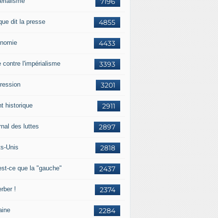
érialisme
7196
que dit la presse
4855
nomie
4433
e contre l'impérialisme
3393
ression
3201
t historique
2911
nal des luttes
2897
ts-Unis
2818
est-ce que la "gauche"
2437
rber !
2374
aine
2284