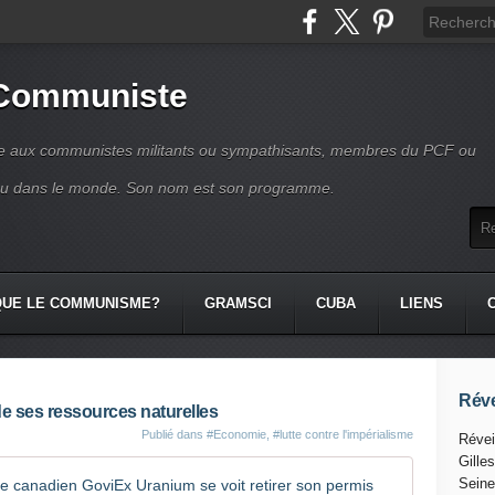
 Communiste
se aux communistes militants ou sympathisants, membres du PCF ou
ou dans le monde. Son nom est son programme.
QUE LE COMMUNISME?
GRAMSCI
CUBA
LIENS
Réve
de ses ressources naturelles
Publié dans
#Economie
,
#lutte contre l'impérialisme
Révei
Gille
NIGER : a
Seine