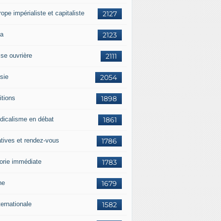
rope impérialiste et capitaliste
2127
a
2123
sse ouvrière
2111
sie
2054
itions
1898
dicalisme en débat
1861
atives et rendez-vous
1786
orie immédiate
1783
ne
1679
ternationale
1582