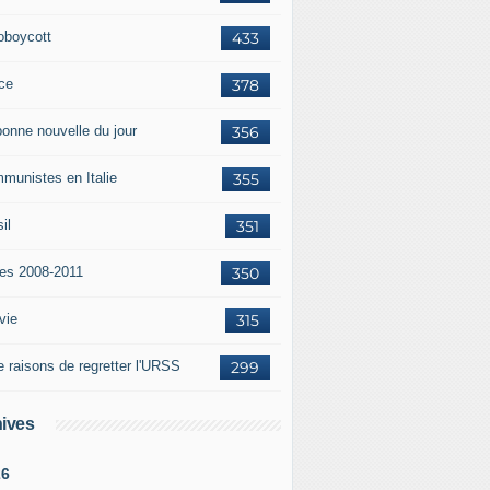
oboycott
433
ce
378
bonne nouvelle du jour
356
munistes en Italie
355
il
351
tes 2008-2011
350
vie
315
e raisons de regretter l'URSS
299
ives
26