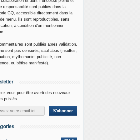
 collaboration et dont il endosse pleine et
re responsabilité sont publiés dans la
orie GQ, accessible directement dans la
 de menu. Ils sont reproductibles, sans
ication, à condition d'en mentionner
ne.
ommentaires sont publiés après validation,
ne sont pas censurés, sauf abus (insultes,
mation, mythomanie, publicité, non-
nence, ou bêtise manifeste).
letter
ez-vous pour être averti des nouveaux
es publiés.
gories