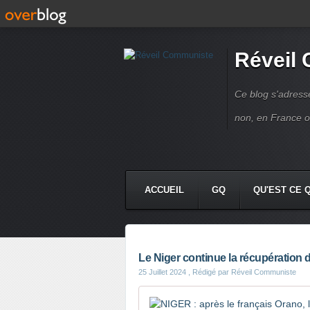
Réveil
Ce blog s'adres
non, en France 
ACCUEIL
GQ
QU'EST CE 
Le Niger continue la récupération 
25 Juillet 2024
, Rédigé par Réveil Communiste