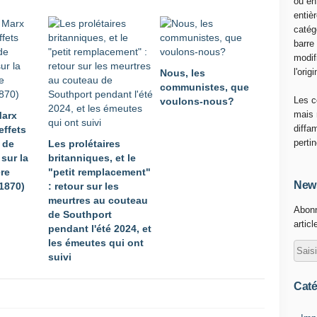
ou en
i
entiè
E
catég
x
barre
U
modif
r
l'origi
Nous, les
a
communistes, que
n
Les c
voulons-nous?
i
mais 
Marx
u
diffa
effets
m
perti
 de
Les prolétaires
m
 sur la
britanniques, et le
e
ère
"petit remplacement"
n
News
(1870)
: retour sur les
a
meurtres au couteau
Abonn
c
de Southport
articl
e
pendant l'été 2024, et
l
les émeutes qui ont
e
suivi
N
i
Caté
g
e