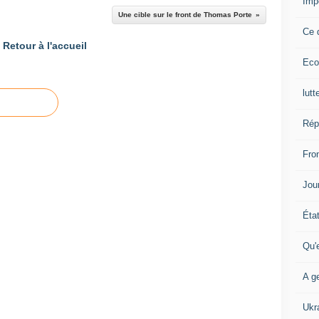
Imp
r
Une cible sur le front de Thomas Porte
d
Ce 
'
Retour à l'accueil
e
Eco
n
g
a
lutt
g
e
Rép
r
u
Fron
n
e
Jour
p
r
Éta
o
c
Qu'
é
d
A ge
u
r
e
Ukr