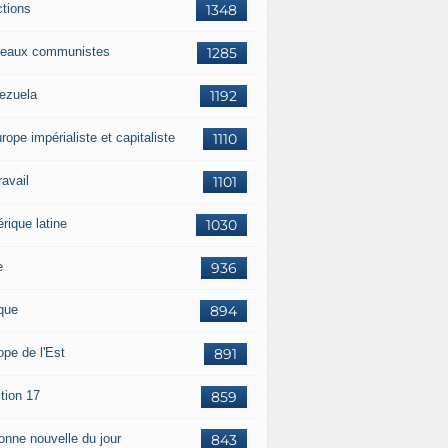
ctions
1348
eaux communistes
1285
ezuela
1192
rope impérialiste et capitaliste
1110
travail
1101
rique latine
1030
e
936
ique
894
ope de l'Est
891
tion 17
859
bonne nouvelle du jour
843