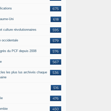
lications
675
aume-Uni
618
et culture révolutionnaires
595
e occidentale
579
grès du PCF depuis 2008
576
ie
567
icles les plus lus archivés chaque
536
aine
516
ée
476
ombie
450