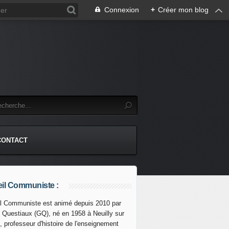
Connexion
+
Créer mon blog
CONTACT
il Communiste :
l Communiste est animé depuis 2010 par
s Questiaux (GQ), né en 1958 à Neuilly sur
près le français Orano, le canadien GoviEx Uranium se voi
, professeur d'histoire de l'enseignement