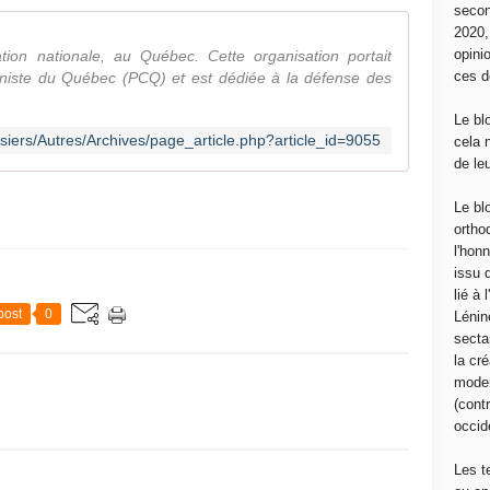
secon
2020
opini
ration nationale, au Québec. Cette organisation portait
ces d
iste du Québec (PCQ) et est dédiée à la défense des
Le bl
siers/Autres/Archives/page_article.php?article_id=9055
cela 
de le
Le bl
ortho
l'hon
issu 
lié à
post
0
Lénin
sectar
la cré
moder
(contr
occide
Les t