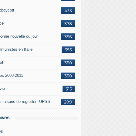
oboycott
433
ce
378
bonne nouvelle du jour
356
munistes en Italie
355
il
350
tes 2008-2011
350
vie
315
e raisons de regretter l'URSS
299
ives
26