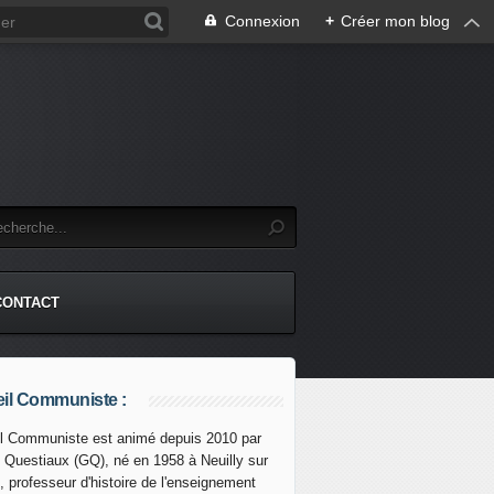
Connexion
+
Créer mon blog
CONTACT
il Communiste :
l Communiste est animé depuis 2010 par
s Questiaux (GQ), né en 1958 à Neuilly sur
, professeur d'histoire de l'enseignement