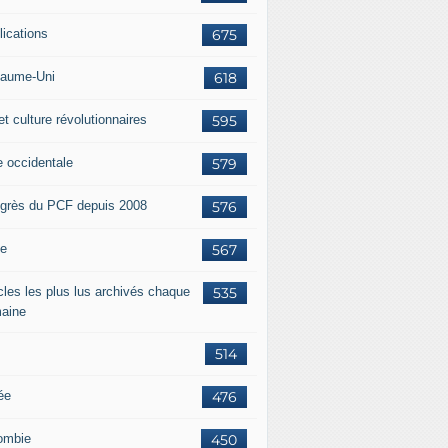
lications
675
aume-Uni
618
et culture révolutionnaires
595
e occidentale
579
grès du PCF depuis 2008
576
ie
567
icles les plus lus archivés chaque
535
aine
514
ée
476
ombie
450