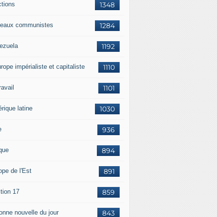
ctions
1348
eaux communistes
1284
ezuela
1192
rope impérialiste et capitaliste
1110
travail
1101
rique latine
1030
e
936
ique
894
ope de l'Est
891
tion 17
859
bonne nouvelle du jour
843