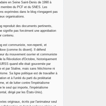
daire en Seine Saint-Denis de 1990 à
, membre du PCF et du SNES. Les
ons exprimées dans le blog n'engagent pas
eux organisations.
og reproduit des documents pertinents,
ne signifie pas forcément une approbation
ur contenu.
og est communiste, non-repenti, et
doxe (comme ils disent). Il défend
neur du mouvement ouvrier et communiste
de la Révolution d'Octobre, historiquement
 l'URSS quand elle était gouvernée par
e et par Staline, mais sans fétichisme ni
isme. Sa ligne politique est de travailler à
ation et à l'unité du parti du prolétariat
ne, et de lutter contre l'impérialisme
e le seul qui importe, l'impérialisme
ntal, dirigé par les États-Unis).
extes originaux, écrits par l'animateur seul