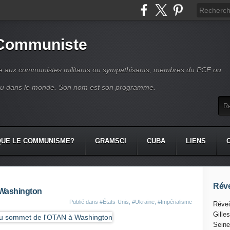
 Communiste
se aux communistes militants ou sympathisants, membres du PCF ou
ou dans le monde. Son nom est son programme.
QUE LE COMMUNISME?
GRAMSCI
CUBA
LIENS
Réve
 Washington
Publié dans
#États-Unis
,
#Ukraine
,
#Impérialisme
Révei
Gille
Seine