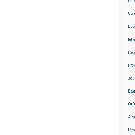
Imp
Ce 
Eco
lutt
Rép
Fron
Jour
Éta
Qu'
A ge
Ukr