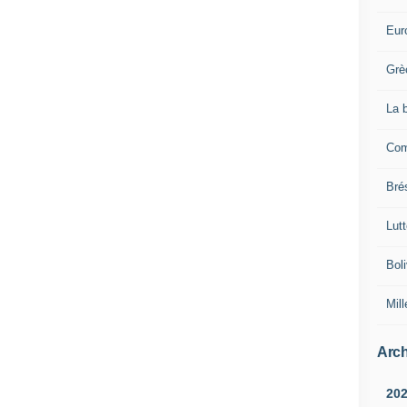
Eur
Grè
La 
Com
Brés
Lut
Boli
Mill
Arch
20