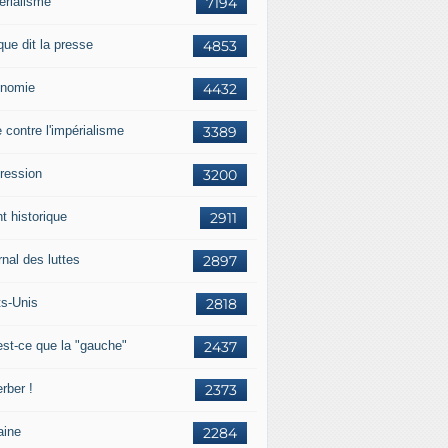
érialisme
7194
que dit la presse
4853
nomie
4432
e contre l'impérialisme
3389
ression
3200
t historique
2911
nal des luttes
2897
ts-Unis
2818
est-ce que la "gauche"
2437
rber !
2373
aine
2284