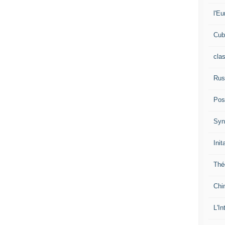
l'Eu
Cub
cla
Rus
Pos
Syn
Init
Thé
Chi
L'In