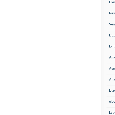
Éle
Rés
Ven
L'Eu
loi 
Amé
Asi
Afr
Eur
élec
la 