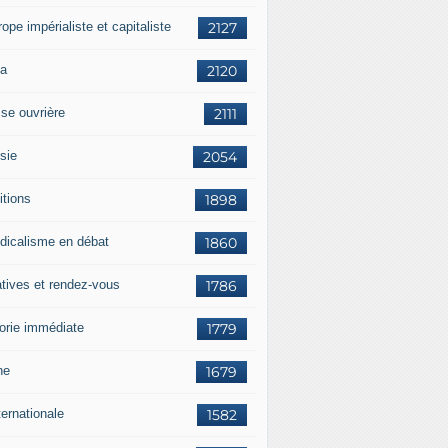
rope impérialiste et capitaliste
2127
a
2120
sse ouvrière
2111
sie
2054
itions
1898
dicalisme en débat
1860
atives et rendez-vous
1786
orie immédiate
1779
ne
1679
ternationale
1582