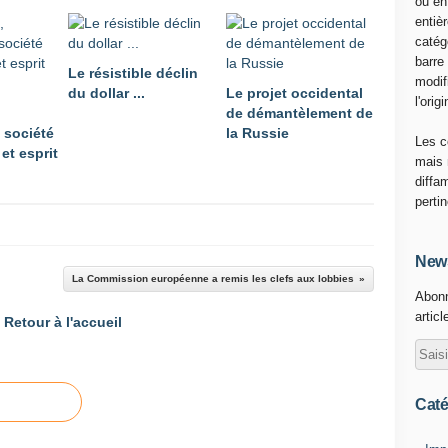
ou en
entiè
catég
barre
Le résistible déclin
modif
du dollar ...
Le projet occidental
l'origi
de démantèlement de
 société
la Russie
Les c
et esprit
mais 
diffa
perti
News
La Commission européenne a remis les clefs aux lobbies
Abonn
articl
Retour à l'accueil
Caté