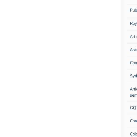
Pub
Roy
Art 
Asi
Con
Syr
Art
sem
GQ
Cor
Col