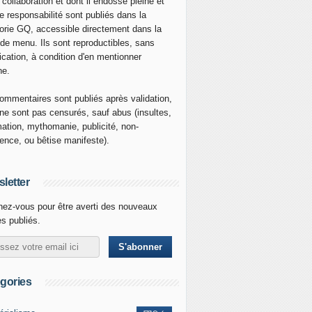
 collaboration et dont il endosse pleine et
re responsabilité sont publiés dans la
orie GQ, accessible directement dans la
 de menu. Ils sont reproductibles, sans
ication, à condition d'en mentionner
ne.
ommentaires sont publiés après validation,
ne sont pas censurés, sauf abus (insultes,
mation, mythomanie, publicité, non-
nence, ou bêtise manifeste).
letter
ez-vous pour être averti des nouveaux
es publiés.
gories