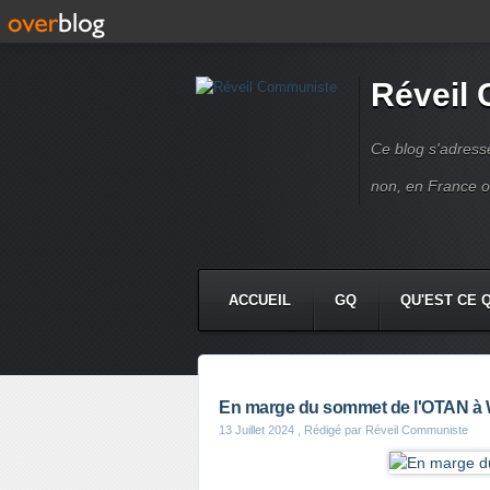
Réveil
Ce blog s'adres
non, en France 
ACCUEIL
GQ
QU'EST CE 
En marge du sommet de l'OTAN à
13 Juillet 2024
, Rédigé par Réveil Communiste