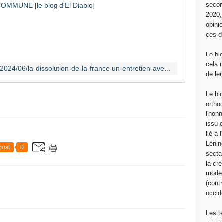
secon
▷
2020
C
opini
E
ces d
T
T
Le bl
E
cela 
http://www.communcommune.com/2024/06/la-dissolution-de-la-france-un-entretien-avec-emmanuel-todd-video.html
C
de le
H
A
Le bl
Î
ortho
N
l'hon
E
issu 
A
lié à
V
Lénin
post
0
R
sectar
A
la cré
I
moder
M
(contr
E
occide
N
T
Les t
B