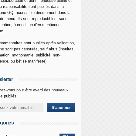
 collaboration et dont il endosse pleine et
re responsabilité sont publiés dans la
orie GQ, accessible directement dans la
 de menu. Ils sont reproductibles, sans
ication, à condition d'en mentionner
ne.
ommentaires sont publiés après validation,
ne sont pas censurés, sauf abus (insultes,
mation, mythomanie, publicité, non-
nence, ou bêtise manifeste).
letter
ez-vous pour être averti des nouveaux
es publiés.
gories