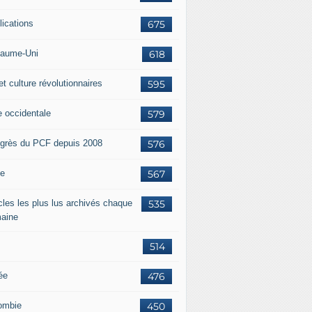
lications
675
aume-Uni
618
et culture révolutionnaires
595
e occidentale
579
grès du PCF depuis 2008
576
ie
567
icles les plus lus archivés chaque
535
aine
514
ée
476
ombie
450