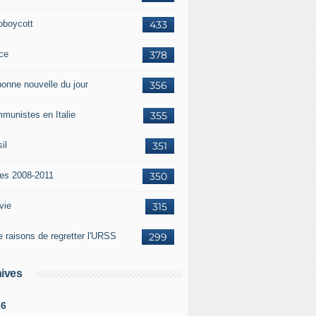
oboycott
433
ce
378
bonne nouvelle du jour
356
munistes en Italie
355
il
351
tes 2008-2011
350
vie
315
e raisons de regretter l'URSS
299
ives
26