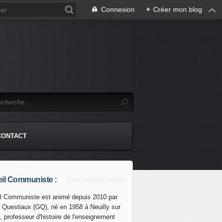
Connexion
+
Créer mon blog
CONTACT
il Communiste :
l Communiste est animé depuis 2010 par
s Questiaux (GQ), né en 1958 à Neuilly sur
LUTION DE MACRON EST DÉJÀ UN QUASI-COUP D'ÉTAT ! - U
, professeur d'histoire de l'enseignement