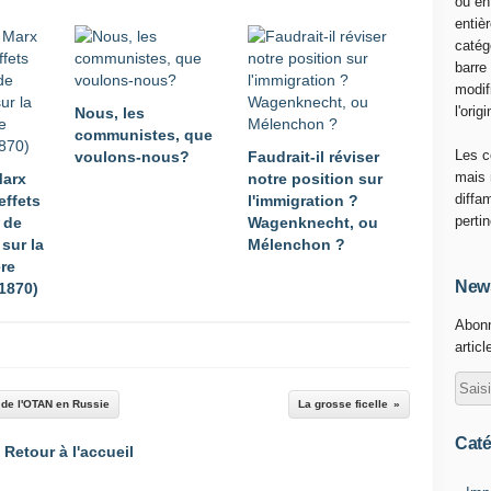
ou en
E
entiè
S
catég
O
barre
I
modif
N
l'origi
Nous, les
D
communistes, que
E
Les c
voulons-nous?
Faudrait-il réviser
V
mais 
Marx
notre position sur
O
diffa
effets
l'immigration ?
U
perti
 de
Wagenknecht, ou
S
 sur la
Mélenchon ?
P
ère
O
News
(1870)
U
Abonn
R
articl
C
O
N
s de l'OTAN en Russie
La grosse ficelle
T
I
Caté
Retour à l'accueil
N
U