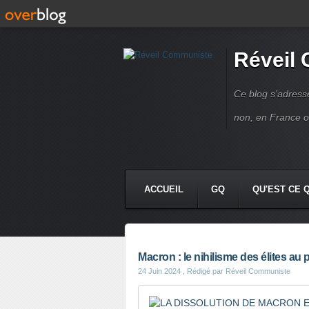
Réveil
Ce blog s'adres
non, en France 
ACCUEIL
GQ
QU'EST CE 
Macron : le nihilisme des élites au 
24 Juin 2024
, Rédigé par Réveil Communiste