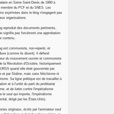
daire en Seine Saint-Denis de 1990 à
, membre du PCF et du SNES. Les
ons exprimées dans le blog n'engagent pas
eux organisations.
og reproduit des documents pertinents,
ne signifie pas forcément une approbation
ur contenu.
og est communiste, non-repenti, et
doxe (comme ils disent). Il défend
neur du mouvement ouvrier et communiste
de la Révolution d'Octobre, historiquement
 l'URSS quand elle était gouvernée par
e et par Staline, mais sans fétichisme ni
isme. Sa ligne politique est de travailler à
ation et à l'unité du parti du prolétariat
ne, et de lutter contre l'impérialisme
e le seul qui importe, l'impérialisme
ntal, dirigé par les États-Unis).
extes originaux, écrits par l'animateur seul