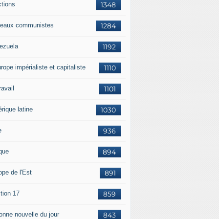
ctions
1348
eaux communistes
1284
ezuela
1192
rope impérialiste et capitaliste
1110
travail
1101
rique latine
1030
e
936
ique
894
ope de l'Est
891
tion 17
859
bonne nouvelle du jour
843