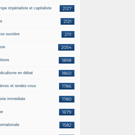
rope impérialiste et capitaliste
2127
a
2121
sse ouvrière
2111
sie
2054
itions
1898
dicalisme en débat
1860
atives et rendez-vous
1786
orie immédiate
1780
ne
1679
ternationale
1582