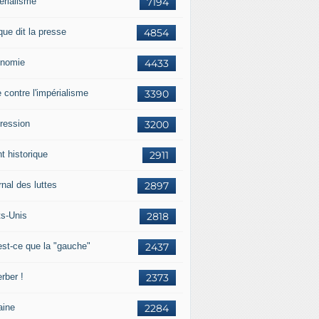
érialisme
7194
que dit la presse
4854
nomie
4433
e contre l'impérialisme
3390
ression
3200
t historique
2911
nal des luttes
2897
ts-Unis
2818
est-ce que la "gauche"
2437
rber !
2373
aine
2284