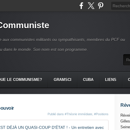
 Communiste
se aux communistes militants ou sympathisants, membres du PCF ou
ou dans le monde. Son nom est son programme.
QUE LE COMMUNISME?
GRAMSCI
CUBA
LIENS
Réve
pouvoir
Publié dans
#Théorie immédiate
,
#Positions
Révei
Gille
LA DISSO
Seine