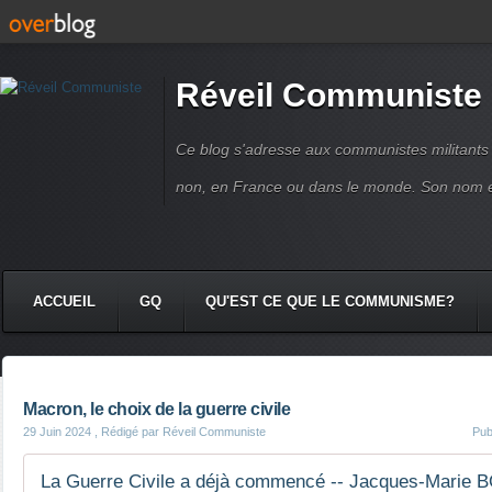
Réveil Communiste
Ce blog s'adresse aux communistes militant
non, en France ou dans le monde. Son nom 
ACCUEIL
GQ
QU'EST CE QUE LE COMMUNISME?
Macron, le choix de la guerre civile
29 Juin 2024
, Rédigé par Réveil Communiste
Pub
La Guerre Civile a déjà commencé -- Jacques-Mari