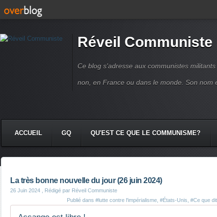
Réveil Communiste
Ce blog s'adresse aux communistes militant
non, en France ou dans le monde. Son nom 
ACCUEIL
GQ
QU'EST CE QUE LE COMMUNISME?
La très bonne nouvelle du jour (26 juin 2024)
26 Juin 2024
, Rédigé par Réveil Communiste
Publié dans
#lutte contre l'impérialisme
,
#États-Unis
,
#Ce que dit