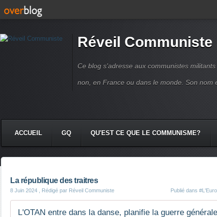
Réveil Communiste
Ce blog s'adresse aux communistes militant
non, en France ou dans le monde. Son nom 
ACCUEIL
GQ
QU'EST CE QUE LE COMMUNISME?
La république des traitres
8 Juin 2024
, Rédigé par Réveil Communiste
Publié dans
#L'Europ