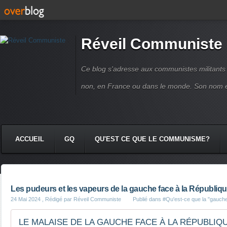
Réveil Communiste
Ce blog s'adresse aux communistes militant
non, en France ou dans le monde. Son nom 
ACCUEIL
GQ
QU'EST CE QUE LE COMMUNISME?
Les pudeurs et les vapeurs de la gauche face à la Républiq
24 Mai 2024
, Rédigé par Réveil Communiste
Publié dans
#Qu'est-ce que la "gauch