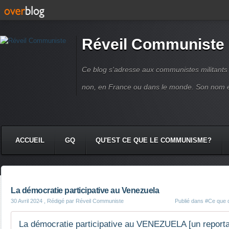
Réveil Communiste
Ce blog s'adresse aux communistes militant
non, en France ou dans le monde. Son nom 
ACCUEIL
GQ
QU'EST CE QUE LE COMMUNISME?
La démocratie participative au Venezuela
30 Avril 2024
, Rédigé par Réveil Communiste
Publié dans
#Ce que d