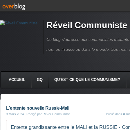
Réveil Communiste
Ce blog s'adresse aux communistes militant
non, en France ou dans le monde. Son nom 
ACCUEIL
GQ
QU'EST CE QUE LE COMMUNISME?
L'entente nouvelle Russie-Mali
3 Mars 2024
, Rédigé par Réveil Communiste
Publié dans
#Rus