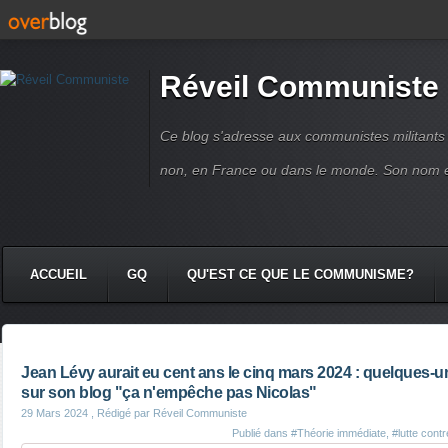
Réveil Communiste
Ce blog s'adresse aux communistes militant
non, en France ou dans le monde. Son nom 
ACCUEIL
GQ
QU'EST CE QUE LE COMMUNISME?
Jean Lévy aurait eu cent ans le cinq mars 2024 : quelques-un
sur son blog "ça n'empêche pas Nicolas"
29 Mars 2024
, Rédigé par Réveil Communiste
Publié dans
#Théorie immédiate
,
#lutte contr