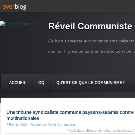
Réveil Communiste
Ce blog s'adresse aux communistes militant
non, en France ou dans le monde. Son nom 
ACCUEIL
GQ
QU'EST CE QUE LE COMMUNISME?
Une tribune syndicaliste commune paysans-salariés contre 
multinationales
4 Février 2024
, Rédigé par Réveil Communiste
Publié dans
#Economie
,
#Journal des luttes
,
#