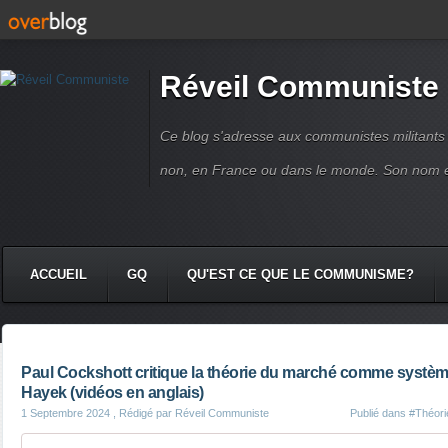
Réveil Communiste
Ce blog s'adresse aux communistes militant
non, en France ou dans le monde. Son nom 
ACCUEIL
GQ
QU'EST CE QUE LE COMMUNISME?
Paul Cockshott critique la théorie du marché comme systèm
Hayek (vidéos en anglais)
1 Septembre 2024
, Rédigé par Réveil Communiste
Publié dans
#Théori