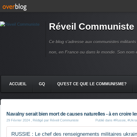
Réveil Communiste
Ce blog s'adresse aux communistes militant
non, en France ou dans le monde. Son nom 
ACCUEIL
GQ
QU'EST CE QUE LE COMMUNISME?
Navalny serait bien mort de causes naturelles - à en croire l
29 Février 2024
, Rédigé par Réveil Communiste
Publié dans
#Russie
,
#Ukra