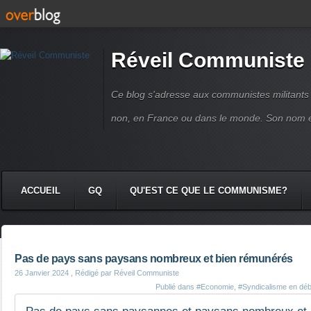
Réveil Communiste
Ce blog s'adresse aux communistes militant
non, en France ou dans le monde. Son nom 
ACCUEIL
GQ
QU'EST CE QUE LE COMMUNISME?
Pas de pays sans paysans nombreux et bien rémunérés
26 Janvier 2024
, Rédigé par Réveil Communiste
Publié dans
#Economie
,
#Syndicalisme en déb